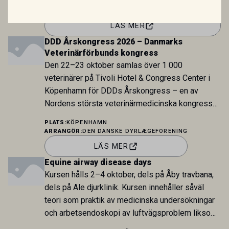
ARRANGÖR:
EMMA PERSSON-SJÖDIN OCH MARIE
RHODIN
LÄS MER
DDD Årskongress 2026 – Danmarks
Veterinärförbunds kongress
Den 22–23 oktober samlas över 1 000
veterinärer på Tivoli Hotel & Congress Center i
Köpenhamn för DDDs Årskongress – en av
Nordens största veterinärmedicinska kongresser.
Programmet erbjuder klinisk fördjupning inom
PLATS:
KÖPENHAMN
smådjur, häst, nötkreatur och gris, samt spår inom
ARRANGÖR:
DEN DANSKE DYRLÆGEFORENING
biomedicin, livsmedelssäkerhet, ledarskap och
LÄS MER
karriär utanför kliniken. Dagspriset inkluderar
Equine airway disease days
tillgång till samtliga parallella spår samt full […]
Kursen hålls 2–4 oktober, dels på Åby travbana,
dels på Ale djurklinik. Kursen innehåller såväl
teori som praktik av medicinska undersökningar
och arbetsendoskopi av luftvägsproblem liksom
teoretiska och praktiska demonstrationer av