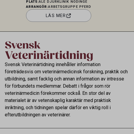
PLATS:
ALE DJURKLINIK NÖDINGE
stående halsoperationer. Kontakt:
ARRANGÖR:
ARBETSGRUPPE PFERD
contact@agpferd.com
LÄS MER
Svensk Veterinärtidning innehåller information
företrädesvis om veterinärmedicinsk forskning, praktik och
utbildning, samt facklig och annan information av intresse
för förbundets medlemmar. Debatt i frågor som rör
veterinärmedicin förekommer också. En stor del av
materialet är av vetenskaplig karaktär med praktisk
inriktning, och tidningen spelar därför en viktig roll i
efterutbildningen av veterinärer.