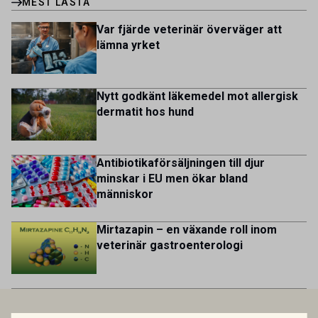
MEST LÄSTA
Portugal, Sweden, and The Netherlands. MIDI has a
kycklingproduktion – […]
multicultural and diverse work environment. More than
Var fjärde veterinär överväger att
1.800 employees are striving to work together to improve
lämna yrket
lives for patients and […]
Nytt godkänt läkemedel mot allergisk
dermatit hos hund
Antibiotikaförsäljningen till djur
minskar i EU men ökar bland
människor
Mirtazapin – en växande roll inom
veterinär gastroenterologi