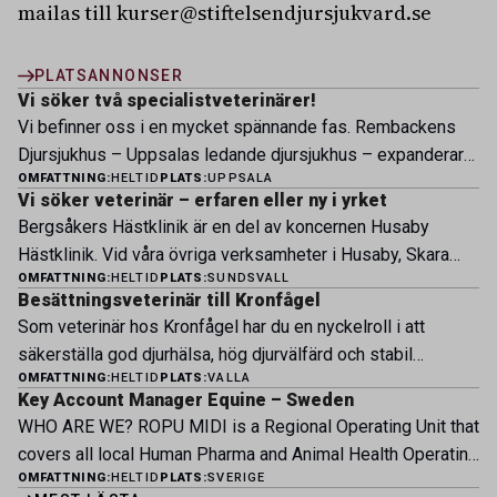
mailas till kurser@stiftelsendjursjukvard.se
PLATSANNONSER
Vi söker två specialistveterinärer!
Vi befinner oss i en mycket spännande fas. Rembackens
Djursjukhus – Uppsalas ledande djursjukhus – expanderar
OMFATTNING:
HELTID
PLATS:
UPPSALA
nu sin specialistverksamhet och söker legitimerade
Vi söker veterinär – erfaren eller ny i yrket
veterinärer med specialistkompetens som vill vara med
Bergsåkers Hästklinik är en del av koncernen Husaby
och forma vårt nästa kapitel. Hos oss möter du ett
Hästklinik. Vid våra övriga verksamheter i Husaby, Skara
engagerat team, moderna faciliteter och verkliga
OMFATTNING:
HELTID
PLATS:
SUNDSVALL
och Bjertorp jobbar idag ett 60-tal medarbetare. Om kliniken
möjligheter att bedriva avancerad djursjukvård. Vad vi
Besättningsveterinär till Kronfågel
Bergsåkers Hästklinik bedriver veterinärverksamhet i en
erbjuder Särskilt meriterande: […]
Som veterinär hos Kronfågel har du en nyckelroll i att
modern klinik vid Bergsåkers travbana, Sundsvall. Vi
säkerställa god djurhälsa, hög djurvälfärd och stabil
erbjuder ett mångfasetterat utbud av undersökningar och
OMFATTNING:
HELTID
PLATS:
VALLA
produktion genom hela värdekedjan. Du arbetar nära våra
behandlingar i välutrustade lokaler. Vi har cirka 7 500
Key Account Manager Equine – Sweden
kontrakterade uppfödare och tillsammans med kollegor
patienter […]
WHO ARE WE? ROPU MIDI is a Regional Operating Unit that
inom produktion, kläckeri, slakt och kvalitet. Rollen präglas
covers all local Human Pharma and Animal Health Operating
av proaktivt arbete, kunskapsdelning och kontinuerlig
OMFATTNING:
HELTID
PLATS:
SVERIGE
Units across Belgium, Denmark, Norway, Finland, Greece,
utveckling, där du bidrar till att stärka svensk