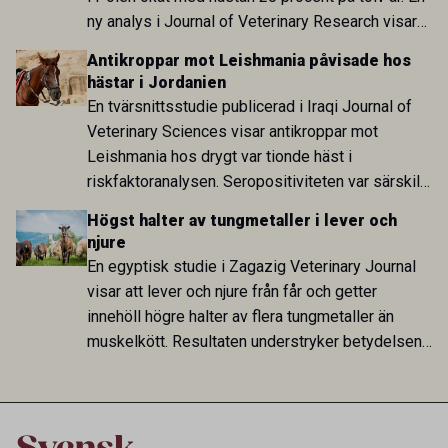
ny analys i Journal of Veterinary Research visar
att skillnaden mot lågförbrukarländer som
Antikroppar mot Leishmania påvisade hos
Sverige är fortsatt stor.
hästar i Jordanien
En tvärsnittsstudie publicerad i Iraqi Journal of
Veterinary Sciences visar antikroppar mot
Leishmania hos drygt var tionde häst i
riskfaktoranalysen. Seropositiviteten var särskilt
hög i Zarqa och statistiskt kopplad till bland
Högst halter av tungmetaller i lever och
annat stallhållning. Resultaten visar att hästarna
njure
har exponerats för parasiten – men inte att de
En egyptisk studie i Zagazig Veterinary Journal
fungerar som reservoarer eller bidrar till
visar att lever och njure från får och getter
smittspridning.
innehöll högre halter av flera tungmetaller än
muskelkött. Resultaten understryker betydelsen
av riktad provtagning och laboratorieanalys i
kontrollen av kemiska föroreningar i livsmedel.