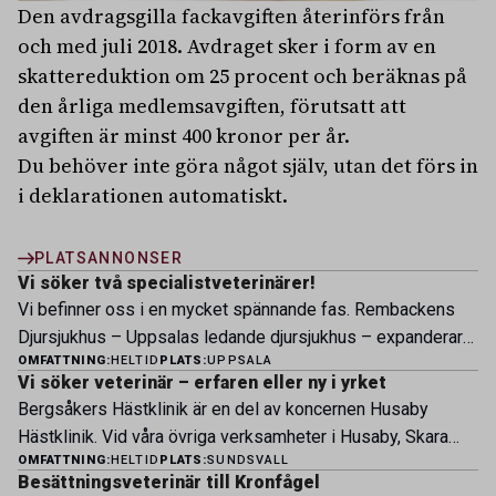
Den avdragsgilla fackavgiften återinförs från
och med juli 2018. Avdraget sker i form av en
skattereduktion om 25 procent och beräknas på
den årliga medlemsavgiften, förutsatt att
avgiften är minst 400 kronor per år.
Du behöver inte göra något själv, utan det förs in
i deklarationen automatiskt.
PLATSANNONSER
Vi söker två specialistveterinärer!
Vi befinner oss i en mycket spännande fas. Rembackens
Djursjukhus – Uppsalas ledande djursjukhus – expanderar
OMFATTNING:
HELTID
PLATS:
UPPSALA
nu sin specialistverksamhet och söker legitimerade
Vi söker veterinär – erfaren eller ny i yrket
veterinärer med specialistkompetens som vill vara med
Bergsåkers Hästklinik är en del av koncernen Husaby
och forma vårt nästa kapitel. Hos oss möter du ett
Hästklinik. Vid våra övriga verksamheter i Husaby, Skara
engagerat team, moderna faciliteter och verkliga
OMFATTNING:
HELTID
PLATS:
SUNDSVALL
och Bjertorp jobbar idag ett 60-tal medarbetare. Om kliniken
möjligheter att bedriva avancerad djursjukvård. Vad vi
Besättningsveterinär till Kronfågel
Bergsåkers Hästklinik bedriver veterinärverksamhet i en