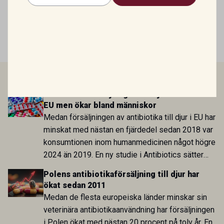
Mirtazapin – en växande roll inom
veterinär gastroenterologi
LÄS MER
Antibiotikaförsäljningen till djur minskar i
EU men ökar bland människor
Medan försäljningen av antibiotika till djur i EU har
minskat med nästan en fjärdedel sedan 2018 var
konsumtionen inom humanmedicinen något högre
2024 än 2019. En ny studie i Antibiotics sätter
utvecklingen inom de båda sektorerna sida vid
Polens antibiotikaförsäljning till djur har
sida och pekar på en obalans i EU:s One Health-
ökat sedan 2011
arbete.
Medan de flesta europeiska länder minskar sin
veterinära antibiotikaanvändning har försäljningen
i Polen ökat med nästan 20 procent på tolv år. En