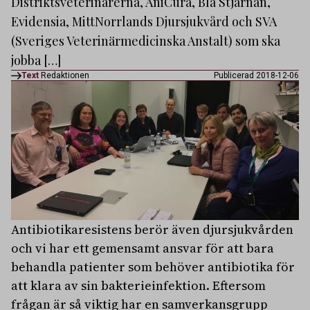
Distriktsveterinärerna, AniCura, Blå Stjärnan,
Evidensia, MittNorrlands Djursjukvård och SVA
(Sveriges Veterinärmedicinska Anstalt) som ska
jobba […]
Text
Redaktionen
Publicerad 2018-12-06
Antibiotikaresistens berör även djursjukvården
och vi har ett gemensamt ansvar för att bara
behandla patienter som behöver antibiotika för
att klara av sin bakterieinfektion. Eftersom
frågan är så viktig har en samverkansgrupp