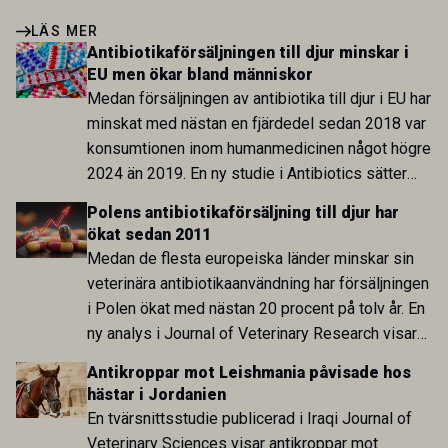
LÄS MER
Antibiotikaförsäljningen till djur minskar i
EU men ökar bland människor
Medan försäljningen av antibiotika till djur i EU har
minskat med nästan en fjärdedel sedan 2018 var
konsumtionen inom humanmedicinen något högre
2024 än 2019. En ny studie i Antibiotics sätter
utvecklingen inom de båda sektorerna sida vid
Polens antibiotikaförsäljning till djur har
sida och pekar på en obalans i EU:s One Health-
ökat sedan 2011
arbete.
Medan de flesta europeiska länder minskar sin
veterinära antibiotikaanvändning har försäljningen
i Polen ökat med nästan 20 procent på tolv år. En
ny analys i Journal of Veterinary Research visar
att skillnaden mot lågförbrukarländer som
Antikroppar mot Leishmania påvisade hos
Sverige är fortsatt stor.
hästar i Jordanien
En tvärsnittsstudie publicerad i Iraqi Journal of
Veterinary Sciences visar antikroppar mot