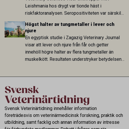
Leishmania hos drygt var tionde häst i
riskfaktoranalysen. Seropositiviteten var särskilt
hög i Zarqa och statistiskt kopplad till bland
Högst halter av tungmetaller i lever och
annat stallhållning. Resultaten visar att hästarna
njure
har exponerats för parasiten – men inte att de
En egyptisk studie i Zagazig Veterinary Journal
fungerar som reservoarer eller bidrar till
visar att lever och njure från får och getter
smittspridning.
innehöll högre halter av flera tungmetaller än
muskelkött. Resultaten understryker betydelsen
av riktad provtagning och laboratorieanalys i
kontrollen av kemiska föroreningar i livsmedel.
Svensk Veterinärtidning innehåller information
företrädesvis om veterinärmedicinsk forskning, praktik och
utbildning, samt facklig och annan information av intresse