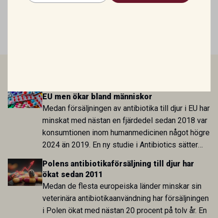
Mirtazapin – en växande roll inom
veterinär gastroenterologi
LÄS MER
Antibiotikaförsäljningen till djur minskar i
EU men ökar bland människor
Medan försäljningen av antibiotika till djur i EU har
minskat med nästan en fjärdedel sedan 2018 var
konsumtionen inom humanmedicinen något högre
2024 än 2019. En ny studie i Antibiotics sätter
utvecklingen inom de båda sektorerna sida vid
Polens antibiotikaförsäljning till djur har
sida och pekar på en obalans i EU:s One Health-
ökat sedan 2011
arbete.
Medan de flesta europeiska länder minskar sin
veterinära antibiotikaanvändning har försäljningen
i Polen ökat med nästan 20 procent på tolv år. En