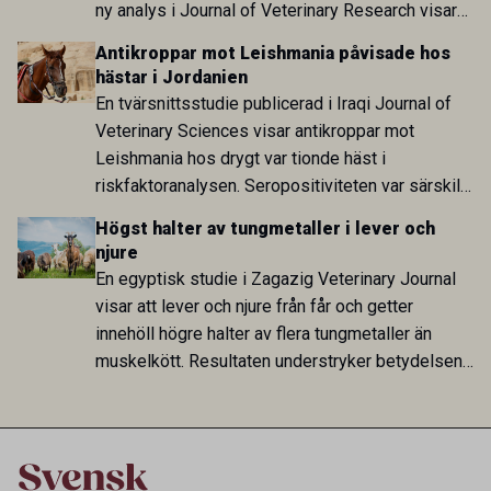
ny analys i Journal of Veterinary Research visar
att skillnaden mot lågförbrukarländer som
Antikroppar mot Leishmania påvisade hos
Sverige är fortsatt stor.
hästar i Jordanien
En tvärsnittsstudie publicerad i Iraqi Journal of
Veterinary Sciences visar antikroppar mot
Leishmania hos drygt var tionde häst i
riskfaktoranalysen. Seropositiviteten var särskilt
hög i Zarqa och statistiskt kopplad till bland
Högst halter av tungmetaller i lever och
annat stallhållning. Resultaten visar att hästarna
njure
har exponerats för parasiten – men inte att de
En egyptisk studie i Zagazig Veterinary Journal
fungerar som reservoarer eller bidrar till
visar att lever och njure från får och getter
smittspridning.
innehöll högre halter av flera tungmetaller än
muskelkött. Resultaten understryker betydelsen
av riktad provtagning och laboratorieanalys i
kontrollen av kemiska föroreningar i livsmedel.