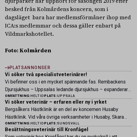
djurparker har upphört för säsongen 2019 efter
besked från Kolmårdens koncern, som i
dagsläget bara har medlemsförmåner ihop med
ICA:s medlemmar och dessa gäller enbart på
Vildmarkshotellet.
Foto: Kolmården
PLATSANNONSER
Vi söker två specialistveterinärer!
Vi befinner oss i en mycket spännande fas. Rembackens
Djursjukhus – Uppsalas ledande djursjukhus – expanderar
OMFATTNING:
HELTID
PLATS:
UPPSALA
nu sin specialistverksamhet och söker legitimerade
Vi söker veterinär – erfaren eller ny i yrket
veterinärer med specialistkompetens som vill vara med
Bergsåkers Hästklinik är en del av koncernen Husaby
och forma vårt nästa kapitel. Hos oss möter du ett
Hästklinik. Vid våra övriga verksamheter i Husaby, Skara
engagerat team, moderna faciliteter och verkliga
OMFATTNING:
HELTID
PLATS:
SUNDSVALL
och Bjertorp jobbar idag ett 60-tal medarbetare. Om kliniken
möjligheter att bedriva avancerad djursjukvård. Vad vi
Besättningsveterinär till Kronfågel
Bergsåkers Hästklinik bedriver veterinärverksamhet i en
erbjuder Särskilt meriterande: […]
Som veterinär hos Kronfågel har du en nyckelroll i att