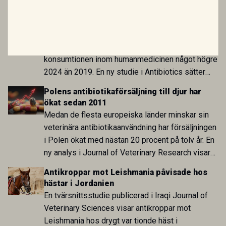
LÄS MER
Antibiotikaförsäljningen till djur minskar i
EU men ökar bland människor
Medan försäljningen av antibiotika till djur i EU har
minskat med nästan en fjärdedel sedan 2018 var
konsumtionen inom humanmedicinen något högre
2024 än 2019. En ny studie i Antibiotics sätter
utvecklingen inom de båda sektorerna sida vid
Polens antibiotikaförsäljning till djur har
sida och pekar på en obalans i EU:s One Health-
ökat sedan 2011
arbete.
Medan de flesta europeiska länder minskar sin
veterinära antibiotikaanvändning har försäljningen
i Polen ökat med nästan 20 procent på tolv år. En
ny analys i Journal of Veterinary Research visar
att skillnaden mot lågförbrukarländer som
Antikroppar mot Leishmania påvisade hos
Sverige är fortsatt stor.
hästar i Jordanien
En tvärsnittsstudie publicerad i Iraqi Journal of
Veterinary Sciences visar antikroppar mot
Leishmania hos drygt var tionde häst i