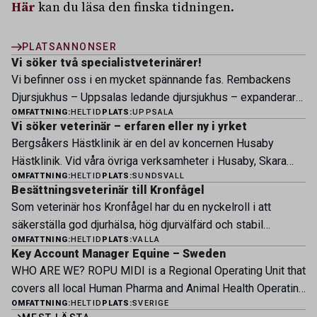
Här
kan du läsa den finska tidningen.
PLATSANNONSER
Vi söker två specialistveterinärer!
Vi befinner oss i en mycket spännande fas. Rembackens
Djursjukhus – Uppsalas ledande djursjukhus – expanderar
OMFATTNING:
HELTID
PLATS:
UPPSALA
nu sin specialistverksamhet och söker legitimerade
Vi söker veterinär – erfaren eller ny i yrket
veterinärer med specialistkompetens som vill vara med
Bergsåkers Hästklinik är en del av koncernen Husaby
och forma vårt nästa kapitel. Hos oss möter du ett
Hästklinik. Vid våra övriga verksamheter i Husaby, Skara
engagerat team, moderna faciliteter och verkliga
OMFATTNING:
HELTID
PLATS:
SUNDSVALL
och Bjertorp jobbar idag ett 60-tal medarbetare. Om kliniken
möjligheter att bedriva avancerad djursjukvård. Vad vi
Besättningsveterinär till Kronfågel
Bergsåkers Hästklinik bedriver veterinärverksamhet i en
erbjuder Särskilt meriterande: […]
Som veterinär hos Kronfågel har du en nyckelroll i att
modern klinik vid Bergsåkers travbana, Sundsvall. Vi
säkerställa god djurhälsa, hög djurvälfärd och stabil
erbjuder ett mångfasetterat utbud av undersökningar och
OMFATTNING:
HELTID
PLATS:
VALLA
produktion genom hela värdekedjan. Du arbetar nära våra
behandlingar i välutrustade lokaler. Vi har cirka 7 500
Key Account Manager Equine – Sweden
kontrakterade uppfödare och tillsammans med kollegor
patienter […]
WHO ARE WE? ROPU MIDI is a Regional Operating Unit that
inom produktion, kläckeri, slakt och kvalitet. Rollen präglas
covers all local Human Pharma and Animal Health Operating
av proaktivt arbete, kunskapsdelning och kontinuerlig
OMFATTNING:
HELTID
PLATS:
SVERIGE
Units across Belgium, Denmark, Norway, Finland, Greece,
utveckling, där du bidrar till att stärka svensk