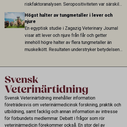
riskfaktoranalysen. Seropositiviteten var särskilt
hög i Zarqa och statistiskt kopplad till bland
Högst halter av tungmetaller i lever och
annat stallhållning. Resultaten visar att hästarna
njure
har exponerats för parasiten – men inte att de
En egyptisk studie i Zagazig Veterinary Journal
fungerar som reservoarer eller bidrar till
visar att lever och njure från får och getter
smittspridning.
innehöll högre halter av flera tungmetaller än
muskelkött. Resultaten understryker betydelsen
av riktad provtagning och laboratorieanalys i
kontrollen av kemiska föroreningar i livsmedel.
Svensk Veterinärtidning innehåller information
företrädesvis om veterinärmedicinsk forskning, praktik och
utbildning, samt facklig och annan information av intresse
för förbundets medlemmar. Debatt i frågor som rör
veterinärmedicin förekommer också. En stor del av