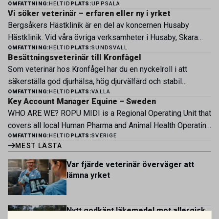
OMFATTNING:
HELTID
PLATS:
UPPSALA
nu sin specialistverksamhet och söker legitimerade
Vi söker veterinär – erfaren eller ny i yrket
veterinärer med specialistkompetens som vill vara med
Bergsåkers Hästklinik är en del av koncernen Husaby
och forma vårt nästa kapitel. Hos oss möter du ett
Hästklinik. Vid våra övriga verksamheter i Husaby, Skara
engagerat team, moderna faciliteter och verkliga
OMFATTNING:
HELTID
PLATS:
SUNDSVALL
och Bjertorp jobbar idag ett 60-tal medarbetare. Om kliniken
möjligheter att bedriva avancerad djursjukvård. Vad vi
Besättningsveterinär till Kronfågel
Bergsåkers Hästklinik bedriver veterinärverksamhet i en
erbjuder Särskilt meriterande: […]
Som veterinär hos Kronfågel har du en nyckelroll i att
modern klinik vid Bergsåkers travbana, Sundsvall. Vi
säkerställa god djurhälsa, hög djurvälfärd och stabil
erbjuder ett mångfasetterat utbud av undersökningar och
OMFATTNING:
HELTID
PLATS:
VALLA
produktion genom hela värdekedjan. Du arbetar nära våra
behandlingar i välutrustade lokaler. Vi har cirka 7 500
Key Account Manager Equine – Sweden
kontrakterade uppfödare och tillsammans med kollegor
patienter […]
WHO ARE WE? ROPU MIDI is a Regional Operating Unit that
inom produktion, kläckeri, slakt och kvalitet. Rollen präglas
covers all local Human Pharma and Animal Health Operating
av proaktivt arbete, kunskapsdelning och kontinuerlig
OMFATTNING:
HELTID
PLATS:
SVERIGE
Units across Belgium, Denmark, Norway, Finland, Greece,
utveckling, där du bidrar till att stärka svensk
MEST LÄSTA
Portugal, Sweden, and The Netherlands. MIDI has a
kycklingproduktion – […]
multicultural and diverse work environment. More than
Var fjärde veterinär överväger att
1.800 employees are striving to work together to improve
lämna yrket
lives for patients and […]
Nytt godkänt läkemedel mot allergisk