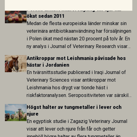
utvecklingen inom de båda sektorerna sida vid
Polens antibiotikaförsäljning till djur har
sida och pekar på en obalans i EU:s One Health-
ökat sedan 2011
arbete.
Medan de flesta europeiska länder minskar sin
veterinära antibiotikaanvändning har försäljningen
i Polen ökat med nästan 20 procent på tolv år. En
ny analys i Journal of Veterinary Research visar
att skillnaden mot lågförbrukarländer som
Antikroppar mot Leishmania påvisade hos
Sverige är fortsatt stor.
hästar i Jordanien
En tvärsnittsstudie publicerad i Iraqi Journal of
Veterinary Sciences visar antikroppar mot
Leishmania hos drygt var tionde häst i
riskfaktoranalysen. Seropositiviteten var särskilt
hög i Zarqa och statistiskt kopplad till bland
Högst halter av tungmetaller i lever och
annat stallhållning. Resultaten visar att hästarna
njure
har exponerats för parasiten – men inte att de
En egyptisk studie i Zagazig Veterinary Journal
fungerar som reservoarer eller bidrar till
visar att lever och njure från får och getter
smittspridning.
innehöll högre halter av flera tungmetaller än