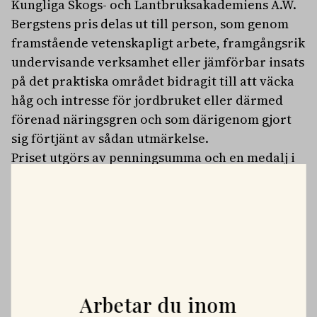
Kungliga Skogs- och Lantbruksakademiens A.W.
Bergstens pris delas ut till person, som genom
framstående vetenskapligt arbete, framgångsrik
undervisande verksamhet eller jämförbar insats
på det praktiska området bidragit till att väcka
håg och intresse för jordbruket eller därmed
förenad näringsgren och som därigenom gjort
sig förtjänt av sådan utmärkelse.
Priset utgörs av penningsumma och en medalj i
18 k guld och det kan delas ut årligen ur
Stiftelsen A.W. Bergstens donation, som
tillkommit genom testamente 1922 av
grosshandlaren Alexander Wilhelm Bergsten.
Foto: ©Kungl. Skogs- och Lantbruksakademien
PLATSANNONSER
Arbetar du inom
Vi söker två specialistveterinärer!