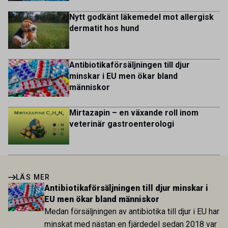
Nytt godkänt läkemedel mot allergisk
dermatit hos hund
Antibiotikaförsäljningen till djur
minskar i EU men ökar bland
människor
Mirtazapin – en växande roll inom
veterinär gastroenterologi
LÄS MER
Antibiotikaförsäljningen till djur minskar i
EU men ökar bland människor
Medan försäljningen av antibiotika till djur i EU har
minskat med nästan en fjärdedel sedan 2018 var