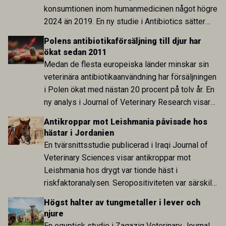
konsumtionen inom humanmedicinen något högre
2024 än 2019. En ny studie i Antibiotics sätter
utvecklingen inom de båda sektorerna sida vid
Polens antibiotikaförsäljning till djur har
sida och pekar på en obalans i EU:s One Health-
ökat sedan 2011
arbete.
Medan de flesta europeiska länder minskar sin
veterinära antibiotikaanvändning har försäljningen
i Polen ökat med nästan 20 procent på tolv år. En
ny analys i Journal of Veterinary Research visar
att skillnaden mot lågförbrukarländer som
Antikroppar mot Leishmania påvisade hos
Sverige är fortsatt stor.
hästar i Jordanien
En tvärsnittsstudie publicerad i Iraqi Journal of
Veterinary Sciences visar antikroppar mot
Leishmania hos drygt var tionde häst i
riskfaktoranalysen. Seropositiviteten var särskilt
hög i Zarqa och statistiskt kopplad till bland
Högst halter av tungmetaller i lever och
annat stallhållning. Resultaten visar att hästarna
njure
har exponerats för parasiten – men inte att de
En egyptisk studie i Zagazig Veterinary Journal