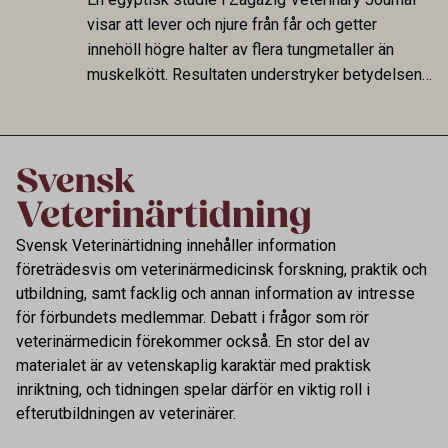
fungerar som reservoarer eller bidrar till
visar att lever och njure från får och getter
smittspridning.
innehöll högre halter av flera tungmetaller än
muskelkött. Resultaten understryker betydelsen
av riktad provtagning och laboratorieanalys i
kontrollen av kemiska föroreningar i livsmedel.
Svensk Veterinärtidning innehåller information
företrädesvis om veterinärmedicinsk forskning, praktik och
utbildning, samt facklig och annan information av intresse
för förbundets medlemmar. Debatt i frågor som rör
veterinärmedicin förekommer också. En stor del av
materialet är av vetenskaplig karaktär med praktisk
inriktning, och tidningen spelar därför en viktig roll i
efterutbildningen av veterinärer.