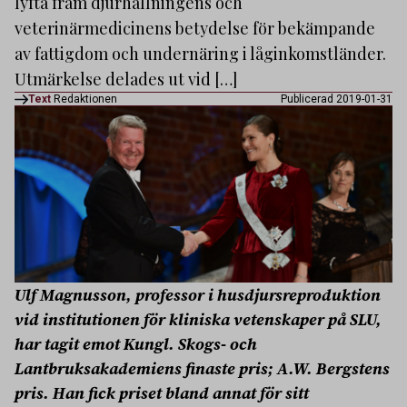
lyfta fram djurhållningens och
veterinärmedicinens betydelse för bekämpande
av fattigdom och undernäring i låginkomstländer.
Utmärkelse delades ut vid […]
Text
Redaktionen
Publicerad 2019-01-31
Ulf Magnusson,
professor i husdjursreproduktion
vid institutionen för kliniska vetenskaper på SLU,
har tagit emot
Kungl. Skogs- och
Lantbruksakademiens finaste pris; A.W. Bergstens
pris. Han fick priset bland annat för sitt