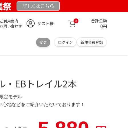
創業祭
詳しくは
こちら
合計金額
ご利用案内
0
ゲスト様
0円
お問い合わせ
変更
ログイン
新規会員登録
ル・EBトレイル2本
.se 限定モデル
の使い心地などをご紹介いただいております！