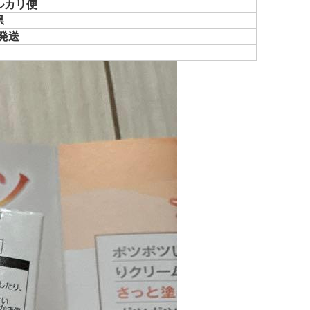
ルカリ便
県
で発送