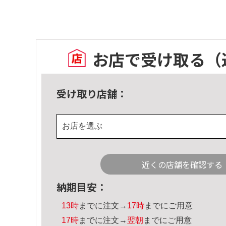
お店で受け取る
（
受け取り店舗：
お店を選ぶ
近くの店舗を確認する
納期目安：
13時
までに注文→
17時
までにご用意
17時
までに注文→
翌朝
までにご用意