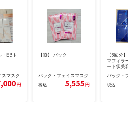
・EBト
【⑩】 パック
【6回分】
マフィラ
ート状美
イスマスク
パック・フェイスマスク
パック・
7,000
5,555
円
円
税込
税込