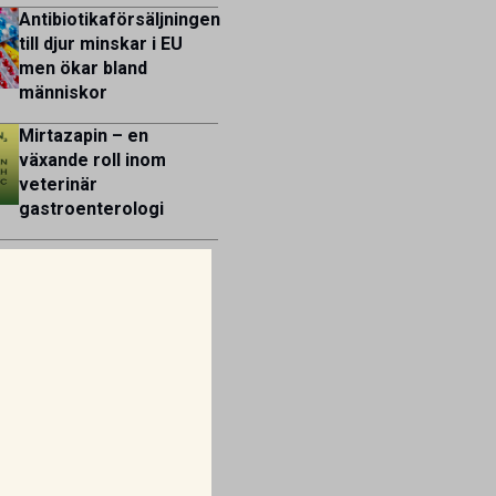
Antibiotikaförsäljningen
till djur minskar i EU
men ökar bland
människor
Mirtazapin – en
växande roll inom
veterinär
gastroenterologi