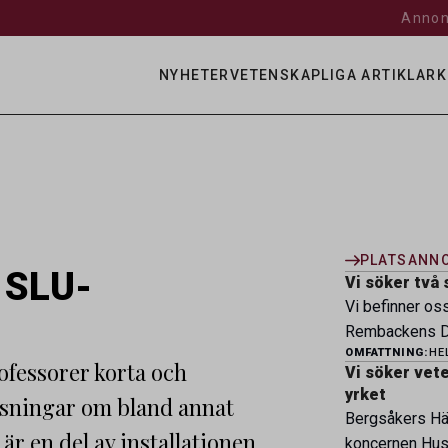
Annon
NYHETER
VETENSKAPLIGA ARTIKLAR
K
PLATSANN
a SLU-
Vi söker två 
Vi befinner os
Rembackens Dj
OMFATTNING:
HE
ledande djursj
ofessorer korta och
Vi söker veter
specialistver
yrket
äsningar om bland annat
legitimerade v
Bergsåkers Häs
specialistkom
r en del av installationen
koncernen Husa