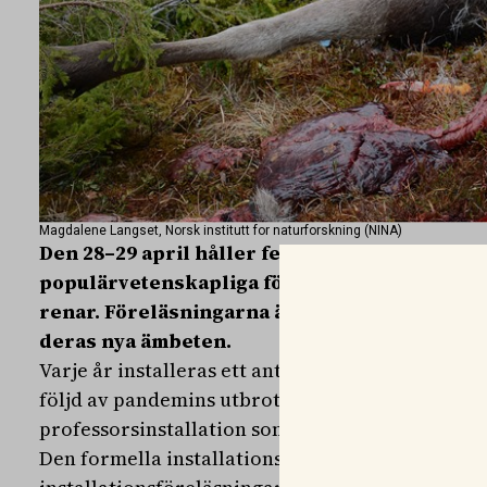
Magdalene Langset, Norsk institutt for naturforskning (NINA)
Den 28–29 april håller femton nya SLU-profe
populärvetenskapliga föreläsningar om blan
renar. Föreläsningarna är en del av installat
deras nya ämbeten.
Varje år installeras ett antal nya professorer vid S
följd av pandemins utbrott, men i år genomförs 
professorsinstallation som väntar varje ny profe
Den formella installationsceremonin får skjuta