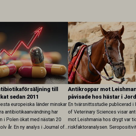
ibiotikaförsäljning till
Antikroppar mot Leishman
ökat sedan 2011
påvisade hos hästar i Jor
esta europeiska länder minskar
En tvärsnittsstudie publicerad i 
ra antibiotikaanvändning har
of Veterinary Sciences visar ant
en i Polen ökat med nästan 20
mot Leishmania hos drygt var ti
olv år. En ny analys i Journal of
riskfaktoranalysen. Seropositivi
Research visar att skillnaden
särskilt hög i Zarqa och statisti