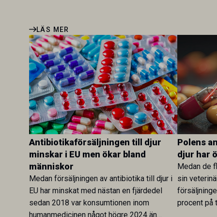
LÄS MER
Antibiotikaförsäljningen till djur
Polens ant
minskar i EU men ökar bland
djur har 
människor
Medan de fl
Medan försäljningen av antibiotika till djur i
sin veterinä
EU har minskat med nästan en fjärdedel
försäljning
sedan 2018 var konsumtionen inom
procent på t
humanmedicinen något högre 2024 än
Veterinary 