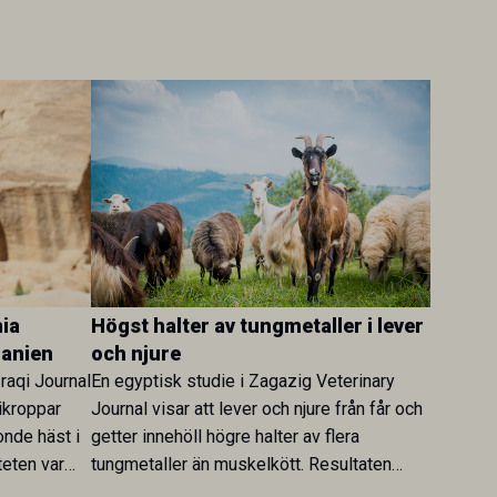
ia
Högst halter av tungmetaller i lever
danien
och njure
Iraqi Journal
En egyptisk studie i Zagazig Veterinary
ikroppar
Journal visar att lever och njure från får och
onde häst i
getter innehöll högre halter av flera
teten var
tungmetaller än muskelkött. Resultaten
skt kopplad
understryker betydelsen av riktad