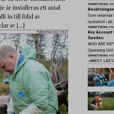
och forma vårt
OMFATTNING:
HE
övriga verksam
 år installeras ett antal
möter du ett e
Besättningsve
Bjertorp jobbar
t in till följd av
faciliteter och
Som veterinär 
Om kliniken Be
bedriva avance
nyckelroll i att
lar av […]
bedriver veter
erbjuder Särski
OMFATTNING:
HE
hög djurvälfärd
klinik vid Berg
Key Account 
Publicerad 2021-04-27
genom hela vär
Vi erbjuder et
Sweden
våra kontrakte
undersökningar
WHO ARE WE? 
tillsammans me
välutrustade lo
Operating Unit
kläckeri, slakt
patienter […]
OMFATTNING:
HE
Pharma and Ani
av proaktivt a
MEST LÄST
across Belgium
kontinuerlig utv
Greece, Portug
stärka svensk 
Netherlands. M
diverse work e
1.800 employee
together to im
[…]