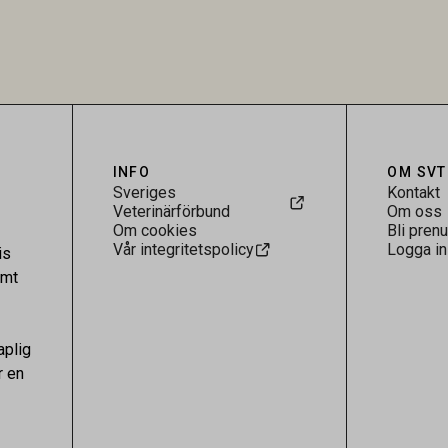
rukarländer som Sverige är
till bland annat stallhållning. Re
.
visar att hästarna har exponerats
parasiten – men inte att de fun
reservoarer eller bidrar till smit
INFO
OM SVT
Sveriges
Kontakt
Veterinärförbund
Om oss
Om cookies
Bli pren
Vår integritetspolicy
Logga in
is
amt
aplig
r en