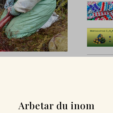
ssorer korta och inspirerande
d annat prionsjukdom hos
ionen av professorerna i
LU. År 2020 ställdes allt in till
delar av den
ssor som anställs vid SLU.
Arbetar du inom
s på framtiden, men