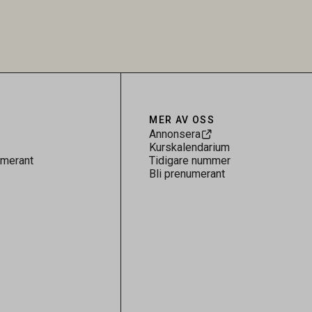
sultaten
provtagning och laboratorieanalys i
 för
kontrollen av kemiska föroreningar i
gerar som
livsmedel.
tspridning.
MER AV OSS
Annonsera
Kurskalendarium
umerant
Tidigare nummer
Bli prenumerant