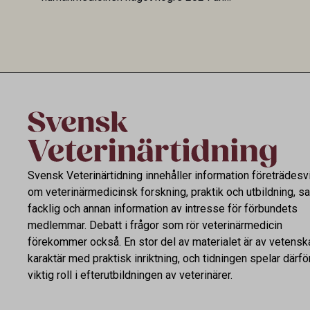
2019. En ny studie i Antibiotics sätter
mot lågförb
utvecklingen inom de båda sektorerna sida
fortsatt stor
vid sida och pekar på en obalans i EU:s One
Health-arbete.
Svensk Veterinärtidning innehåller information företrädesv
om veterinärmedicinsk forskning, praktik och utbildning, s
facklig och annan information av intresse för förbundets
medlemmar. Debatt i frågor som rör veterinärmedicin
förekommer också. En stor del av materialet är av vetensk
karaktär med praktisk inriktning, och tidningen spelar därfö
viktig roll i efterutbildningen av veterinärer.