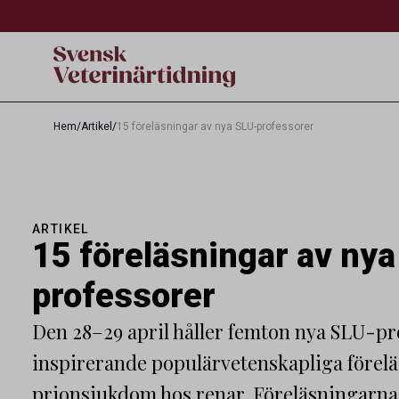
Hem
/
Artikel
/
15 föreläsningar av nya SLU-professorer
ARTIKEL
15 föreläsningar av ny
professorer
Den 28–29 april håller femton nya SLU-pr
inspirerande populärvetenskapliga förel
prionsjukdom hos renar. Föreläsningarna ä