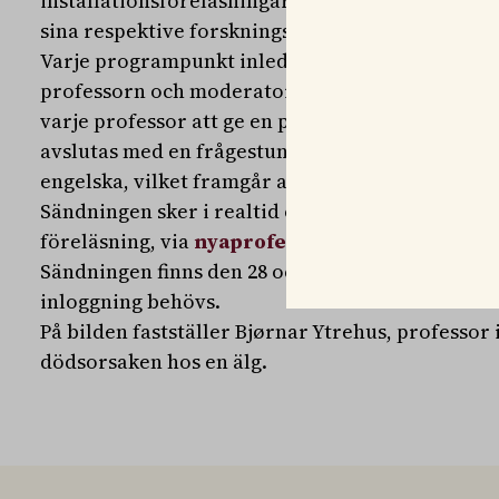
installationsföreläsningarna, där de nya profes
sina respektive forskningsområden, genomförs i 
Varje programpunkt inleds med en presentations
professorn och moderatorn Malin von Essen. E
varje professor att ge en populärvetenskaplig f
avslutas med en frågestund. Fyra av föreläsning
engelska, vilket framgår av
programmet
.
Sändningen sker i realtid och det går att skicka
föreläsning, via
nyaprofessorer@slu.se
.
Sändningen finns den 28 och 29 april på
www.slu
inloggning behövs.
På bilden fastställer Bjørnar Ytrehus, professor
dödsorsaken hos en älg.