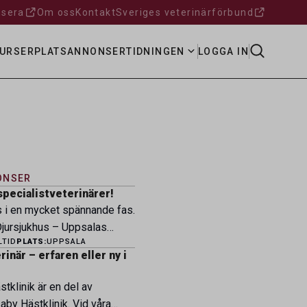
sera
Om oss
Kontakt
Sveriges veterinärförbund
URSER
PLATSANNONSER
TIDNINGEN
LOGGA IN
ONSER
specialistveterinärer!
s i en mycket spännande fas.
ursjukhus – Uppsalas
LTID
PLATS:
UPPSALA
ukhus – expanderar nu sin
inär – erfaren eller ny i
ksamhet och söker
eterinärer med
tklinik är en del av
petens som vill vara med
by Hästklinik. Vid våra