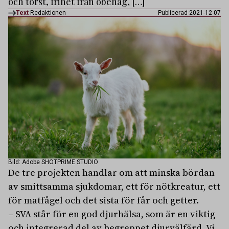
och törst, frihet från obehag, […]
Text
Redaktionen
Publicerad 2021-12-07
Bild: Adobe SHOTPRIME STUDIO
De tre projekten handlar om att minska bördan
av smittsamma sjukdomar, ett för nötkreatur, ett
för matfågel och det sista för får och getter.
– SVA står för en god djurhälsa, som är en viktig
och integrerad del av begreppet djurvälfärd. Vi