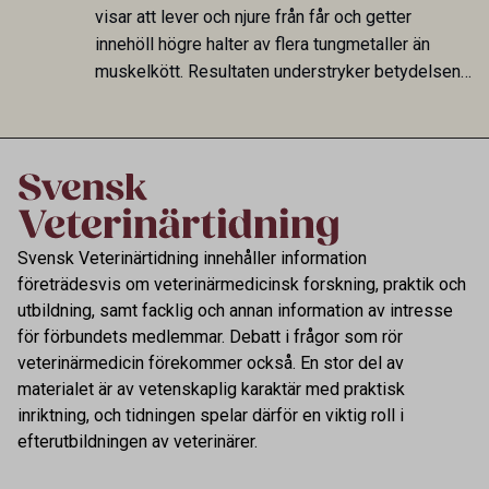
fungerar som reservoarer eller bidrar till
visar att lever och njure från får och getter
smittspridning.
innehöll högre halter av flera tungmetaller än
muskelkött. Resultaten understryker betydelsen
av riktad provtagning och laboratorieanalys i
kontrollen av kemiska föroreningar i livsmedel.
Svensk Veterinärtidning innehåller information
företrädesvis om veterinärmedicinsk forskning, praktik och
utbildning, samt facklig och annan information av intresse
för förbundets medlemmar. Debatt i frågor som rör
veterinärmedicin förekommer också. En stor del av
materialet är av vetenskaplig karaktär med praktisk
inriktning, och tidningen spelar därför en viktig roll i
efterutbildningen av veterinärer.