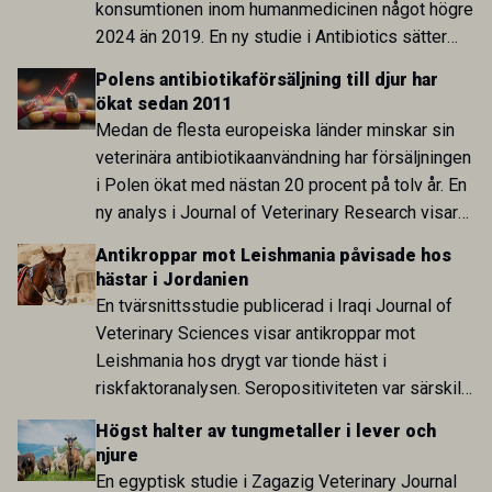
konsumtionen inom humanmedicinen något högre
2024 än 2019. En ny studie i Antibiotics sätter
utvecklingen inom de båda sektorerna sida vid
Polens antibiotikaförsäljning till djur har
sida och pekar på en obalans i EU:s One Health-
ökat sedan 2011
arbete.
Medan de flesta europeiska länder minskar sin
veterinära antibiotikaanvändning har försäljningen
i Polen ökat med nästan 20 procent på tolv år. En
ny analys i Journal of Veterinary Research visar
att skillnaden mot lågförbrukarländer som
Antikroppar mot Leishmania påvisade hos
Sverige är fortsatt stor.
hästar i Jordanien
En tvärsnittsstudie publicerad i Iraqi Journal of
Veterinary Sciences visar antikroppar mot
Leishmania hos drygt var tionde häst i
riskfaktoranalysen. Seropositiviteten var särskilt
hög i Zarqa och statistiskt kopplad till bland
Högst halter av tungmetaller i lever och
annat stallhållning. Resultaten visar att hästarna
njure
har exponerats för parasiten – men inte att de
En egyptisk studie i Zagazig Veterinary Journal