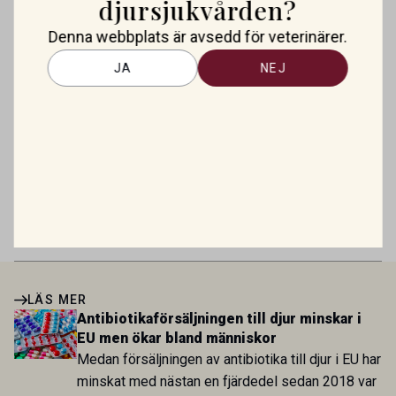
djursjukvården?
Nytt godkänt läkemedel mot allergisk
Denna webbplats är avsedd för veterinärer.
dermatit hos hund
JA
NEJ
Mirtazapin – en växande roll inom
veterinär gastroenterologi
Kan “snälla bakterier” bli ett nytt vapen
mot återkommande otit hos hund?
LÄS MER
Antibiotikaförsäljningen till djur minskar i
EU men ökar bland människor
Medan försäljningen av antibiotika till djur i EU har
minskat med nästan en fjärdedel sedan 2018 var