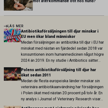
mot återkommande otit hos hund?
LÄS MER
Antibiotikaförsäljningen till djur minskar i
EU men ökar bland människor
Medan försäljningen av antibiotika till djur i EU har
minskat med nästan en fjärdedel sedan 2018 var
konsumtionen inom humanmedicinen något högre
2024 än 2019. En ny studie i Antibiotics sätter
utvecklingen inom de båda sektorerna sida vid
Polens antibiotikaförsäljning till djur har
sida och pekar på en obalans i EU:s One Health-
ökat sedan 2011
arbete.
Medan de flesta europeiska länder minskar sin
veterinära antibiotikaanvändning har försäljningen
i Polen ökat med nästan 20 procent på tolv år. En
ny analys i Journal of Veterinary Research visar
att skillnaden mot lågförbrukarländer som