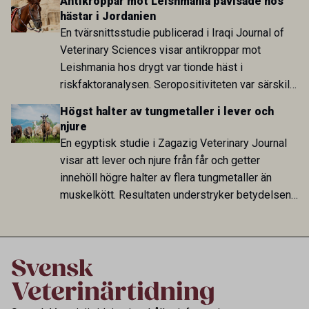
Antikroppar mot Leishmania påvisade hos
Sverige är fortsatt stor.
hästar i Jordanien
En tvärsnittsstudie publicerad i Iraqi Journal of
Veterinary Sciences visar antikroppar mot
Leishmania hos drygt var tionde häst i
riskfaktoranalysen. Seropositiviteten var särskilt
hög i Zarqa och statistiskt kopplad till bland
Högst halter av tungmetaller i lever och
annat stallhållning. Resultaten visar att hästarna
njure
har exponerats för parasiten – men inte att de
En egyptisk studie i Zagazig Veterinary Journal
fungerar som reservoarer eller bidrar till
visar att lever och njure från får och getter
smittspridning.
innehöll högre halter av flera tungmetaller än
muskelkött. Resultaten understryker betydelsen
av riktad provtagning och laboratorieanalys i
kontrollen av kemiska föroreningar i livsmedel.