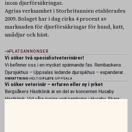
inom djurförsäkringar.
Agrias verksamhet i Storbritannien etablerades
2009. Bolaget har i dag cirka 4 procent av
marknaden för djurförsäkringar för hund, katt,
smådjur och häst.
PLATSANNONSER
Vi söker två specialistveterinärer!
Vi befinner oss i en mycket spännande fas. Rembackens
Djursjukhus – Uppsalas ledande djursjukhus – expanderar
OMFATTNING:
HELTID
PLATS:
UPPSALA
nu sin specialistverksamhet och söker legitimerade
Vi söker veterinär – erfaren eller ny i yrket
veterinärer med specialistkompetens som vill vara med
Bergsåkers Hästklinik är en del av koncernen Husaby
och forma vårt nästa kapitel. Hos oss möter du ett
Hästklinik. Vid våra övriga verksamheter i Husaby, Skara
engagerat team, moderna faciliteter och verkliga
OMFATTNING:
HELTID
PLATS:
SUNDSVALL
och Bjertorp jobbar idag ett 60-tal medarbetare. Om kliniken
möjligheter att bedriva avancerad djursjukvård. Vad vi
Besättningsveterinär till Kronfågel
Bergsåkers Hästklinik bedriver veterinärverksamhet i en
erbjuder Särskilt meriterande: […]
Som veterinär hos Kronfågel har du en nyckelroll i att
modern klinik vid Bergsåkers travbana, Sundsvall. Vi
säkerställa god djurhälsa, hög djurvälfärd och stabil
erbjuder ett mångfasetterat utbud av undersökningar och
OMFATTNING:
HELTID
PLATS:
VALLA