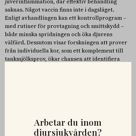
juverinflammation, där effektiv behandling
saknas. Något vaccin finns inte i dagsläget.
Enligt avhandlingen kan ett kontrollprogram –
med rutiner för provtagning och smittskydd –
både minska spridningen och öka djurens
välfärd. Dessutom visar forskningen att prover
från individuella kor, som ett komplement till
tankmjölksprov, ökar chansen att identifiera
smittade besättningar.
– Att förebygga infektioner är avgörande. Friska
djur behöver inte antibiotika, konstaterar
Emma Hurri.
PLATSANNONSER
Vi söker två specialistveterinärer!
Arbetar du inom
Vi befinner oss i en mycket spännande fas. Rembackens
djursjukvården?
Djursjukhus – Uppsalas ledande djursjukhus – expanderar