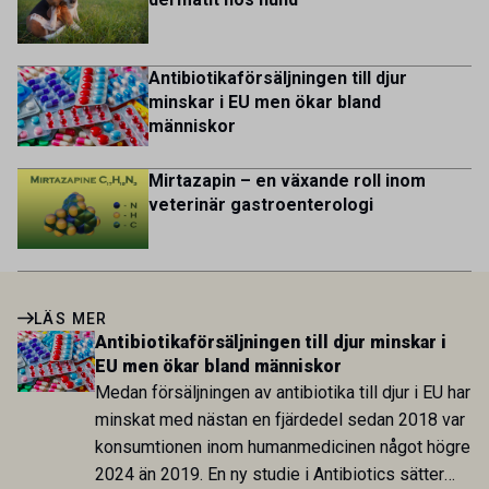
Antibiotikaförsäljningen till djur
minskar i EU men ökar bland
människor
Mirtazapin – en växande roll inom
veterinär gastroenterologi
LÄS MER
Antibiotikaförsäljningen till djur minskar i
EU men ökar bland människor
Medan försäljningen av antibiotika till djur i EU har
minskat med nästan en fjärdedel sedan 2018 var
konsumtionen inom humanmedicinen något högre
2024 än 2019. En ny studie i Antibiotics sätter