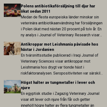
utvecklingen inom de båda sektorerna sida vid
Polens antibiotikaförsäljning till djur har
sida och pekar på en obalans i EU:s One Health-
ökat sedan 2011
arbete.
Medan de flesta europeiska länder minskar sin
veterinära antibiotikaanvändning har försäljningen
i Polen ökat med nästan 20 procent på tolv år. En
ny analys i Journal of Veterinary Research visar
att skillnaden mot lågförbrukarländer som
Antikroppar mot Leishmania påvisade hos
Sverige är fortsatt stor.
hästar i Jordanien
En tvärsnittsstudie publicerad i Iraqi Journal of
Veterinary Sciences visar antikroppar mot
Leishmania hos drygt var tionde häst i
riskfaktoranalysen. Seropositiviteten var särskilt
hög i Zarqa och statistiskt kopplad till bland
Högst halter av tungmetaller i lever och
annat stallhållning. Resultaten visar att hästarna
njure
har exponerats för parasiten – men inte att de
En egyptisk studie i Zagazig Veterinary Journal
fungerar som reservoarer eller bidrar till
visar att lever och njure från får och getter
smittspridning.
innehöll högre halter av flera tungmetaller än