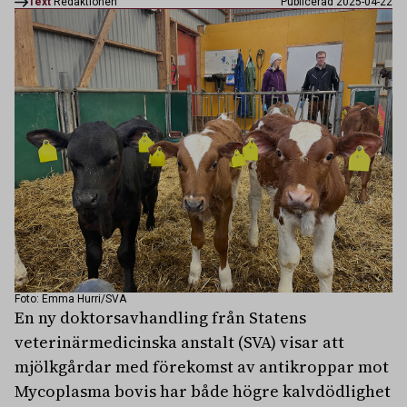
Text
Redaktionen
Publicerad 2025-04-22
Foto: Emma Hurri/SVA
En ny doktorsavhandling från Statens
veterinärmedicinska anstalt (SVA) visar att
mjölkgårdar med förekomst av antikroppar mot
Mycoplasma bovis har både högre kalvdödlighet