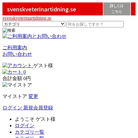
詳しくは
svenskveterinartidning.se
こちら
svenskveterinartidning.se
ご利用案内
お問い合わせ
ゲスト様
0
合計金額
0円
マイストア
変更
ログイン
新規会員登録
ようこそ
ゲスト様
ログイン
カテゴリ一覧