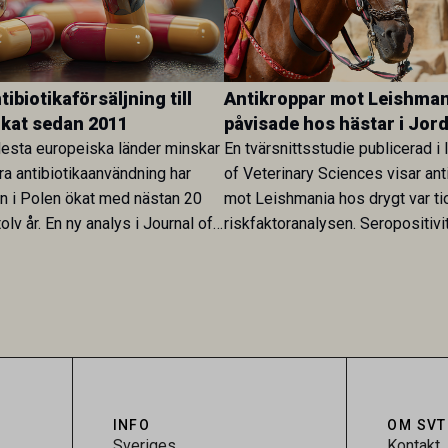
ibiotikaförsäljning till
Antikroppar mot Leishman
ökat sedan 2011
påvisade hos hästar i Jor
esta europeiska länder minskar
En tvärsnittsstudie publicerad i 
ra antibiotikaanvändning har
of Veterinary Sciences visar ant
en i Polen ökat med nästan 20
mot Leishmania hos drygt var ti
olv år. En ny analys i Journal of
riskfaktoranalysen. Seropositivi
Research visar att skillnaden
särskilt hög i Zarqa och statisti
rukarländer som Sverige är
till bland annat stallhållning. Re
.
visar att hästarna har exponerats
parasiten – men inte att de fun
reservoarer eller bidrar till smit
INFO
OM SVT
Sveriges
Kontakt