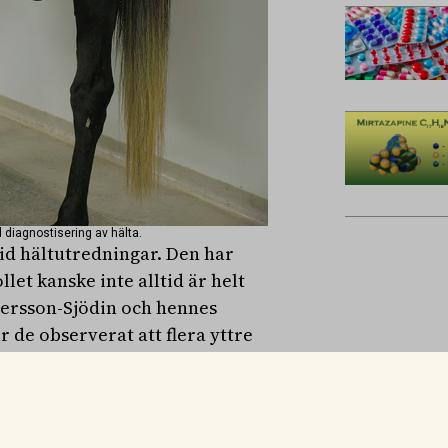
d diagnostisering av hälta.
vid hältutredningar. Den har
let kanske inte alltid är helt
 Persson-Sjödin och hennes
r de observerat att flera yttre
 ytterligare kan förbättra
a är den vanligaste orsaken till
ra till nytta för väldigt