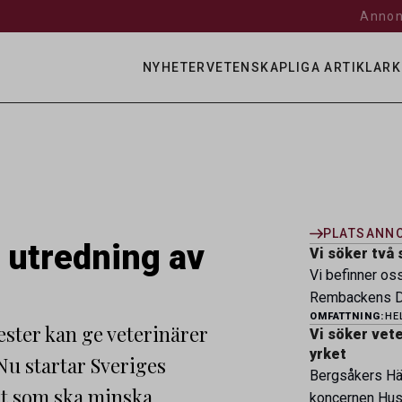
Annon
NYHETER
VETENSKAPLIGA ARTIKLAR
K
PLATSANN
d utredning av
Vi söker två 
Vi befinner os
Rembackens Dj
OMFATTNING:
HE
ledande djursj
ester kan ge veterinärer
Vi söker veter
specialistver
yrket
Nu startar Sveriges
legitimerade v
Bergsåkers Häs
specialistkom
kt som ska minska
koncernen Husa