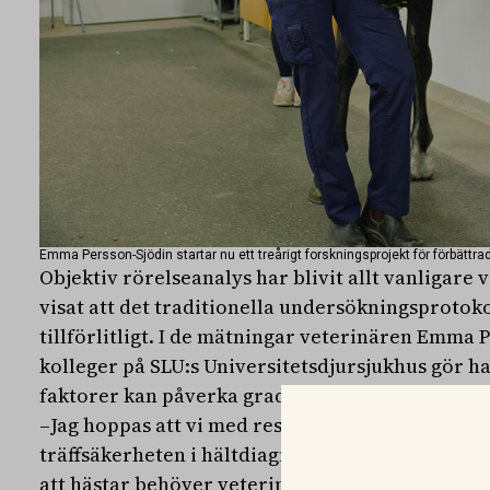
Emma Persson-Sjödin startar nu ett treårigt forskningsprojekt för förbättra
Objektiv rörelseanalys har blivit allt vanligare 
visat att det traditionella undersökningsprotokol
tillförlitligt. I de mätningar veterinären Emma
kolleger på SLU:s Universitetsdjursjukhus gör ha
faktorer kan påverka graden av hälta.
–Jag hoppas att vi med resultaten från projektet
träffsäkerheten i hältdiagnostiken. Eftersom hält
att hästar behöver veterinärvård kommer detta va