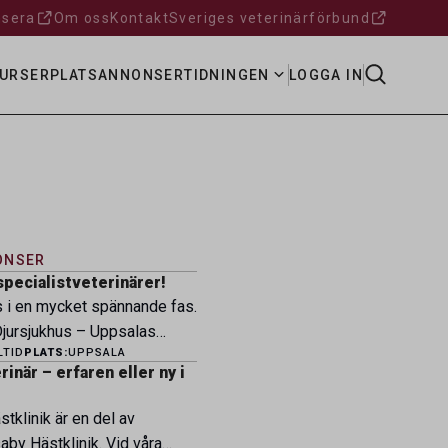
sera
Om oss
Kontakt
Sveriges veterinärförbund
URSER
PLATSANNONSER
TIDNINGEN
LOGGA IN
ONSER
specialistveterinärer!
s i en mycket spännande fas.
ursjukhus – Uppsalas
LTID
PLATS:
UPPSALA
ukhus – expanderar nu sin
inär – erfaren eller ny i
ksamhet och söker
eterinärer med
tklinik är en del av
petens som vill vara med
by Hästklinik. Vid våra