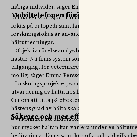
många individer, säger Emma Persson-Sjödin. ve
Mobiltelefonen förändrar diagnosti
Emma Persson-Sjödin arbetar som forskare ino
fokus på ortopedi samt lärare i rörelseapparat
forskningsfokus är användningen av objektiv rö
hältutredningar.
– Objektiv rörelseanalys håller på att förändra 
hästar. Nu finns system som bara kräver en mobi
tillgängligt för veterinärer. Det ger en noggrann
möjlig, säger Emma Persson-Sjödin.
I forskningsprojektet, som heter ”Betydelsen av
utvärdering av hälta hos häst”, ska metoderna f
Genom att titta på effekten av longering, böjpr
hästens grad av hälta ska diagnostiseringen för
Säkrare och mer effektiva hältutred
– Vi kommer att undersöka hur uppvärmning vid
hur mycket hältan kan variera under en hältutr
bedövningar läggs samt hur ofta och vid vilka b