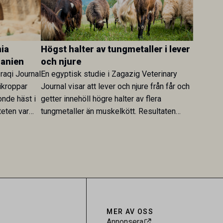
ia
Högst halter av tungmetaller i lever
danien
och njure
Iraqi Journal
En egyptisk studie i Zagazig Veterinary
ikroppar
Journal visar att lever och njure från får och
onde häst i
getter innehöll högre halter av flera
teten var
tungmetaller än muskelkött. Resultaten
skt kopplad
understryker betydelsen av riktad
sultaten
provtagning och laboratorieanalys i
 för
kontrollen av kemiska föroreningar i
gerar som
livsmedel.
tspridning.
MER AV OSS
Annonsera