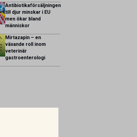
Antibiotikaförsäljningen
till djur minskar i EU
men ökar bland
människor
Mirtazapin – en
växande roll inom
veterinär
gastroenterologi