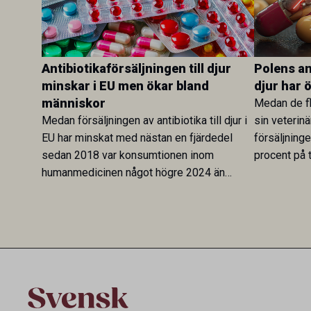
Antibiotikaförsäljningen till djur
Polens ant
minskar i EU men ökar bland
djur har 
människor
Medan de fl
Medan försäljningen av antibiotika till djur i
sin veterinä
EU har minskat med nästan en fjärdedel
försäljning
sedan 2018 var konsumtionen inom
procent på t
humanmedicinen något högre 2024 än
Veterinary 
2019. En ny studie i Antibiotics sätter
mot lågförb
utvecklingen inom de båda sektorerna sida
fortsatt stor
vid sida och pekar på en obalans i EU:s One
Health-arbete.