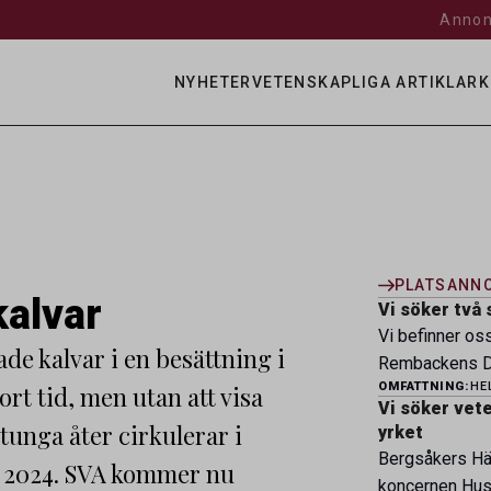
Annon
NYHETER
VETENSKAPLIGA ARTIKLAR
K
PLATSANN
kalvar
Vi söker två 
Vi befinner os
de kalvar i en besättning i
Rembackens Dj
OMFATTNING:
HE
rt tid, men utan att visa
ledande djursj
Vi söker veter
specialistver
tunga åter cirkulerar i
yrket
legitimerade v
Bergsåkers Häs
n 2024. SVA kommer nu
specialistkom
koncernen Husa