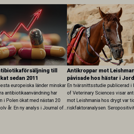
ibiotikaförsäljning till
Antikroppar mot Leishman
ökat sedan 2011
påvisade hos hästar i Jor
esta europeiska länder minskar
En tvärsnittsstudie publicerad i 
ra antibiotikaanvändning har
of Veterinary Sciences visar ant
en i Polen ökat med nästan 20
mot Leishmania hos drygt var ti
olv år. En ny analys i Journal of
riskfaktoranalysen. Seropositivi
Research visar att skillnaden
särskilt hög i Zarqa och statisti
rukarländer som Sverige är
till bland annat stallhållning. Re
.
visar att hästarna har exponerats