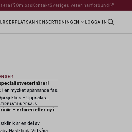
sera
Om oss
Kontakt
Sveriges veterinärförbund
URSER
PLATSANNONSER
TIDNINGEN
LOGGA IN
ONSER
specialistveterinärer!
s i en mycket spännande fas.
ursjukhus – Uppsalas
LTID
PLATS:
UPPSALA
ukhus – expanderar nu sin
inär – erfaren eller ny i
ksamhet och söker
eterinärer med
tklinik är en del av
petens som vill vara med
by Hästklinik. Vid våra