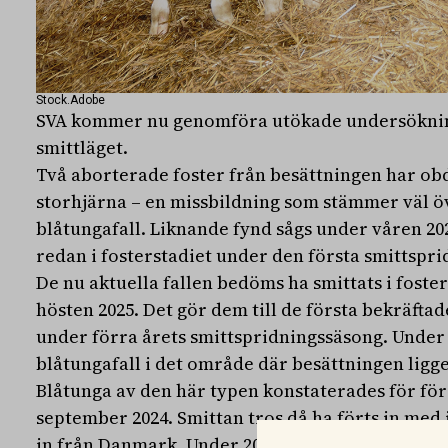
Stock.Adobe
SVA kommer nu genomföra utökade undersökning
smittläget.
Två aborterade foster från besättningen har ob
storhjärna – en missbildning som stämmer väl 
blåtungafall. Liknande fynd sågs under våren 20
redan i fosterstadiet under den första smittspr
De nu aktuella fallen bedöms ha smittats i fost
hösten 2025. Det gör dem till de första bekräftad
under förra årets smittspridningssäsong. Under
blåtungafall i det område där besättningen ligge
Blåtunga av den här typen konstaterades för för
september 2024. Smittan tros då ha förts in med
in från Danmark. Under 2025 har endast ett fall