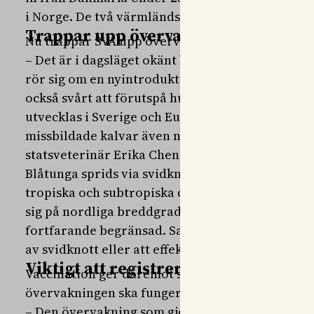
i Norge. De två värmländska fallen är hittills de
Trappar upp övervakningen
Nu trappar SVA upp övervakningen för att få en t
– Det är i dagsläget okänt hur den aktuella besä
rör sig om en nyintroduktion eller om smittan ha
också svårt att förutspå hur smittspridningen 
utvecklas i Sverige och Europa under 2026. Sann
missbildade kalvar även nästa år, men omfattnin
statsveterinär Erika Chenais.
Blåtunga sprids via svidknott och är en sjukdo
tropiska och subtropiska delar av världen. Ku
sig på nordliga breddgrader och under svenska
fortfarande begränsad. Samtidigt är det mycket
av svidknott eller att effektivt skydda djur från b
Viktigt att registrera vaccinationer
Vaccination ger däremot skydd mot både smitta 
övervakningen ska fungera är det viktigt att vac
– Den övervakning som gjorts visar att det sannol