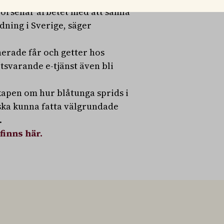
försenar arbetet med att samla
dning i Sverige, säger
nerade får och getter hos
svarande e-tjänst även bli
kapen om hur blåtunga sprids i
 ska kunna fatta välgrundade
.
finns här.