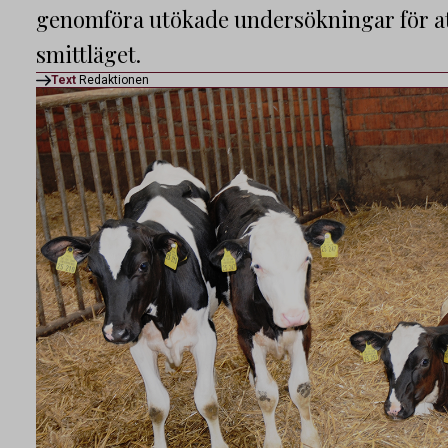
genomföra utökade undersökningar för at
smittläget.
Text
Redaktionen