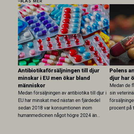
LÄS MER
Antibiotikaförsäljningen till djur
Polens ant
minskar i EU men ökar bland
djur har 
människor
Medan de fl
Medan försäljningen av antibiotika till djur i
sin veterinä
EU har minskat med nästan en fjärdedel
försäljning
sedan 2018 var konsumtionen inom
procent på t
humanmedicinen något högre 2024 än
Veterinary 
2019. En ny studie i Antibiotics sätter
mot lågförb
utvecklingen inom de båda sektorerna sida
fortsatt stor