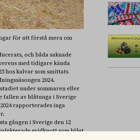
ar för att förstå mera om
ducerats, och båda saknade
överens med tidigare kända
25 hos kalvar som smittats
idningssäsongen 2024.
erstadiet under sommaren eller
e fallen av blåtunga i Sverige
 2024 rapporterades inga
r.
sta gången i Sverige den 12
 infekterade svidknott som blåst
 rapporterats i Danmark och ett