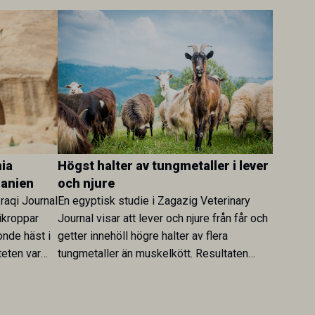
ia
Högst halter av tungmetaller i lever
danien
och njure
Iraqi Journal
En egyptisk studie i Zagazig Veterinary
ikroppar
Journal visar att lever och njure från får och
onde häst i
getter innehöll högre halter av flera
teten var
tungmetaller än muskelkött. Resultaten
skt kopplad
understryker betydelsen av riktad
sultaten
provtagning och laboratorieanalys i
 för
kontrollen av kemiska föroreningar i