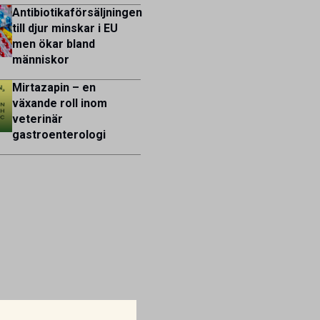
Antibiotikaförsäljningen
till djur minskar i EU
men ökar bland
människor
Mirtazapin – en
växande roll inom
veterinär
gastroenterologi