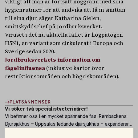
viktigt att man är fortsatt noggrann med sina
hygienrutiner för att undvika att få in smittan
till sina djur, säger Katharina Gielen,
smittskyddschef på Jordbruksverket.
Viruset i det nu aktuella fallet är högpatogen
H5N1, en variant som cirkulerat i Europa och
Sverige sedan 2020.
Jordbruksverkets information om
fågelinfluensa
(inklusive kartor över
restriktionsområden och högriskområden).
PLATSANNONSER
Vi söker två specialistveterinärer!
Vi befinner oss i en mycket spännande fas. Rembackens
Djursjukhus – Uppsalas ledande djursjukhus – expanderar
OMFATTNING:
HELTID
PLATS:
UPPSALA
nu sin specialistverksamhet och söker legitimerade
Technical Sales Specialist Nordics