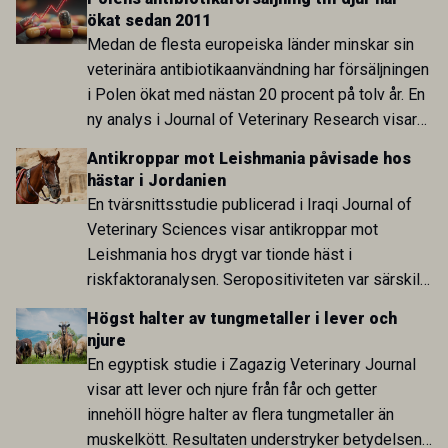
sida och pekar på en obalans i EU:s One Health-
ökat sedan 2011
arbete.
Medan de flesta europeiska länder minskar sin
veterinära antibiotikaanvändning har försäljningen
i Polen ökat med nästan 20 procent på tolv år. En
ny analys i Journal of Veterinary Research visar
att skillnaden mot lågförbrukarländer som
Antikroppar mot Leishmania påvisade hos
Sverige är fortsatt stor.
hästar i Jordanien
En tvärsnittsstudie publicerad i Iraqi Journal of
Veterinary Sciences visar antikroppar mot
Leishmania hos drygt var tionde häst i
riskfaktoranalysen. Seropositiviteten var särskilt
hög i Zarqa och statistiskt kopplad till bland
Högst halter av tungmetaller i lever och
annat stallhållning. Resultaten visar att hästarna
njure
har exponerats för parasiten – men inte att de
En egyptisk studie i Zagazig Veterinary Journal
fungerar som reservoarer eller bidrar till
visar att lever och njure från får och getter
smittspridning.
innehöll högre halter av flera tungmetaller än
muskelkött. Resultaten understryker betydelsen