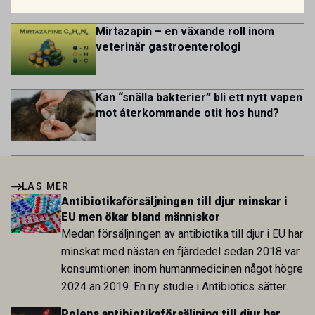
Mirtazapin – en växande roll inom
veterinär gastroenterologi
Kan “snälla bakterier” bli ett nytt vapen
mot återkommande otit hos hund?
LÄS MER
Antibiotikaförsäljningen till djur minskar i
EU men ökar bland människor
Medan försäljningen av antibiotika till djur i EU har
minskat med nästan en fjärdedel sedan 2018 var
konsumtionen inom humanmedicinen något högre
2024 än 2019. En ny studie i Antibiotics sätter
utvecklingen inom de båda sektorerna sida vid
Polens antibiotikaförsäljning till djur har