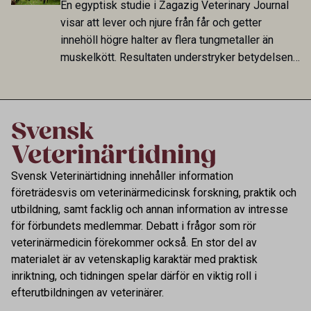
En egyptisk studie i Zagazig Veterinary Journal
fungerar som reservoarer eller bidrar till
visar att lever och njure från får och getter
smittspridning.
innehöll högre halter av flera tungmetaller än
muskelkött. Resultaten understryker betydelsen
av riktad provtagning och laboratorieanalys i
kontrollen av kemiska föroreningar i livsmedel.
Svensk Veterinärtidning innehåller information
företrädesvis om veterinärmedicinsk forskning, praktik och
utbildning, samt facklig och annan information av intresse
för förbundets medlemmar. Debatt i frågor som rör
veterinärmedicin förekommer också. En stor del av
materialet är av vetenskaplig karaktär med praktisk
inriktning, och tidningen spelar därför en viktig roll i
efterutbildningen av veterinärer.