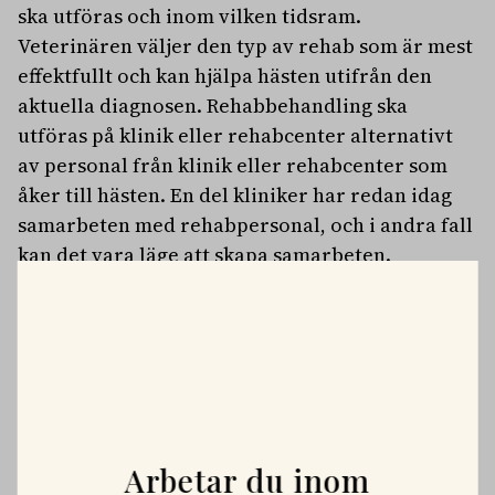
ska utföras och inom vilken tidsram.
Veterinären väljer den typ av rehab som är mest
effektfullt och kan hjälpa hästen utifrån den
aktuella diagnosen. Rehabbehandling ska
utföras på klinik eller rehabcenter alternativt
av personal från klinik eller rehabcenter som
åker till hästen. En del kliniker har redan idag
samarbeten med rehabpersonal, och i andra fall
kan det vara läge att skapa samarbeten.
Med nya Ridhäst Veterinärvård försvinner också
begränsningen av ersättning för hältor. Tanken
är att rehab ska gå in som en viktig del efter att
hästen har behandlats för till exempel hälta
eller ryggproblem.
PLATSANNONSER
Arbetar du inom
Vi söker två specialistveterinärer!