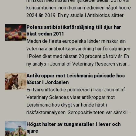
minskat med nästan en fjärdedel sedan 2018 var
konsumtionen inom humanmedicinen något högre
2024 än 2019. En ny studie i Antibiotics sätter
utvecklingen inom de båda sektorerna sida vid
Polens antibiotikaförsäljning till djur har
sida och pekar på en obalans i EU:s One Health-
ökat sedan 2011
arbete.
Medan de flesta europeiska länder minskar sin
veterinära antibiotikaanvändning har försäljningen
i Polen ökat med nästan 20 procent på tolv år. En
ny analys i Journal of Veterinary Research visar
att skillnaden mot lågförbrukarländer som
Antikroppar mot Leishmania påvisade hos
Sverige är fortsatt stor.
hästar i Jordanien
En tvärsnittsstudie publicerad i Iraqi Journal of
Veterinary Sciences visar antikroppar mot
Leishmania hos drygt var tionde häst i
riskfaktoranalysen. Seropositiviteten var särskilt
hög i Zarqa och statistiskt kopplad till bland
Högst halter av tungmetaller i lever och
annat stallhållning. Resultaten visar att hästarna
njure
har exponerats för parasiten – men inte att de