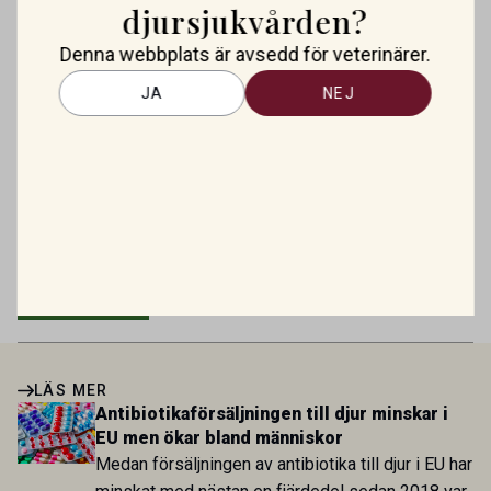
djursjukvården?
Nytt godkänt läkemedel mot allergisk
Denna webbplats är avsedd för veterinärer.
dermatit hos hund
JA
NEJ
Antibiotikaförsäljningen till djur
minskar i EU men ökar bland
människor
Mirtazapin – en växande roll inom
veterinär gastroenterologi
LÄS MER
Antibiotikaförsäljningen till djur minskar i
EU men ökar bland människor
Medan försäljningen av antibiotika till djur i EU har