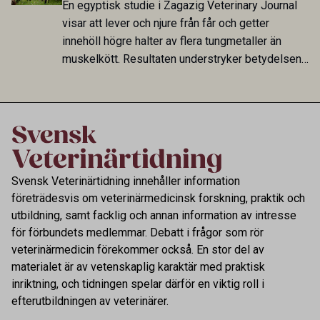
En egyptisk studie i Zagazig Veterinary Journal
fungerar som reservoarer eller bidrar till
visar att lever och njure från får och getter
smittspridning.
innehöll högre halter av flera tungmetaller än
muskelkött. Resultaten understryker betydelsen
av riktad provtagning och laboratorieanalys i
kontrollen av kemiska föroreningar i livsmedel.
Svensk Veterinärtidning innehåller information
företrädesvis om veterinärmedicinsk forskning, praktik och
utbildning, samt facklig och annan information av intresse
för förbundets medlemmar. Debatt i frågor som rör
veterinärmedicin förekommer också. En stor del av
materialet är av vetenskaplig karaktär med praktisk
inriktning, och tidningen spelar därför en viktig roll i
efterutbildningen av veterinärer.