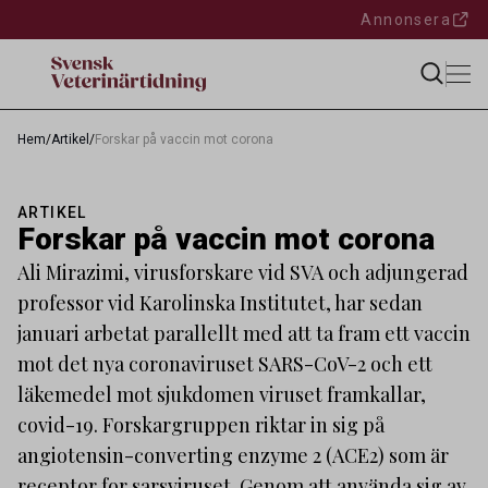
Annonsera
Hem
/
Artikel
/
Forskar på vaccin mot corona
ARTIKEL
Forskar på vaccin mot corona
Ali Mirazimi, virusforskare vid SVA och adjungerad
professor vid Karolinska Institutet, har sedan
januari arbetat parallellt med att ta fram ett vaccin
mot det nya coronaviruset SARS-CoV-2 och ett
läkemedel mot sjukdomen viruset framkallar,
covid-19. Forskargruppen riktar in sig på
angiotensin-converting enzyme 2 (ACE2) som är
receptor for sarsviruset. Genom att använda sig av