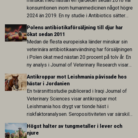
minskat med nästan en fjärdedel sedan 2018 var
konsumtionen inom humanmedicinen något högre
2024 än 2019. En ny studie i Antibiotics sätter
utvecklingen inom de båda sektorerna sida vid
Polens antibiotikaförsäljning till djur har
sida och pekar på en obalans i EU:s One Health-
ökat sedan 2011
arbete.
Medan de flesta europeiska länder minskar sin
veterinära antibiotikaanvändning har försäljningen
i Polen ökat med nästan 20 procent på tolv år. En
ny analys i Journal of Veterinary Research visar
att skillnaden mot lågförbrukarländer som
Antikroppar mot Leishmania påvisade hos
Sverige är fortsatt stor.
hästar i Jordanien
En tvärsnittsstudie publicerad i Iraqi Journal of
Veterinary Sciences visar antikroppar mot
Leishmania hos drygt var tionde häst i
riskfaktoranalysen. Seropositiviteten var särskilt
hög i Zarqa och statistiskt kopplad till bland
Högst halter av tungmetaller i lever och
annat stallhållning. Resultaten visar att hästarna
njure
har exponerats för parasiten – men inte att de