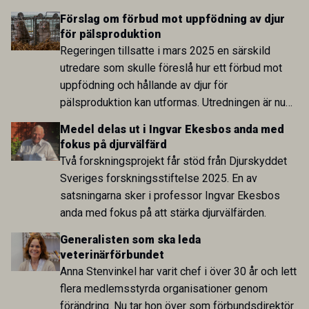
om synen på förbundets utveckling skiljde sig åt
Förslag om förbud mot uppfödning av djur
var många överens om att arbetet med
för pälsproduktion
förtroende, delaktighet och transparens måste
Regeringen tillsatte i mars 2025 en särskild
fortsätta.
utredare som skulle föreslå hur ett förbud mot
uppfödning och hållande av djur för
pälsproduktion kan utformas. Utredningen är nu
överlämnad och föreslår att ett förbud införs mot
Medel delas ut i Ingvar Ekesbos anda med
att föda upp eller hålla djur i huvudsakligt syfte
fokus på djurvälfärd
att djuren eller deras avkomma ska avlivas för
Två forskningsprojekt får stöd från Djurskyddet
produktion av päls eller skinn. Förbudet föreslås
Sveriges forskningsstiftelse 2025. En av
gälla generellt och omfatta samtliga djurslag.
satsningarna sker i professor Ingvar Ekesbos
anda med fokus på att stärka djurvälfärden.
Generalisten som ska leda
veterinärförbundet
Anna Stenvinkel har varit chef i över 30 år och lett
flera medlemsstyrda organisationer genom
förändring. Nu tar hon över som förbundsdirektör