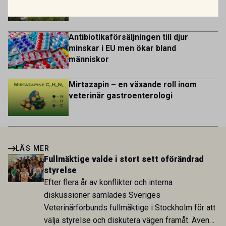
dermatit hos hund
Antibiotikaförsäljningen till djur
minskar i EU men ökar bland
människor
Mirtazapin – en växande roll inom
veterinär gastroenterologi
LÄS MER
Fullmäktige valde i stort sett oförändrad
styrelse
Efter flera år av konflikter och interna
diskussioner samlades Sveriges
Veterinärförbunds fullmäktige i Stockholm för att
välja styrelse och diskutera vägen framåt. Även