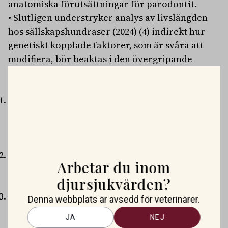
anatomiska förutsättningar för parodontit.
• Slutligen understryker analys av livslängden
hos sällskapshundraser (2024) (4) indirekt hur
genetiskt kopplade faktorer, som är svåra att
modifiera, bör beaktas i den övergripande
hälsoplaneringen.
Referenser
O’Flynn C, Wright H, Williams T, Ellerby Z.
Veterinary Assessment of Periodontitis
Disease Risk in Dogs: A Multi-Country Survey
of Clinical Decision-Making.
Prev Vet Med.
2025
Kislik G, Zhou L, Rubbi L, Pellegrini M. Age-
Arbetar du inom
correlated changes in the canine oral
djursjukvården?
microbiome.
Front Microbiol.
2024;15:1426691.
Wallis C, Ivanova A, Holcombe LJ. Persistent
Denna webbplats är avsedd för veterinärer.
deciduous teeth: Association of prevalence with
JA
NEJ
breed, breed size and body weight in pure-bred