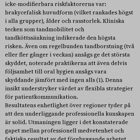
icke-modifierbara riskfaktorerna var:
brakycefalisk huvudform (vilket rankades högst
i alla grupper), ålder och rasstorlek. Kliniska
tecken som tandmobilitet och
tandköttssänkning indikerade den högsta
risken. Även om regelbunden tandborstning (två
eller fler gånger i veckan) ansågs ge det största
skyddet, noterade praktikerna att även delvis
följsamhet till oral hygien ansågs vara
skyddande jämfört med ingen alls (1). Denna
insikt understryker värdet av flexibla strategier
för patientkommunikation.
Resultatens enhetlighet över regioner tyder på
att den underliggande professionella kunskapen
är solid. Utmaningen ligger i det konstaterade
gapet mellan professionell medvetenhet och
faktiska resultat av det förebyggande arbetet.