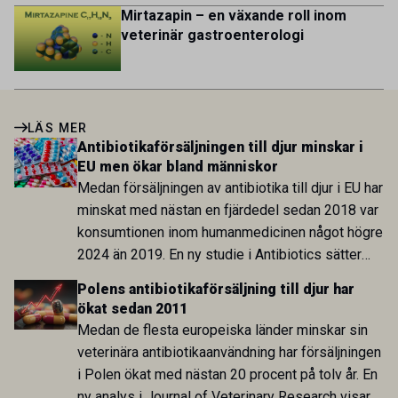
Mirtazapin – en växande roll inom
veterinär gastroenterologi
LÄS MER
Antibiotikaförsäljningen till djur minskar i
EU men ökar bland människor
Medan försäljningen av antibiotika till djur i EU har
minskat med nästan en fjärdedel sedan 2018 var
konsumtionen inom humanmedicinen något högre
2024 än 2019. En ny studie i Antibiotics sätter
utvecklingen inom de båda sektorerna sida vid
Polens antibiotikaförsäljning till djur har
sida och pekar på en obalans i EU:s One Health-
ökat sedan 2011
arbete.
Medan de flesta europeiska länder minskar sin
veterinära antibiotikaanvändning har försäljningen
i Polen ökat med nästan 20 procent på tolv år. En
ny analys i Journal of Veterinary Research visar