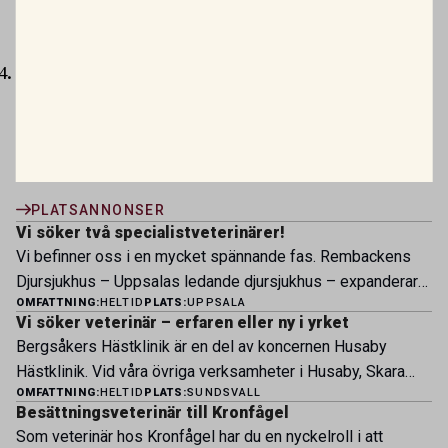
client-owned dogs in the United States.
Res Vet
Sci
. 2024;169:105161.
McMillan KM, Bielby J, Williams CL, Upjohn MM,
Casey RA, Christley RM. Longevity of companion
dog breeds: those at risk from early death.
Sci
Rep
. 2024;14:531.
PLATSANNONSER
Vi söker två specialistveterinärer!
Vi befinner oss i en mycket spännande fas. Rembackens
Djursjukhus – Uppsalas ledande djursjukhus – expanderar
OMFATTNING:
HELTID
PLATS:
UPPSALA
nu sin specialistverksamhet och söker legitimerade
Vi söker veterinär – erfaren eller ny i yrket
veterinärer med specialistkompetens som vill vara med
Bergsåkers Hästklinik är en del av koncernen Husaby
och forma vårt nästa kapitel. Hos oss möter du ett
Hästklinik. Vid våra övriga verksamheter i Husaby, Skara
engagerat team, moderna faciliteter och verkliga
OMFATTNING:
HELTID
PLATS:
SUNDSVALL
och Bjertorp jobbar idag ett 60-tal medarbetare. Om kliniken
möjligheter att bedriva avancerad djursjukvård. Vad vi
Besättningsveterinär till Kronfågel
Bergsåkers Hästklinik bedriver veterinärverksamhet i en
erbjuder Särskilt meriterande: […]
Som veterinär hos Kronfågel har du en nyckelroll i att
modern klinik vid Bergsåkers travbana, Sundsvall. Vi