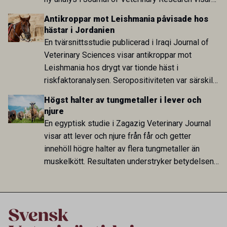
att skillnaden mot lågförbrukarländer som
Antikroppar mot Leishmania påvisade hos
Sverige är fortsatt stor.
hästar i Jordanien
En tvärsnittsstudie publicerad i Iraqi Journal of
Veterinary Sciences visar antikroppar mot
Leishmania hos drygt var tionde häst i
riskfaktoranalysen. Seropositiviteten var särskilt
hög i Zarqa och statistiskt kopplad till bland
Högst halter av tungmetaller i lever och
annat stallhållning. Resultaten visar att hästarna
njure
har exponerats för parasiten – men inte att de
En egyptisk studie i Zagazig Veterinary Journal
fungerar som reservoarer eller bidrar till
visar att lever och njure från får och getter
smittspridning.
innehöll högre halter av flera tungmetaller än
muskelkött. Resultaten understryker betydelsen
av riktad provtagning och laboratorieanalys i
kontrollen av kemiska föroreningar i livsmedel.