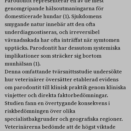
Parodontit representerar en av de mest
genomgripande hälsoutmaningarna för
domesticerade hundar (1). Sjukdomens
smygande natur innebär att den ofta
underdiagnostiseras, och irreversibel
vävnadsskada har ofta inträffat när symtomen
upptäcks. Parodontit har dessutom systemiska
implikationer som sträcker sig bortom
munhälsan (1).
Denna omfattande tvärsnittsstudie undersökte
hur veterinärer översätter etablerad evidens
om parodontit till klinisk praktik genom kliniska
vinjetter och direkta faktorbedömningar.
Studien fann en övertygande konsekvens i
riskbedömningen över olika
specialistbakgrunder och geografiska regioner.
Veterinärerna bedömde att de högst viktade