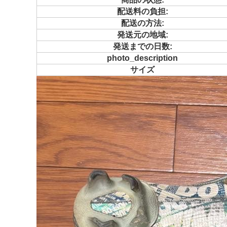
配送料の負担:
配送の方法:
発送元の地域:
発送までの日数:
photo_description
サイズ