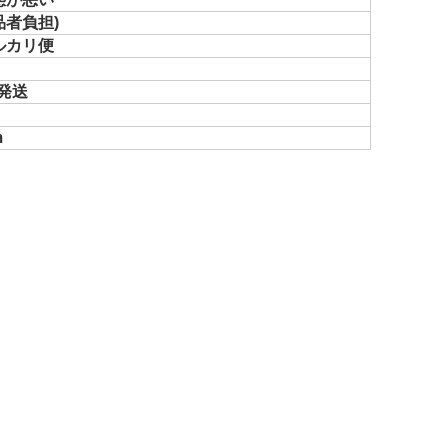
品者負担)
ルカリ便
で発送
m