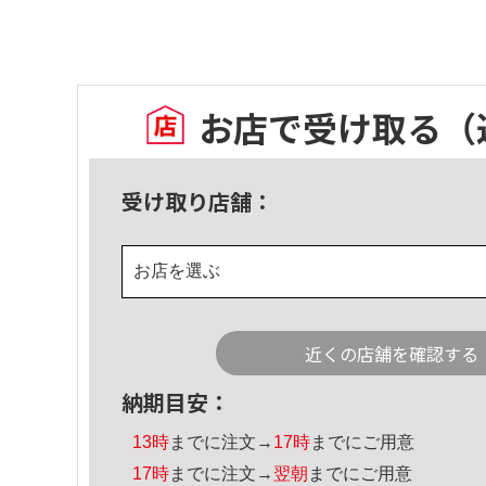
お店で受け取る
（
受け取り店舗：
お店を選ぶ
近くの店舗を確認する
納期目安：
13時
までに注文→
17時
までにご用意
17時
までに注文→
翌朝
までにご用意