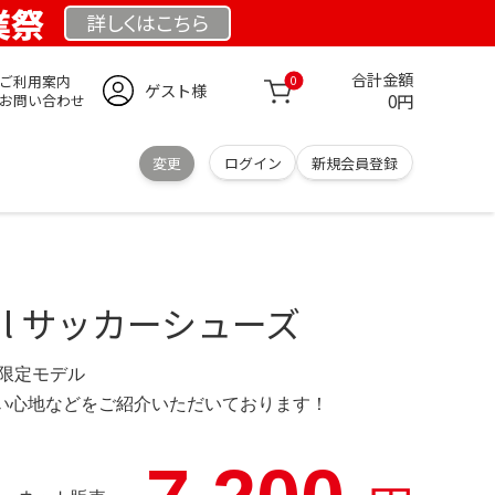
創業祭
詳しくは
こちら
合計金額
ご利用案内
0
ゲスト様
0円
お問い合わせ
変更
ログイン
新規会員登録
urial サッカーシューズ
.se 限定モデル
の使い心地などをご紹介いただいております！