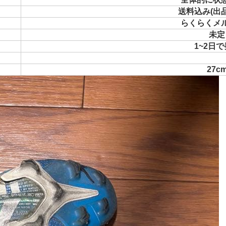
送料込み(出
らくらくメ
未定
1~2日
27c