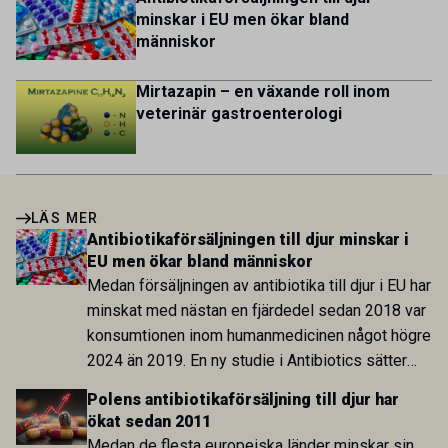
minskar i EU men ökar bland
människor
Mirtazapin – en växande roll inom
veterinär gastroenterologi
LÄS MER
Antibiotikaförsäljningen till djur minskar i
EU men ökar bland människor
Medan försäljningen av antibiotika till djur i EU har
minskat med nästan en fjärdedel sedan 2018 var
konsumtionen inom humanmedicinen något högre
2024 än 2019. En ny studie i Antibiotics sätter
utvecklingen inom de båda sektorerna sida vid
Polens antibiotikaförsäljning till djur har
sida och pekar på en obalans i EU:s One Health-
ökat sedan 2011
arbete.
Medan de flesta europeiska länder minskar sin