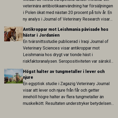
veterinära antibiotikaanvändning har försäljningen
i Polen ökat med nästan 20 procent på tolv år. En
ny analys i Journal of Veterinary Research visar
att skillnaden mot lågförbrukarländer som
Antikroppar mot Leishmania påvisade hos
Sverige är fortsatt stor.
hästar i Jordanien
En tvärsnittsstudie publicerad i Iraqi Journal of
Veterinary Sciences visar antikroppar mot
Leishmania hos drygt var tionde häst i
riskfaktoranalysen. Seropositiviteten var särskilt
hög i Zarqa och statistiskt kopplad till bland
Högst halter av tungmetaller i lever och
annat stallhållning. Resultaten visar att hästarna
njure
har exponerats för parasiten – men inte att de
En egyptisk studie i Zagazig Veterinary Journal
fungerar som reservoarer eller bidrar till
visar att lever och njure från får och getter
smittspridning.
innehöll högre halter av flera tungmetaller än
muskelkött. Resultaten understryker betydelsen
av riktad provtagning och laboratorieanalys i
kontrollen av kemiska föroreningar i livsmedel.