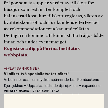
Frågor som tas upp är värdet av tillskott för
husdjur som redan äter komplett och
balanserad kost, hur tillskott regleras, vikten av
kvalitetskontroll och hur kundens efterlevnad
av rekommendationerna kan underlättas.
Deltagarna kommer att kunna ställa frågor både
innan och under evenemanget.
Registrera dig på Purina Institutes
webbplats.
PLATSANNONSER
Vi söker två specialistveterinärer!
Vi befinner oss i en mycket spännande fas. Rembackens
Djursjukhus – Uppsalas ledande djursjukhus – expanderar
OMFATTNING:
HELTID
PLATS:
UPPSALA
nu sin specialistverksamhet och söker legitimerade
Vi söker veterinär – erfaren eller ny i yrket
veterinärer med specialistkompetens som vill vara med
Bergsåkers Hästklinik är en del av koncernen Husaby
och forma vårt nästa kapitel. Hos oss möter du ett
Hästklinik. Vid våra övriga verksamheter i Husaby, Skara