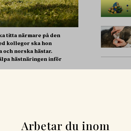
a titta närmare på den
ed kollegor ska hon
a och norska hästar.
älpa hästnäringen inför
s abortvirus, förekommer bland
ymtom, men kan också orsaka
 av den neurologiska formen av
ologi och smittskydd på SLU,
rwegian Veterinary Institute,
Arbetar du inom
HV-1 och undersöka vad som kan