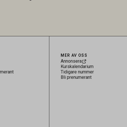
skt kopplad
understryker betydelsen av riktad
sultaten
provtagning och laboratorieanalys i
 för
kontrollen av kemiska föroreningar i
gerar som
livsmedel.
tspridning.
MER AV OSS
Annonsera
Kurskalendarium
umerant
Tidigare nummer
Bli prenumerant