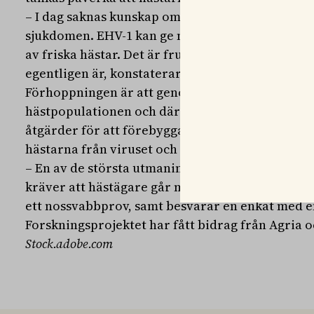
– I dag saknas kunskap om vad vi kan göra för a
sjukdomen. EHV-1 kan ge mycket allvarliga sjuk
av friska hästar. Det är frustrerande att vi int
egentligen är, konstaterar Susanna Sternberg L
Förhoppningen är att genom projektet få bättre in
hästpopulationen och därmed få fram resultat 
åtgärder för att förebygga smitta och sjukdom. A
hästarna från viruset och minska framtida utbro
– En av de största utmaningarna blir att få ihop 
kräver att hästägare går med på att deras hästa
ett nossvabbprov, samt besvarar en enkät med e
Forskningsprojektet har fått bidrag från Agria o
Stock.adobe.com