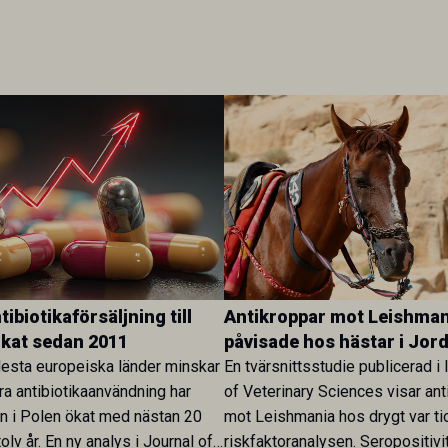
ibiotikaförsäljning till
Antikroppar mot Leishman
ökat sedan 2011
påvisade hos hästar i Jor
esta europeiska länder minskar
En tvärsnittsstudie publicerad i 
ra antibiotikaanvändning har
of Veterinary Sciences visar ant
en i Polen ökat med nästan 20
mot Leishmania hos drygt var ti
olv år. En ny analys i Journal of
riskfaktoranalysen. Seropositivi