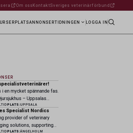
sera
Om oss
Kontakt
Sveriges veterinärförbund
URSER
PLATSANNONSER
TIDNINGEN
LOGGA IN
ONSER
specialistveterinärer!
s i en mycket spännande fas.
ursjukhus – Uppsalas
LTID
PLATS:
UPPSALA
ukhus – expanderar nu sin
es Specialist Nordics
ksamhet och söker
ng provider of veterinary
eterinärer med
ging solutions, supporting
petens som vill vara med
LTID
PLATS:
ÄNGELHOLM
fessionals across the Nordic