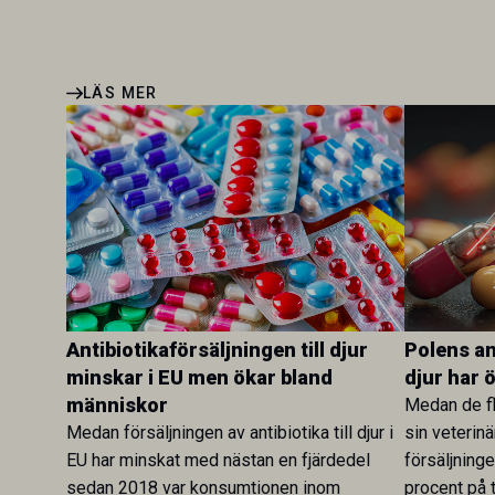
LÄS MER
Antibiotikaförsäljningen till djur
Polens ant
minskar i EU men ökar bland
djur har 
människor
Medan de fl
Medan försäljningen av antibiotika till djur i
sin veterinä
EU har minskat med nästan en fjärdedel
försäljning
sedan 2018 var konsumtionen inom
procent på t