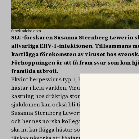
Stock.adobe.com
SLU-forskaren Susanna Sternberg Lewerin sk
allvarliga EHV-1-infektionen. Tillsammans m
kartlägga förekomsten av viruset hos svensk
Förhoppningen är att få fram svar som kan hj
framtida utbrott.
Ekvint herpesvirus typ 1, EHV-1 som även kalla
hästar i hela världen. Viruset ger förkylningss
kastning hos dräktiga ston. Hästar som drabbas
sjukdomen kan också bli tillfälligt förlamade.
Susanna Sternberg Lewerin, professor i epizoot
och hennes norska kollega Cecilia Wolff från No
ska nu kartlägga hästar som infekterats med E
tänkas påverka att hästarna smittats.