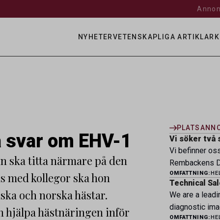
Annon
NYHETER
VETENSKAPLIGA ARTIKLAR
K
PLATSANN
å svar om EHV-1
Vi söker två 
Vi befinner os
 ska titta närmare på den
Rembackens Dj
OMFATTNING:
HE
s med kollegor ska hon
ledande djursj
Technical Sal
specialistver
ska och norska hästar.
We are a leadi
legitimerade v
diagnostic ima
n hjälpa hästnäringen inför
specialistkom
OMFATTNING:
HE
veterinary pro