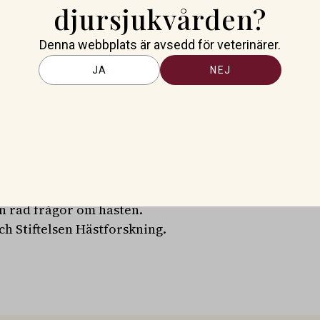
djursjukvården?
tt förebygga smittan och
domsutbrott, men också bäras
Denna webbplats är avsedd för veterinärer.
e vet mer om hur utbredd smittan
JA
NEJ
ewerin.
sikt i hur smittan beter sig i
som kan användas som råd och
llt för att bättre kunna skydda
tt.
tillräckligt med prover. Det
r provtas med ett blodprov och
n rad frågor om hästen.
ch Stiftelsen Hästforskning.