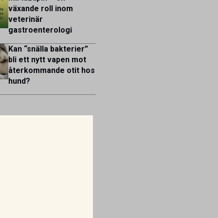
växande roll inom
veterinär
gastroenterologi
Kan “snälla bakterier”
bli ett nytt vapen mot
återkommande otit hos
hund?