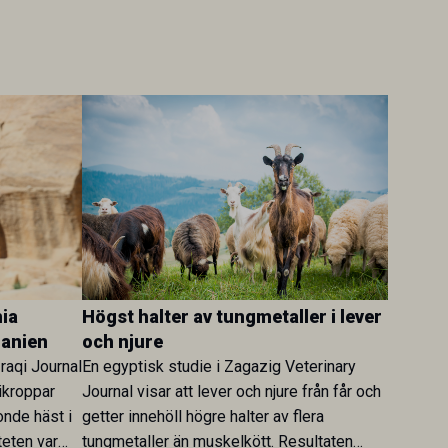
ia
Högst halter av tungmetaller i lever
danien
och njure
Iraqi Journal
En egyptisk studie i Zagazig Veterinary
ikroppar
Journal visar att lever och njure från får och
onde häst i
getter innehöll högre halter av flera
teten var
tungmetaller än muskelkött. Resultaten