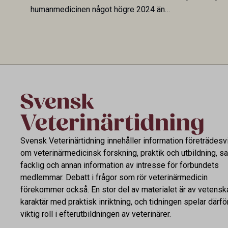
humanmedicinen något högre 2024 än
Veterinary 
2019. En ny studie i Antibiotics sätter
mot lågförb
utvecklingen inom de båda sektorerna sida
fortsatt stor
vid sida och pekar på en obalans i EU:s One
Health-arbete.
Svensk Veterinärtidning innehåller information företrädesv
om veterinärmedicinsk forskning, praktik och utbildning, s
facklig och annan information av intresse för förbundets
medlemmar. Debatt i frågor som rör veterinärmedicin
förekommer också. En stor del av materialet är av vetensk
karaktär med praktisk inriktning, och tidningen spelar därfö
viktig roll i efterutbildningen av veterinärer.