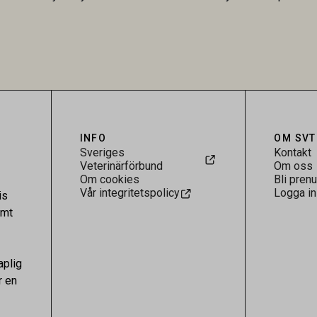
Research visar att skillnaden
särskilt hög i Zarqa och statisti
rukarländer som Sverige är
till bland annat stallhållning. Re
.
visar att hästarna har exponerats
parasiten – men inte att de fun
reservoarer eller bidrar till smit
INFO
OM SVT
Sveriges
Kontakt
Veterinärförbund
Om oss
Om cookies
Bli pren
Vår integritetspolicy
Logga in
is
amt
aplig
r en