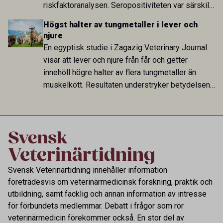
riskfaktoranalysen. Seropositiviteten var särskilt
hög i Zarqa och statistiskt kopplad till bland
Högst halter av tungmetaller i lever och
annat stallhållning. Resultaten visar att hästarna
njure
har exponerats för parasiten – men inte att de
En egyptisk studie i Zagazig Veterinary Journal
fungerar som reservoarer eller bidrar till
visar att lever och njure från får och getter
smittspridning.
innehöll högre halter av flera tungmetaller än
muskelkött. Resultaten understryker betydelsen
av riktad provtagning och laboratorieanalys i
kontrollen av kemiska föroreningar i livsmedel.
Svensk Veterinärtidning innehåller information
företrädesvis om veterinärmedicinsk forskning, praktik och
utbildning, samt facklig och annan information av intresse
för förbundets medlemmar. Debatt i frågor som rör
veterinärmedicin förekommer också. En stor del av