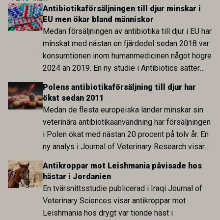
Antibiotikaförsäljningen till djur minskar i
EU men ökar bland människor
Medan försäljningen av antibiotika till djur i EU har
minskat med nästan en fjärdedel sedan 2018 var
konsumtionen inom humanmedicinen något högre
2024 än 2019. En ny studie i Antibiotics sätter
utvecklingen inom de båda sektorerna sida vid
Polens antibiotikaförsäljning till djur har
sida och pekar på en obalans i EU:s One Health-
ökat sedan 2011
arbete.
Medan de flesta europeiska länder minskar sin
veterinära antibiotikaanvändning har försäljningen
i Polen ökat med nästan 20 procent på tolv år. En
ny analys i Journal of Veterinary Research visar
att skillnaden mot lågförbrukarländer som
Antikroppar mot Leishmania påvisade hos
Sverige är fortsatt stor.
hästar i Jordanien
En tvärsnittsstudie publicerad i Iraqi Journal of
Veterinary Sciences visar antikroppar mot
Leishmania hos drygt var tionde häst i