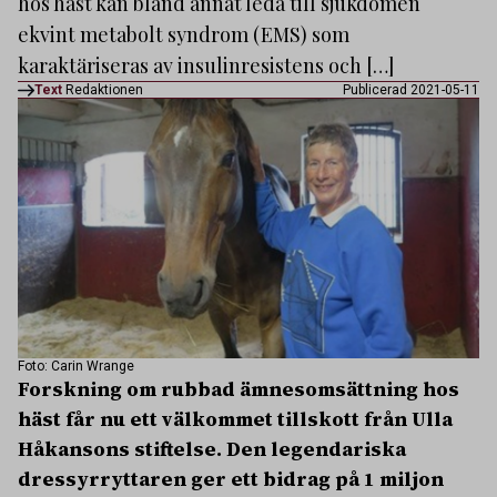
hos häst kan bland annat leda till sjukdomen
ekvint metabolt syndrom (EMS) som
karaktäriseras av insulinresistens och […]
Text
Redaktionen
Publicerad 2021-05-11
Foto: Carin Wrange
Forskning om rubbad ämnesomsättning hos
häst får nu ett välkommet tillskott från Ulla
Håkansons stiftelse. Den legendariska
dressyrryttaren ger ett bidrag på 1 miljon