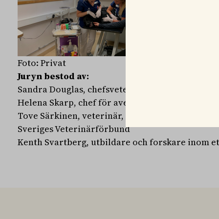
Foto: Privat
Juryn bestod av:
Sandra Douglas, chefsveterinär på AniCura
Helena Skarp, chef för avel och hälsa på Svensk
Tove Särkinen, veterinär, och redaktions- och
Sveriges Veterinärförbund
Kenth Svartberg, utbildare och forskare inom et