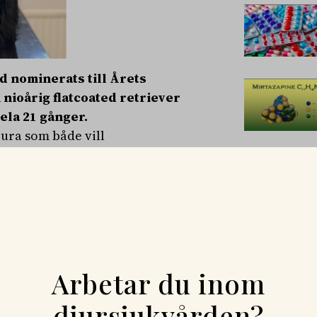
d nominerats till Årets
nioårig flatcoated retriever
ela 21 gånger.
ura som både vill
ar liv och inspirerar andra
re.
jänst och vilket bättre sätt finns
utmärkelse. Vi hade aldrig
andra blodgivande hundar,
a.
Arbetar du inom
djursjukvården?