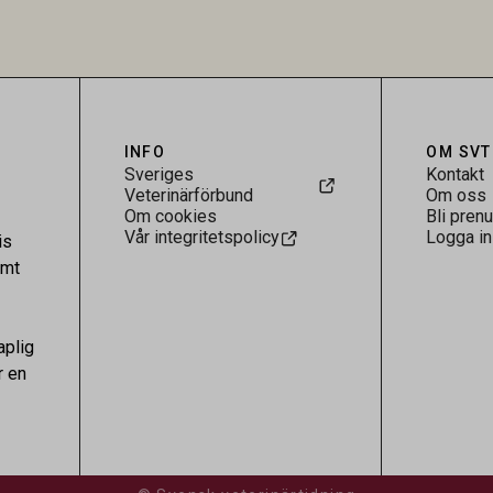
.
visar att hästarna har exponerats
parasiten – men inte att de fun
reservoarer eller bidrar till smit
INFO
OM SVT
Sveriges
Kontakt
Veterinärförbund
Om oss
Om cookies
Bli pren
Vår integritetspolicy
Logga in
is
amt
aplig
r en