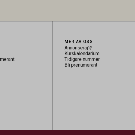
 för
kontrollen av kemiska föroreningar i
gerar som
livsmedel.
tspridning.
MER AV OSS
Annonsera
Kurskalendarium
umerant
Tidigare nummer
Bli prenumerant