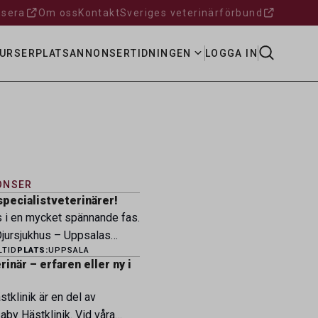
sera
Om oss
Kontakt
Sveriges veterinärförbund
URSER
PLATSANNONSER
TIDNINGEN
LOGGA IN
ONSER
specialistveterinärer!
s i en mycket spännande fas.
ursjukhus – Uppsalas
LTID
PLATS:
UPPSALA
ukhus – expanderar nu sin
inär – erfaren eller ny i
ksamhet och söker
eterinärer med
tklinik är en del av
petens som vill vara med
by Hästklinik. Vid våra