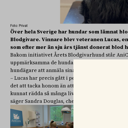
Foto: Privat
Över hela Sverige har hundar som lämnat blo
Blodgivare. Vinnare blev veteranen Lucas, en 
som efter mer än sju års tjänst donerat blod h
Bakom initiativet Årets Blodgivarhund står AniC
uppmärksamma de hundar som ger blod och rädd
hundägare att anmäla sina hundar som blodgiva
– Lucas har precis gått i pension efter sin långa t
det att tacka honom än att ge honom denna fina 
kunnat rädda så många liv utan Lucas och våra 
säger Sandra Douglas, chefsveterinär på AniCur