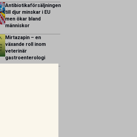
Antibiotikaförsäljningen
till djur minskar i EU
men ökar bland
människor
Mirtazapin – en
växande roll inom
veterinär
gastroenterologi