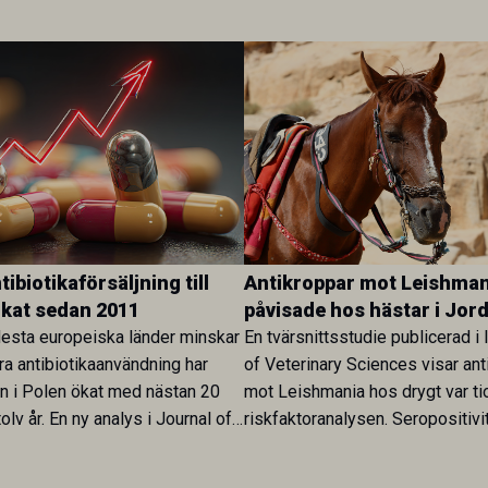
ibiotikaförsäljning till
Antikroppar mot Leishman
ökat sedan 2011
påvisade hos hästar i Jor
esta europeiska länder minskar
En tvärsnittsstudie publicerad i 
ra antibiotikaanvändning har
of Veterinary Sciences visar ant
en i Polen ökat med nästan 20
mot Leishmania hos drygt var ti
olv år. En ny analys i Journal of
riskfaktoranalysen. Seropositivi
Research visar att skillnaden
särskilt hög i Zarqa och statisti
rukarländer som Sverige är
till bland annat stallhållning. Re