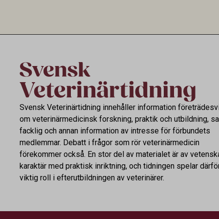
utvecklingen inom de båda sektorerna sida
fortsatt stor
vid sida och pekar på en obalans i EU:s One
Health-arbete.
Svensk Veterinärtidning innehåller information företrädesv
om veterinärmedicinsk forskning, praktik och utbildning, s
facklig och annan information av intresse för förbundets
medlemmar. Debatt i frågor som rör veterinärmedicin
förekommer också. En stor del av materialet är av vetensk
karaktär med praktisk inriktning, och tidningen spelar därfö
viktig roll i efterutbildningen av veterinärer.