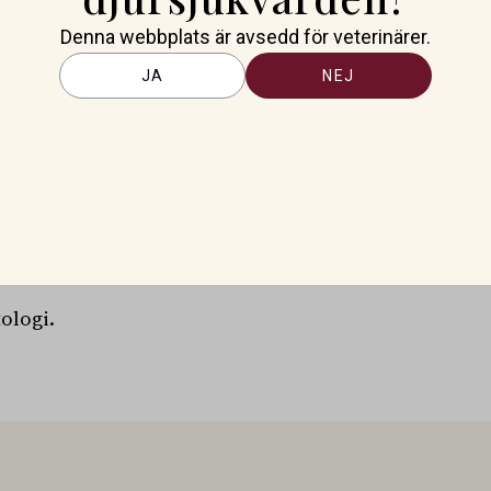
Denna webbplats är avsedd för veterinärer.
JA
NEJ
a Kennelklubbens Kansli
 kommunikationsansvarig på
ologi.