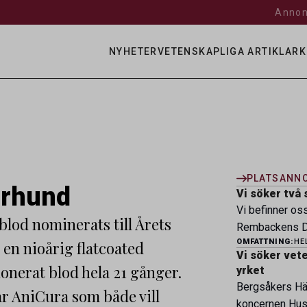
Annon
NYHETER
VETENSKAPLIGA ARTIKLAR
K
PLATSANN
arhund
Vi söker två 
Vi befinner os
lod nominerats till Årets
Rembackens Dj
OMFATTNING:
HE
 en nioårig flatcoated
ledande djursj
Vi söker veter
specialistver
donerat blod hela 21 gånger.
yrket
legitimerade v
Bergsåkers Häs
år AniCura som både vill
specialistkom
koncernen Husa