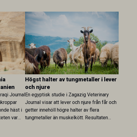
ia
Högst halter av tungmetaller i lever
danien
och njure
Iraqi Journal
En egyptisk studie i Zagazig Veterinary
ikroppar
Journal visar att lever och njure från får och
onde häst i
getter innehöll högre halter av flera
teten var
tungmetaller än muskelkött. Resultaten
skt kopplad
understryker betydelsen av riktad
sultaten
provtagning och laboratorieanalys i