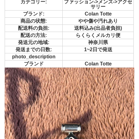
カテゴリー:
ファッション->メンズ->アクセ
サリー
ブランド:
Colan Totte
商品の状態:
やや傷や汚れあり
配送料の負担:
送料込み(出品者負担)
配送の方法:
らくらくメルカリ便
発送元の地域:
神奈川県
発送までの日数:
1~2日で発送
photo_description
ブランド
Colan Totte