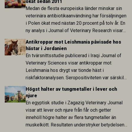
ökat sedan 2011
arbete.
Medan de flesta europeiska länder minskar sin
veterinära antibiotikaanvändning har försäljningen
i Polen ökat med nästan 20 procent på tolv år. En
ny analys i Journal of Veterinary Research visar
att skillnaden mot lågförbrukarländer som
Antikroppar mot Leishmania påvisade hos
Sverige är fortsatt stor.
hästar i Jordanien
En tvärsnittsstudie publicerad i Iraqi Journal of
Veterinary Sciences visar antikroppar mot
Leishmania hos drygt var tionde häst i
riskfaktoranalysen. Seropositiviteten var särskilt
hög i Zarqa och statistiskt kopplad till bland
Högst halter av tungmetaller i lever och
annat stallhållning. Resultaten visar att hästarna
njure
har exponerats för parasiten – men inte att de
En egyptisk studie i Zagazig Veterinary Journal
fungerar som reservoarer eller bidrar till
visar att lever och njure från får och getter
smittspridning.
innehöll högre halter av flera tungmetaller än
muskelkött. Resultaten understryker betydelsen