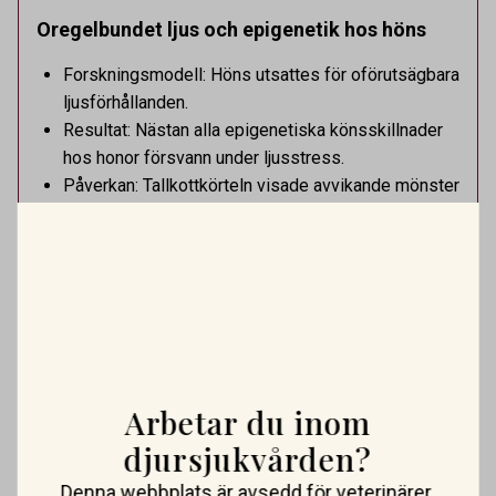
Oregelbundet ljus och epigenetik hos höns
Forskningsmodell: Höns utsattes för oförutsägbara
ljusförhållanden.
Resultat: Nästan alla epigenetiska könsskillnader
hos honor försvann under ljusstress.
Påverkan: Tallkottkörteln visade avvikande mönster
i DNA-metylering, särskilt på Z-kromosomen.
Relevans: Miljöstyrning med ljus kan ha djupare
effekter än man tidigare anat.
PLATSANNONSER
Vi söker två specialistveterinärer!
Vi befinner oss i en mycket spännande fas. Rembackens
Arbetar du inom
Djursjukhus – Uppsalas ledande djursjukhus – expanderar
djursjukvården?
OMFATTNING:
HELTID
PLATS:
UPPSALA
nu sin specialistverksamhet och söker legitimerade
Vi söker veterinär – erfaren eller ny i yrket
veterinärer med specialistkompetens som vill vara med
Denna webbplats är avsedd för veterinärer.