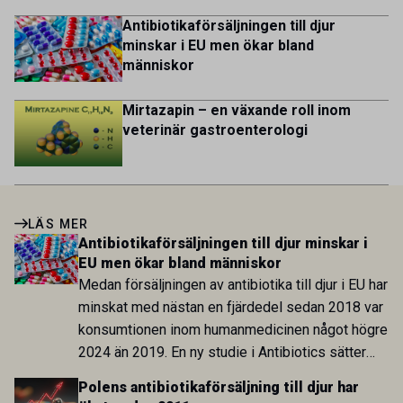
Antibiotikaförsäljningen till djur
minskar i EU men ökar bland
människor
Mirtazapin – en växande roll inom
veterinär gastroenterologi
LÄS MER
Antibiotikaförsäljningen till djur minskar i
EU men ökar bland människor
Medan försäljningen av antibiotika till djur i EU har
minskat med nästan en fjärdedel sedan 2018 var
konsumtionen inom humanmedicinen något högre
2024 än 2019. En ny studie i Antibiotics sätter
utvecklingen inom de båda sektorerna sida vid
Polens antibiotikaförsäljning till djur har
sida och pekar på en obalans i EU:s One Health-