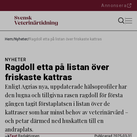
Annonsera
Hem
/
Nyheter
/
Ragdoll etta på listan över friskaste kattras
NYHETER
Ragdoll etta på listan över
friskaste kattras
Enligt Agrias nya, uppdaterade hälsoprofiler har
den lugna och tillgivna rasen ragdoll för första
gången tagit förstaplatsen i listan över de
kattraser som har minst behov av veterinärvård –
och petar därmed ned huskatten till en
andraplats.
Text
Redaktionen
Publicerad 2025-03-31