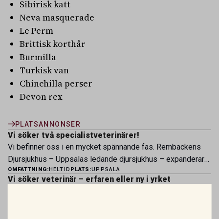
Sibirisk katt
Neva masquerade
Le Perm
Brittisk korthår
Burmilla
Turkisk van
Chinchilla perser
Devon rex
PLATSANNONSER
Vi söker två specialistveterinärer!
Vi befinner oss i en mycket spännande fas. Rembackens
Djursjukhus – Uppsalas ledande djursjukhus – expanderar
OMFATTNING:
HELTID
PLATS:
UPPSALA
nu sin specialistverksamhet och söker legitimerade
Vi söker veterinär – erfaren eller ny i yrket
veterinärer med specialistkompetens som vill vara med
Bergsåkers Hästklinik är en del av koncernen Husaby
och forma vårt nästa kapitel. Hos oss möter du ett
Hästklinik. Vid våra övriga verksamheter i Husaby, Skara
engagerat team, moderna faciliteter och verkliga
OMFATTNING:
HELTID
PLATS:
SUNDSVALL
och Bjertorp jobbar idag ett 60-tal medarbetare. Om kliniken