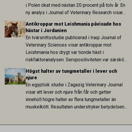
i Polen ökat med nästan 20 procent på tolv år. En
ny analys i Journal of Veterinary Research visar
att skillnaden mot lågförbrukarländer som
Antikroppar mot Leishmania påvisade hos
Sverige är fortsatt stor.
hästar i Jordanien
En tvärsnittsstudie publicerad i Iraqi Journal of
Veterinary Sciences visar antikroppar mot
Leishmania hos drygt var tionde häst i
riskfaktoranalysen. Seropositiviteten var särskilt
hög i Zarqa och statistiskt kopplad till bland
Högst halter av tungmetaller i lever och
annat stallhållning. Resultaten visar att hästarna
njure
har exponerats för parasiten – men inte att de
En egyptisk studie i Zagazig Veterinary Journal
fungerar som reservoarer eller bidrar till
visar att lever och njure från får och getter
smittspridning.
innehöll högre halter av flera tungmetaller än
muskelkött. Resultaten understryker betydelsen
av riktad provtagning och laboratorieanalys i
kontrollen av kemiska föroreningar i livsmedel.