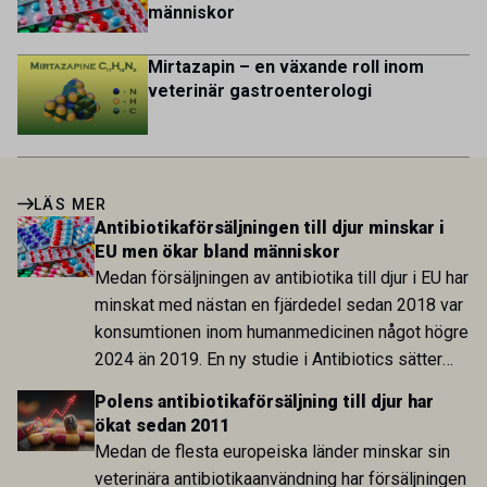
människor
Mirtazapin – en växande roll inom
veterinär gastroenterologi
LÄS MER
Antibiotikaförsäljningen till djur minskar i
EU men ökar bland människor
Medan försäljningen av antibiotika till djur i EU har
minskat med nästan en fjärdedel sedan 2018 var
konsumtionen inom humanmedicinen något högre
2024 än 2019. En ny studie i Antibiotics sätter
utvecklingen inom de båda sektorerna sida vid
Polens antibiotikaförsäljning till djur har
sida och pekar på en obalans i EU:s One Health-
ökat sedan 2011
arbete.
Medan de flesta europeiska länder minskar sin
veterinära antibiotikaanvändning har försäljningen