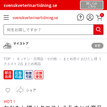
詳しくは
svenskveterinartidning.se
こちら
0
svenskveterinartidning.se
マイストア
変更
TOP
キッチン・日用品・その他
まとめ売り
おひたし様 リ
クエスト 2点 まとめ商品
シェア
HOT !