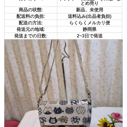
とめ売り
商品の状態:
新品、未使用
配送料の負担:
送料込み(出品者負担)
配送の方法:
らくらくメルカリ便
発送元の地域:
静岡県
発送までの日数:
2~3日で発送