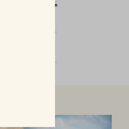
Antibiotikaförsäljningen
till djur minskar i EU
men ökar bland
människor
Mirtazapin – en
växande roll inom
veterinär
gastroenterologi