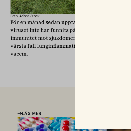
Foto: Adobe Stock
För en månad sedan upptäcktes RS-viruset hos j
viruset inte har funnits på många år i Jämtland 
immunitet mot sjukdomen. Symtomen kan variera 
värsta fall lunginflammation. Men smittan går at
vaccin.
LÄS MER