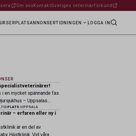
sera
Om oss
Kontakt
Sveriges veterinärförbund
URSER
PLATSANNONSER
TIDNINGEN
LOGGA IN
ONSER
specialistveterinärer!
s i en mycket spännande fas.
ursjukhus – Uppsalas
LTID
PLATS:
UPPSALA
ukhus – expanderar nu sin
inär – erfaren eller ny i
ksamhet och söker
eterinärer med
tklinik är en del av
petens som vill vara med
by Hästklinik. Vid våra