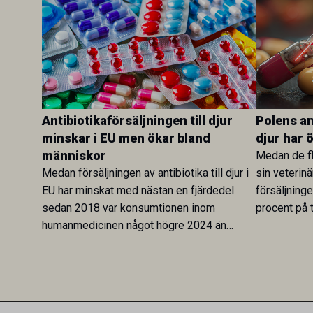
Antibiotikaförsäljningen till djur
Polens ant
minskar i EU men ökar bland
djur har 
människor
Medan de fl
Medan försäljningen av antibiotika till djur i
sin veterinä
EU har minskat med nästan en fjärdedel
försäljning
sedan 2018 var konsumtionen inom
procent på t
humanmedicinen något högre 2024 än
Veterinary 
2019. En ny studie i Antibiotics sätter
mot lågförb
utvecklingen inom de båda sektorerna sida
fortsatt stor
vid sida och pekar på en obalans i EU:s One
Health-arbete.