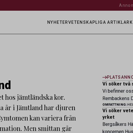
Annon
NYHETER
VETENSKAPLIGA ARTIKLAR
K
PLATSANN
and
Vi söker två 
Vi befinner os
t hos jämtländska kor.
Rembackens Dj
OMFATTNING:
HE
a år i Jämtland har djuren
ledande djursj
Vi söker veter
specialistver
Symtomen kan variera från
yrket
legitimerade v
Bergsåkers Häs
lammation. Men smittan går
specialistkom
koncernen Husa