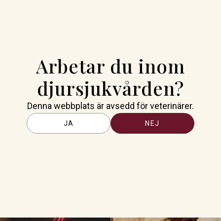
ämtländska kor. Eftersom
har djuren därför ingen
Arbetar du inom
från mycket lindriga till i
t stoppa och det finns även
djursjukvården?
Denna webbplats är avsedd för veterinärer.
JA
NEJ