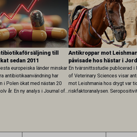
ibiotikaförsäljning till
Antikroppar mot Leishman
ökat sedan 2011
påvisade hos hästar i Jor
esta europeiska länder minskar
En tvärsnittsstudie publicerad i 
ra antibiotikaanvändning har
of Veterinary Sciences visar ant
en i Polen ökat med nästan 20
mot Leishmania hos drygt var ti
olv år. En ny analys i Journal of
riskfaktoranalysen. Seropositivi
Research visar att skillnaden
särskilt hög i Zarqa och statisti
rukarländer som Sverige är
till bland annat stallhållning. Re
.
visar att hästarna har exponerats
parasiten – men inte att de fun
reservoarer eller bidrar till smit