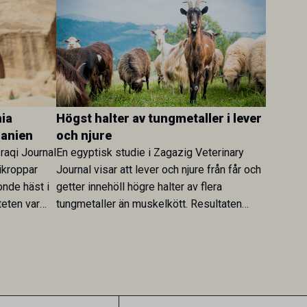
ia
Högst halter av tungmetaller i lever
danien
och njure
Iraqi Journal
En egyptisk studie i Zagazig Veterinary
ikroppar
Journal visar att lever och njure från får och
onde häst i
getter innehöll högre halter av flera
teten var
tungmetaller än muskelkött. Resultaten
skt kopplad
understryker betydelsen av riktad
sultaten
provtagning och laboratorieanalys i
 för
kontrollen av kemiska föroreningar i
gerar som
livsmedel.
tspridning.