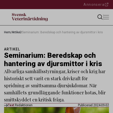
Annonsera
Hem
/
Artikel
/
Seminarium: Beredskap och hantering av djursmittor i kris
ARTIKEL
Seminarium: Beredskap och
hantering av djursmittor i kris
Allvarliga samhällsstyrningar, kriser och krig har
historiskt sett varit en stark drivkraft för
spridning av smittsamma djursjukdomar. När
samhällets grundläggande funktioner hotas, blir
smittskyddet en kritisk fråga.
Text
Redaktionen
Publicerad 2024-09-02