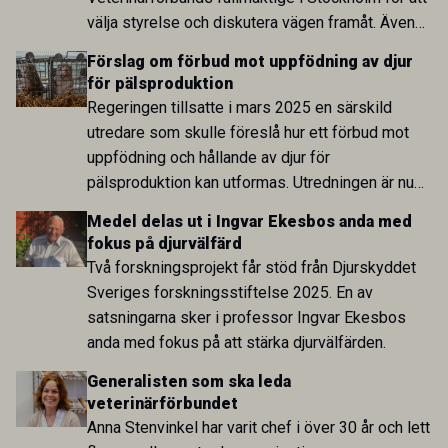
välja styrelse och diskutera vägen framåt. Även
om synen på förbundets utveckling skiljde sig åt
Förslag om förbud mot uppfödning av djur
var många överens om att arbetet med
för pälsproduktion
förtroende, delaktighet och transparens måste
Regeringen tillsatte i mars 2025 en särskild
fortsätta.
utredare som skulle föreslå hur ett förbud mot
uppfödning och hållande av djur för
pälsproduktion kan utformas. Utredningen är nu
överlämnad och föreslår att ett förbud införs mot
Medel delas ut i Ingvar Ekesbos anda med
att föda upp eller hålla djur i huvudsakligt syfte
fokus på djurvälfärd
att djuren eller deras avkomma ska avlivas för
Två forskningsprojekt får stöd från Djurskyddet
produktion av päls eller skinn. Förbudet föreslås
Sveriges forskningsstiftelse 2025. En av
gälla generellt och omfatta samtliga djurslag.
satsningarna sker i professor Ingvar Ekesbos
anda med fokus på att stärka djurvälfärden.
Generalisten som ska leda
veterinärförbundet
Anna Stenvinkel har varit chef i över 30 år och lett