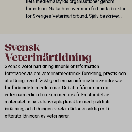
flera medlemsstyrda organisationer genom
förändring. Nu tar hon över som förbundsdirektör
för Sveriges Veterinärförbund. Själv beskriver
hon sitt uppdrag som att skapa tydlighet och
riktning för en profession med avgörande
betydelse för både djur och samhälle.
Svensk Veterinärtidning innehåller information
företrädesvis om veterinärmedicinsk forskning, praktik och
utbildning, samt facklig och annan information av intresse
för förbundets medlemmar. Debatt i frågor som rör
veterinärmedicin förekommer också. En stor del av
materialet är av vetenskaplig karaktär med praktisk
inriktning, och tidningen spelar därför en viktig roll i
efterutbildningen av veterinärer.