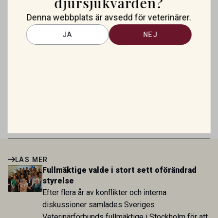
djursjukvården?
Nytt godkänt läkemedel mot allergisk
Denna webbplats är avsedd för veterinärer.
dermatit hos hund
JA
NEJ
Antibiotikaförsäljningen till djur
minskar i EU men ökar bland
människor
Mirtazapin – en växande roll inom
veterinär gastroenterologi
LÄS MER
Fullmäktige valde i stort sett oförändrad
styrelse
Efter flera år av konflikter och interna
diskussioner samlades Sveriges
Veterinärförbunds fullmäktige i Stockholm för att