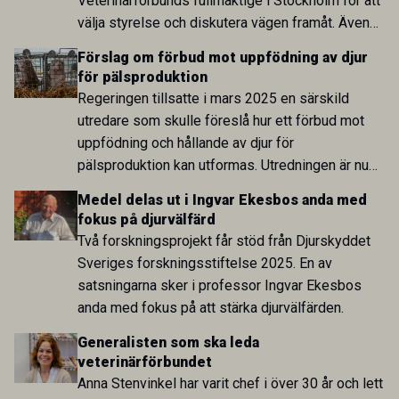
Veterinärförbunds fullmäktige i Stockholm för att
välja styrelse och diskutera vägen framåt. Även
om synen på förbundets utveckling skiljde sig åt
Förslag om förbud mot uppfödning av djur
var många överens om att arbetet med
för pälsproduktion
förtroende, delaktighet och transparens måste
Regeringen tillsatte i mars 2025 en särskild
fortsätta.
utredare som skulle föreslå hur ett förbud mot
uppfödning och hållande av djur för
pälsproduktion kan utformas. Utredningen är nu
överlämnad och föreslår att ett förbud införs mot
Medel delas ut i Ingvar Ekesbos anda med
att föda upp eller hålla djur i huvudsakligt syfte
fokus på djurvälfärd
att djuren eller deras avkomma ska avlivas för
Två forskningsprojekt får stöd från Djurskyddet
produktion av päls eller skinn. Förbudet föreslås
Sveriges forskningsstiftelse 2025. En av
gälla generellt och omfatta samtliga djurslag.
satsningarna sker i professor Ingvar Ekesbos
anda med fokus på att stärka djurvälfärden.
Generalisten som ska leda
veterinärförbundet
Anna Stenvinkel har varit chef i över 30 år och lett