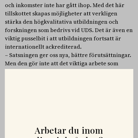
och inkomster inte har gått ihop. Med det här
tillskottet skapas möjligheter att verkligen
stärka den högkvalitativa utbildningen och
forskningen som bedrivs vid UDS. Det är även en
viktig pusselbit i att utbildningen fortsatt är
internationellt ackrediterad.
– Satsningen ger oss nya, bättre förutsättningar.
Men den gör inte att det viktiga arbete som
bedrivs kring att effektivisera verksamheten kan
avstanna. Vi behöver exempelvis fortsatt
förbättra patientflödena i förhållande till
utbildningens och forskningens behov, säger
Maria Knutson Wedel.
PLATSANNONSER
Arbetar du inom
Vi söker två specialistveterinärer!
Vi befinner oss i en mycket spännande fas. Rembackens