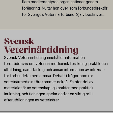
flera medlemsstyrda organisationer genom
förändring. Nu tar hon över som förbundsdirektör
för Sveriges Veterinärförbund. Själv beskriver
hon sitt uppdrag som att skapa tydlighet och
riktning för en profession med avgörande
betydelse för både djur och samhälle.
Svensk Veterinärtidning innehåller information
företrädesvis om veterinärmedicinsk forskning, praktik och
utbildning, samt facklig och annan information av intresse
för förbundets medlemmar. Debatt i frågor som rör
veterinärmedicin förekommer också. En stor del av
materialet är av vetenskaplig karaktär med praktisk
inriktning, och tidningen spelar därför en viktig roll i
efterutbildningen av veterinärer.