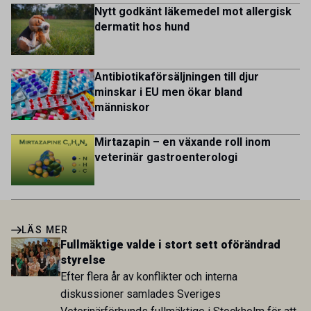
Nytt godkänt läkemedel mot allergisk
dermatit hos hund
Antibiotikaförsäljningen till djur
minskar i EU men ökar bland
människor
Mirtazapin – en växande roll inom
veterinär gastroenterologi
LÄS MER
Fullmäktige valde i stort sett oförändrad
styrelse
Efter flera år av konflikter och interna
diskussioner samlades Sveriges