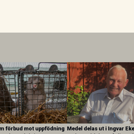
om förbud mot uppfödning
Medel delas ut i Ingvar Ek