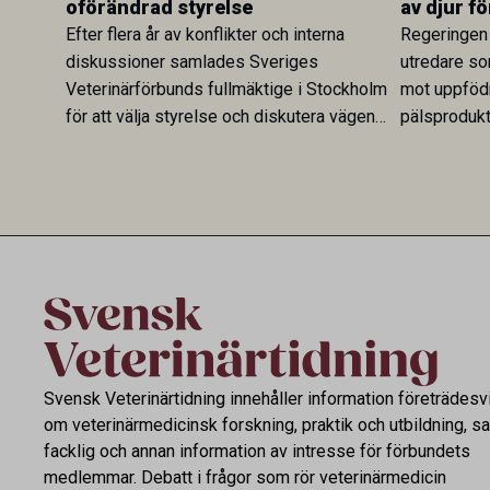
oförändrad styrelse
av djur f
Efter flera år av konflikter och interna
Regeringen 
diskussioner samlades Sveriges
utredare so
Veterinärförbunds fullmäktige i Stockholm
mot uppfödn
för att välja styrelse och diskutera vägen
pälsprodukt
framåt. Även om synen på förbundets
är nu överl
utveckling skiljde sig åt var många överens
införs mot a
om att arbetet med förtroende, delaktighet
huvudsakligt
och transparens måste fortsätta.
avkomma ska
eller skinn.
generellt o
Svensk Veterinärtidning innehåller information företrädesv
om veterinärmedicinsk forskning, praktik och utbildning, s
facklig och annan information av intresse för förbundets
medlemmar. Debatt i frågor som rör veterinärmedicin