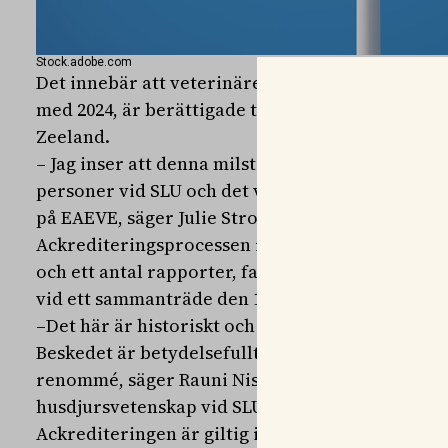
Stock.adobe.com
Det innebär att veterinärer som är utbildade h
med 2024, är berättigade till legitimation för at
Zeeland.
– Jag inser att denna milstolpe har uppnåtts ge
personer vid SLU och det vänskapliga samarbete
på EAEVE, säger Julie Strous, Executive Directo
Ackrediteringsprocessen inleddes för ett år sed
och ett antal rapporter, fattade AVBC:s styrelse
vid ett sammanträde den 18 juli.
–Det här är historiskt och jag vill rikta en stor e
Beskedet är betydelsefullt för vår verksamhet o
renommé, säger Rauni Niskanen, dekan på fakul
husdjursvetenskap vid SLU.
Ackrediteringen är giltig i sju år, därefter komm