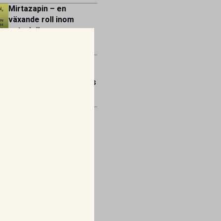
Mirtazapin – en
växande roll inom
veterinär
gastroenterologi
Kan “snälla bakterier”
bli ett nytt vapen mot
återkommande otit hos
hund?