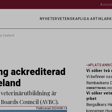
Annon
NYHETER
VETENSKAPLIGA ARTIKLAR
K
Nya Zeeland
PLATSANN
ng ackrediterad
Vi söker två 
Vi befinner os
eland
Rembackens Dj
OMFATTNING:
HE
ledande djursj
s veterinärutbildning är
Vi söker veter
specialistver
yrket
y Boards Council (AVBC).
legitimerade v
Bergsåkers Häs
specialistkom
Publicerad 2024-08-14
koncernen Husa