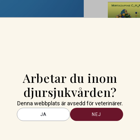
os SLU, med examen från och
t arbeta i Australien och Nya
nom en samlad insats från många
t med våra kollegor
r på AVBC.
Arbetar du inom
an och efter utvärderingsbesök
 beslut om att ackreditera SLU
djursjukvården?
loge till alla som har bidragit!
Denna webbplats är avsedd för veterinärer.
ch vårt internationella
JA
NEJ
teten för veterinärmedicin och
er en ny utvärdering att