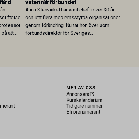
färd
veterinärförbundet
rån
Anna Stenvinkel har varit chef i över 30 år
sstiftelse
och lett flera medlemsstyrda organisationer
 professor
genom förändring. Nu tar hon över som
på att
förbundsdirektör för Sveriges
Veterinärförbund. Själv beskriver hon sitt
uppdrag som att skapa tydlighet och
riktning för en profession med avgörande
betydelse för både djur och samhälle.
MER AV OSS
Annonsera
Kurskalendarium
umerant
Tidigare nummer
Bli prenumerant