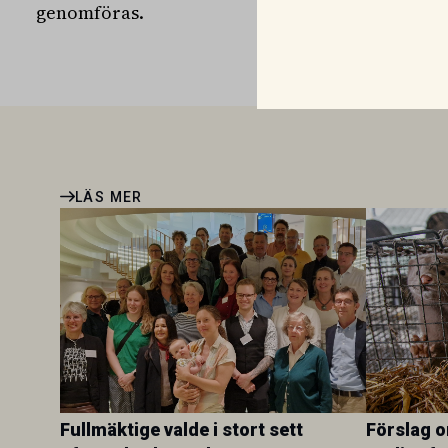
genomföras.
LÄS MER
Fullmäktige valde i stort sett
Förslag 