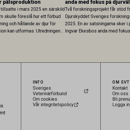
ör pälsproduktion
anda med fokus på djurväl
tillsatte i mars 2025 en särskild
Två forskningsprojekt får stöd f
m skulle föreslå hur ett förbud
Djurskyddet Sveriges forskning
ing och hållande av djur för
2025. En av satsningarna sker i
ion kan utformas. Utredningen
Ingvar Ekesbos anda med fokus 
ämnad och föreslår att ett förbud
stärka djurvälfärden.
tt föda upp eller hålla djur i
 syfte att djuren eller deras
 avlivas för produktion av päls
 Förbudet föreslås gälla
ch omfatta samtliga djurslag.
INFO
OM SVT
Sveriges
Kontakt
Veterinärförbund
Om oss
Om cookies
Bli pren
Vår integritetspolicy
Logga in
is
amt