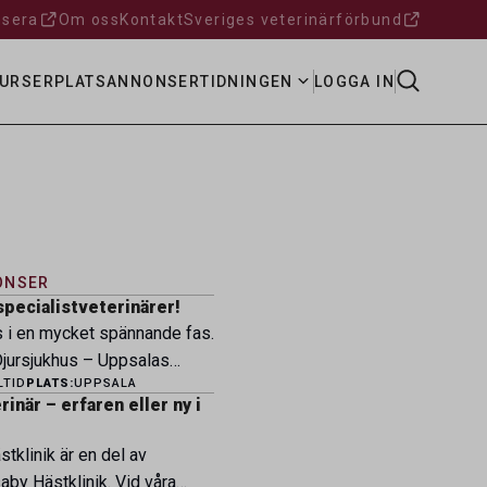
sera
Om oss
Kontakt
Sveriges veterinärförbund
URSER
PLATSANNONSER
TIDNINGEN
LOGGA IN
ONSER
specialistveterinärer!
s i en mycket spännande fas.
ursjukhus – Uppsalas
LTID
PLATS:
UPPSALA
ukhus – expanderar nu sin
inär – erfaren eller ny i
ksamhet och söker
eterinärer med
tklinik är en del av
petens som vill vara med
by Hästklinik. Vid våra