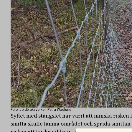
Foto: Jordbruksverket, Petra Wadlund
Syftet med stängslet har varit att minska risken 
smitta skulle lämna området och sprida smittan
risken att friska vildsvin tog sig in i det smitta