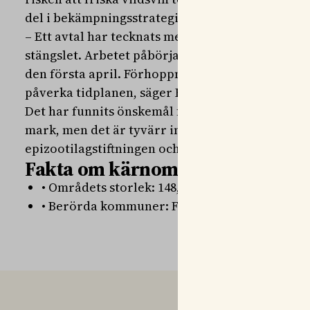
del i bekämpningsstrategin och har varit en eff
– Ett avtal har tecknats med en entreprenör s
stängslet. Arbetet påbörjas under december mån
den första april. Förhoppningsvis tidigare än s
påverka tidplanen, säger Erik Pettersson, på Jo
Det har funnits önskemål från markägare om att 
mark, men det är tyvärr inte möjligt eftersom st
epizootilagstiftningen och det stödet finns inte 
Fakta om kärnområdet som stäng
• Områdets storlek: 148,33 km²
• Berörda kommuner: Fagersta kommun, No