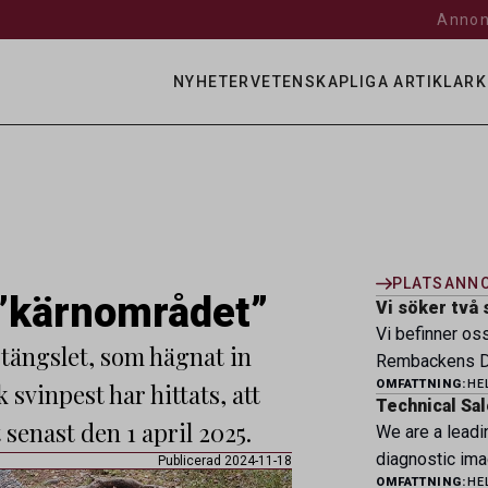
Annon
NYHETER
VETENSKAPLIGA ARTIKLAR
K
PLATSANN
 ”kärnområdet”
Vi söker två 
Vi befinner os
ängslet, som hägnat in
Rembackens Dj
OMFATTNING:
HE
svinpest har hittats, att
ledande djursj
Technical Sal
specialistver
 senast den 1 april 2025.
We are a leadi
legitimerade v
diagnostic ima
Publicerad 2024-11-18
specialistkom
OMFATTNING:
HE
veterinary pro