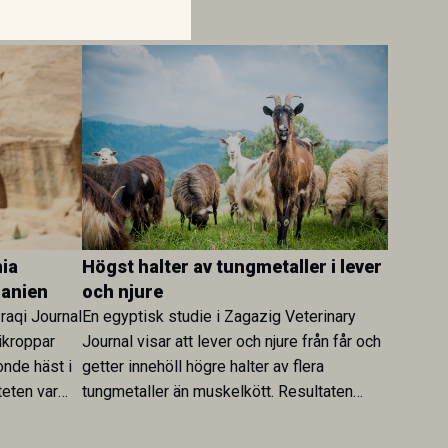
ia
Högst halter av tungmetaller i lever
danien
och njure
Iraqi Journal
En egyptisk studie i Zagazig Veterinary
ikroppar
Journal visar att lever och njure från får och
onde häst i
getter innehöll högre halter av flera
teten var
tungmetaller än muskelkött. Resultaten
skt kopplad
understryker betydelsen av riktad
sultaten
provtagning och laboratorieanalys i