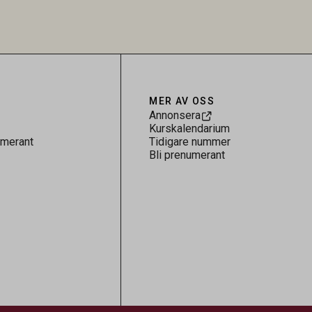
 för
kontrollen av kemiska föroreningar i
gerar som
livsmedel.
tspridning.
MER AV OSS
Annonsera
Kurskalendarium
umerant
Tidigare nummer
Bli prenumerant