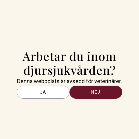
ektiv smittskyddsåtgärd.
om kommer att montera ned
ad och ska vara klart senast
å, men väderlek och annat kan
rdbruksverket.
få ha kvar stängslet på sin
Arbetar du inom
ängslet sattes upp med stöd av
djursjukvården?
längre kvar.
slades in
Denna webbplats är avsedd för veterinärer.
rbergs kommun
JA
NEJ