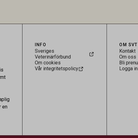
.
visar att hästarna har exponerats
parasiten – men inte att de fun
reservoarer eller bidrar till smit
INFO
OM SVT
Sveriges
Kontakt
Veterinärförbund
Om oss
Om cookies
Bli pren
Vår integritetspolicy
Logga in
is
amt
aplig
r en