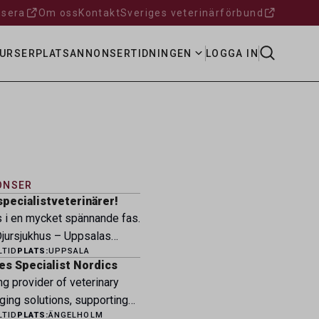
sera
Om oss
Kontakt
Sveriges veterinärförbund
URSER
PLATSANNONSER
TIDNINGEN
LOGGA IN
ONSER
specialistveterinärer!
s i en mycket spännande fas.
ursjukhus – Uppsalas
LTID
PLATS:
UPPSALA
ukhus – expanderar nu sin
es Specialist Nordics
ksamhet och söker
ng provider of veterinary
eterinärer med
ging solutions, supporting
petens som vill vara med
LTID
PLATS:
ÄNGELHOLM
fessionals across the Nordic