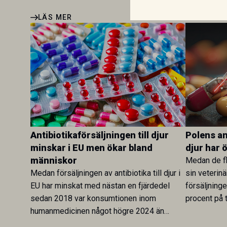
LÄS MER
Antibiotikaförsäljningen till djur
Polens ant
minskar i EU men ökar bland
djur har 
människor
Medan de fl
Medan försäljningen av antibiotika till djur i
sin veterinä
EU har minskat med nästan en fjärdedel
försäljning
sedan 2018 var konsumtionen inom
procent på t
humanmedicinen något högre 2024 än
Veterinary 
2019. En ny studie i Antibiotics sätter
mot lågförb