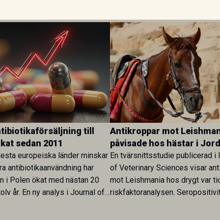
ibiotikaförsäljning till
Antikroppar mot Leishman
ökat sedan 2011
påvisade hos hästar i Jor
esta europeiska länder minskar
En tvärsnittsstudie publicerad i 
ra antibiotikaanvändning har
of Veterinary Sciences visar ant
en i Polen ökat med nästan 20
mot Leishmania hos drygt var ti
olv år. En ny analys i Journal of
riskfaktoranalysen. Seropositivi
Research visar att skillnaden
särskilt hög i Zarqa och statisti
rukarländer som Sverige är
till bland annat stallhållning. Re