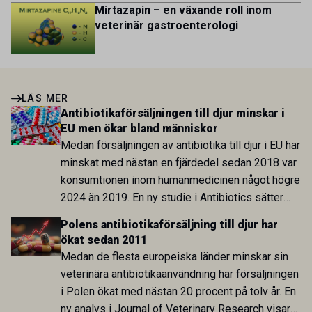
Mirtazapin – en växande roll inom
veterinär gastroenterologi
LÄS MER
Antibiotikaförsäljningen till djur minskar i
EU men ökar bland människor
Medan försäljningen av antibiotika till djur i EU har
minskat med nästan en fjärdedel sedan 2018 var
konsumtionen inom humanmedicinen något högre
2024 än 2019. En ny studie i Antibiotics sätter
utvecklingen inom de båda sektorerna sida vid
Polens antibiotikaförsäljning till djur har
sida och pekar på en obalans i EU:s One Health-
ökat sedan 2011
arbete.
Medan de flesta europeiska länder minskar sin
veterinära antibiotikaanvändning har försäljningen
i Polen ökat med nästan 20 procent på tolv år. En
ny analys i Journal of Veterinary Research visar