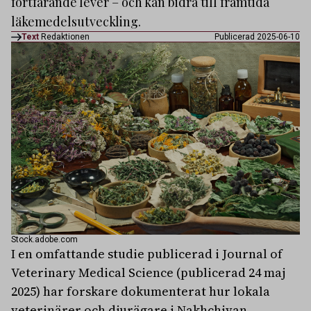
fortfarande lever – och kan bidra till framtida
läkemedelsutveckling.
Text
Redaktionen
Publicerad 2025-06-10
Stock.adobe.com
I en omfattande studie publicerad i Journal of
Veterinary Medical Science (publicerad 24 maj
2025) har forskare dokumenterat hur lokala
veterinärer och djurägare i Nakhchivan