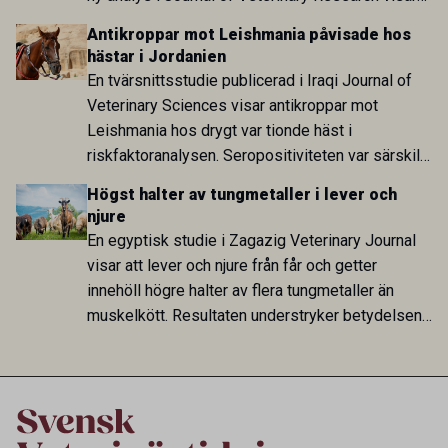
att skillnaden mot lågförbrukarländer som
Antikroppar mot Leishmania påvisade hos
Sverige är fortsatt stor.
hästar i Jordanien
En tvärsnittsstudie publicerad i Iraqi Journal of
Veterinary Sciences visar antikroppar mot
Leishmania hos drygt var tionde häst i
riskfaktoranalysen. Seropositiviteten var särskilt
hög i Zarqa och statistiskt kopplad till bland
Högst halter av tungmetaller i lever och
annat stallhållning. Resultaten visar att hästarna
njure
har exponerats för parasiten – men inte att de
En egyptisk studie i Zagazig Veterinary Journal
fungerar som reservoarer eller bidrar till
visar att lever och njure från får och getter
smittspridning.
innehöll högre halter av flera tungmetaller än
muskelkött. Resultaten understryker betydelsen
av riktad provtagning och laboratorieanalys i
kontrollen av kemiska föroreningar i livsmedel.