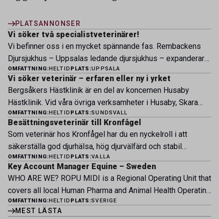
PLATSANNONSER
Vi söker två specialistveterinärer!
Vi befinner oss i en mycket spännande fas. Rembackens
Djursjukhus – Uppsalas ledande djursjukhus – expanderar
OMFATTNING:
HELTID
PLATS:
UPPSALA
nu sin specialistverksamhet och söker legitimerade
Vi söker veterinär – erfaren eller ny i yrket
veterinärer med specialistkompetens som vill vara med
Bergsåkers Hästklinik är en del av koncernen Husaby
och forma vårt nästa kapitel. Hos oss möter du ett
Hästklinik. Vid våra övriga verksamheter i Husaby, Skara
engagerat team, moderna faciliteter och verkliga
OMFATTNING:
HELTID
PLATS:
SUNDSVALL
och Bjertorp jobbar idag ett 60-tal medarbetare. Om kliniken
möjligheter att bedriva avancerad djursjukvård. Vad vi
Besättningsveterinär till Kronfågel
Bergsåkers Hästklinik bedriver veterinärverksamhet i en
erbjuder Särskilt meriterande: […]
Som veterinär hos Kronfågel har du en nyckelroll i att
modern klinik vid Bergsåkers travbana, Sundsvall. Vi
säkerställa god djurhälsa, hög djurvälfärd och stabil
erbjuder ett mångfasetterat utbud av undersökningar och
OMFATTNING:
HELTID
PLATS:
VALLA
produktion genom hela värdekedjan. Du arbetar nära våra
behandlingar i välutrustade lokaler. Vi har cirka 7 500
Key Account Manager Equine – Sweden
kontrakterade uppfödare och tillsammans med kollegor
patienter […]
WHO ARE WE? ROPU MIDI is a Regional Operating Unit that
inom produktion, kläckeri, slakt och kvalitet. Rollen präglas
covers all local Human Pharma and Animal Health Operating
av proaktivt arbete, kunskapsdelning och kontinuerlig
OMFATTNING:
HELTID
PLATS:
SVERIGE
Units across Belgium, Denmark, Norway, Finland, Greece,
utveckling, där du bidrar till att stärka svensk
MEST LÄSTA
Portugal, Sweden, and The Netherlands. MIDI has a