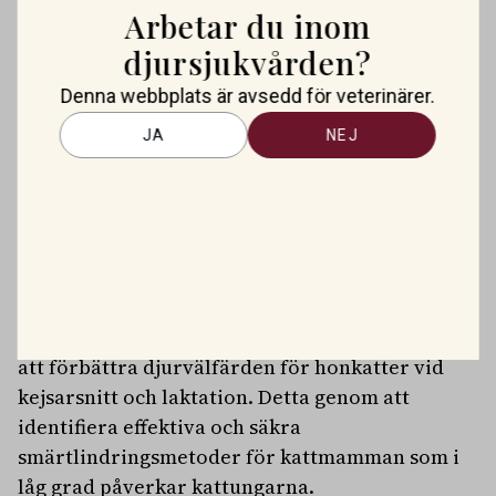
Sverige, leder ett treårigt projekt där hon
Arbetar du inom
studerar vilka bakterier som orsakar infektiös
djursjukvården?
ulcerativ keratit (hornhinnesår) hos hund, katt
Denna webbplats är avsedd för veterinärer.
och kanin i Sverige. Forskarna undersöker även
antibiotikaresistens hos bakterierna. Studien
JA
NEJ
har stor klinisk betydelse då den kan leda till
bättre behandlingsprotokoll och minska
riskerna för resistenta infektioner.
Smärtbehandling av honkatter vid kejsarsnitt
och laktation
Anneli Rydén, Sveriges lantbruksuniversitet,
Sverige, leder ett treårigt projekt som syftar till
att förbättra djurvälfärden för honkatter vid
kejsarsnitt och laktation. Detta genom att
identifiera effektiva och säkra
smärtlindringsmetoder för kattmamman som i
låg grad påverkar kattungarna.