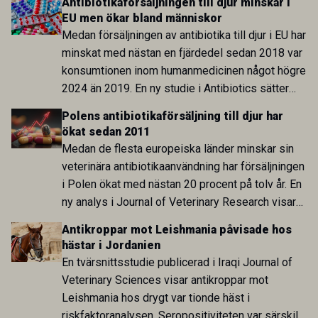
Antibiotikaförsäljningen till djur minskar i
EU men ökar bland människor
Medan försäljningen av antibiotika till djur i EU har
minskat med nästan en fjärdedel sedan 2018 var
konsumtionen inom humanmedicinen något högre
2024 än 2019. En ny studie i Antibiotics sätter
utvecklingen inom de båda sektorerna sida vid
Polens antibiotikaförsäljning till djur har
sida och pekar på en obalans i EU:s One Health-
ökat sedan 2011
arbete.
Medan de flesta europeiska länder minskar sin
veterinära antibiotikaanvändning har försäljningen
i Polen ökat med nästan 20 procent på tolv år. En
ny analys i Journal of Veterinary Research visar
att skillnaden mot lågförbrukarländer som
Antikroppar mot Leishmania påvisade hos
Sverige är fortsatt stor.
hästar i Jordanien
En tvärsnittsstudie publicerad i Iraqi Journal of
Veterinary Sciences visar antikroppar mot
Leishmania hos drygt var tionde häst i
riskfaktoranalysen. Seropositiviteten var särskilt