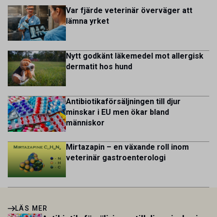
kycklingproduktion – […]
multicultural and diverse work environment. More than
Var fjärde veterinär överväger att
1.800 employees are striving to work together to improve
lämna yrket
lives for patients and […]
Nytt godkänt läkemedel mot allergisk
dermatit hos hund
Antibiotikaförsäljningen till djur
minskar i EU men ökar bland
människor
Mirtazapin – en växande roll inom
veterinär gastroenterologi
LÄS MER