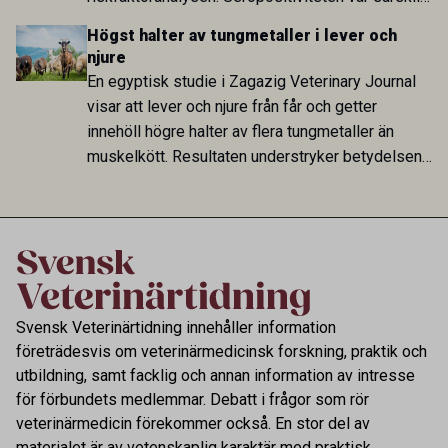
hög i Zarqa och statistiskt kopplad till bland
Högst halter av tungmetaller i lever och
annat stallhållning. Resultaten visar att hästarna
njure
har exponerats för parasiten – men inte att de
En egyptisk studie i Zagazig Veterinary Journal
fungerar som reservoarer eller bidrar till
visar att lever och njure från får och getter
smittspridning.
innehöll högre halter av flera tungmetaller än
muskelkött. Resultaten understryker betydelsen
av riktad provtagning och laboratorieanalys i
kontrollen av kemiska föroreningar i livsmedel.
Svensk Veterinärtidning innehåller information
företrädesvis om veterinärmedicinsk forskning, praktik och
utbildning, samt facklig och annan information av intresse
för förbundets medlemmar. Debatt i frågor som rör
veterinärmedicin förekommer också. En stor del av
materialet är av vetenskaplig karaktär med praktisk