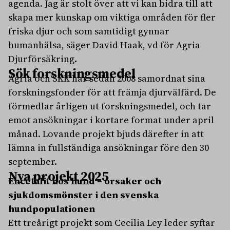
agenda. Jag är stolt över att vi kan bidra till att
skapa mer kunskap om viktiga områden för fler
friska djur och som samtidigt gynnar
humanhälsa, säger
David Haak, vd för Agria
Djurförsäkring
.
Sök forskningsmedel
Agria och SKK har sedan 2008 samordnat sina
forskningsfonder för att främja djurvälfärd. De
förmedlar årligen ut forskningsmedel, och tar
emot ansökningar i kortare format under april
månad. Lovande projekt bjuds därefter in att
lämna in fullständiga ansökningar före den 30
september.
Nya projekt 2025
Encefalit hos hund – orsaker och
sjukdomsmönster i den svenska
hundpopulationen
Ett treårigt projekt som Cecilia Ley leder syftar