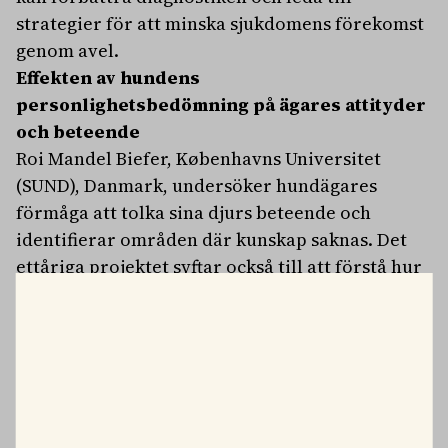
strategier för att minska sjukdomens förekomst
genom avel.
Effekten av hundens
personlighetsbedömning på ägares attityder
och beteende
Roi Mandel Biefer, Københavns Universitet
(SUND), Danmark, undersöker hundägares
förmåga att tolka sina djurs beteende och
identifierar områden där kunskap saknas. Det
ettåriga projektet syftar också till att förstå hur
ägarnas tolkningar påverkar deras
interaktioner med sina djur och beslut i
vardagen.
Infektion och antibiotikaresistens vid
hornhinnesår hos sällskapsdjur i Sverige
Anneli Rydén, Sveriges lantbruksuniversitet,