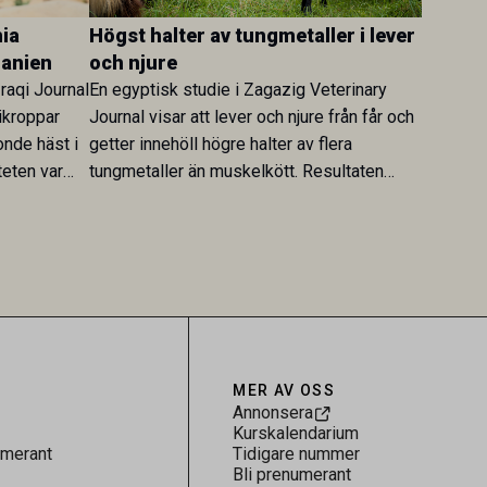
ia
Högst halter av tungmetaller i lever
danien
och njure
Iraqi Journal
En egyptisk studie i Zagazig Veterinary
ikroppar
Journal visar att lever och njure från får och
onde häst i
getter innehöll högre halter av flera
teten var
tungmetaller än muskelkött. Resultaten
skt kopplad
understryker betydelsen av riktad
sultaten
provtagning och laboratorieanalys i
 för
kontrollen av kemiska föroreningar i
gerar som
livsmedel.
tspridning.
MER AV OSS
Annonsera
Kurskalendarium
umerant
Tidigare nummer
Bli prenumerant