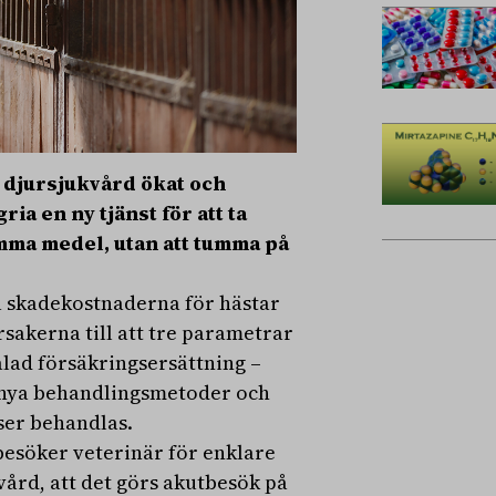
 djursjukvård ökat och
ia en ny tjänst för att ta
mma medel, utan att tumma på
a skadekostnaderna för hästar
sakerna till att tre parametrar
alad försäkringsersättning –
a nya behandlingsmetoder och
oser behandlas.
besöker veterinär för enklare
ård, att det görs akutbesök på