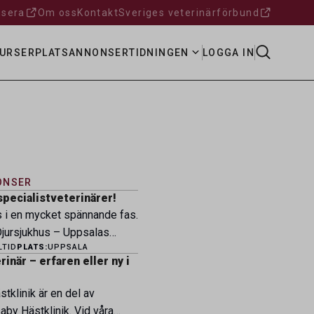
sera
Om oss
Kontakt
Sveriges veterinärförbund
URSER
PLATSANNONSER
TIDNINGEN
LOGGA IN
ONSER
specialistveterinärer!
s i en mycket spännande fas.
ursjukhus – Uppsalas
LTID
PLATS:
UPPSALA
ukhus – expanderar nu sin
inär – erfaren eller ny i
ksamhet och söker
eterinärer med
tklinik är en del av
petens som vill vara med
by Hästklinik. Vid våra