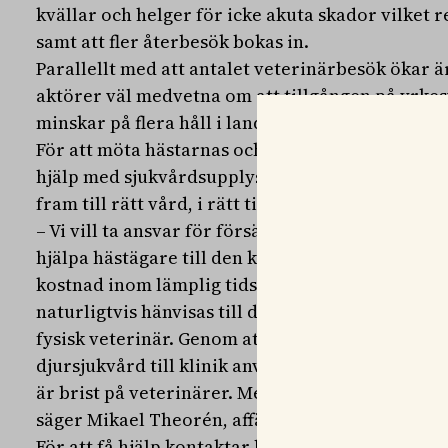
kvällar och helger för icke akuta skador vilket re
samt att fler återbesök bokas in.
Parallellt med att antalet veterinärbesök ökar 
aktörer väl medvetna om att tillgången på yrk
minskar på flera håll i landet.
För att möta hästarnas och hästägarnas behov in
hjälp med sjukvårdsupplysning och vårdkoordiner
fram till rätt vård, i rätt tid och på rätt nivå.
– Vi vill ta ansvar för försäkringskollektivets
hjälpa hästägare till den klinik som erbjuder rel
kostnad inom lämplig tidsram utifrån hästens be
naturligtvis hänvisas till den vård som krävs, me
fysisk veterinär. Genom att enbart hänvisa de hä
djursjukvård till klinik används resurserna på ett
är brist på veterinärer. Med en akut sjuk häst ska
säger Mikael Theorén, affärsområdeschef för hä
För att få hjälp kontaktar hästägaren Agria, som