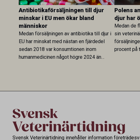
Antibiotikaförsäljningen till djur
Polens ant
minskar i EU men ökar bland
djur har 
människor
Medan de fl
Medan försäljningen av antibiotika till djur i
sin veterinä
EU har minskat med nästan en fjärdedel
försäljning
sedan 2018 var konsumtionen inom
procent på t
humanmedicinen något högre 2024 än
Veterinary 
2019. En ny studie i Antibiotics sätter
mot lågförb
utvecklingen inom de båda sektorerna sida
fortsatt stor
vid sida och pekar på en obalans i EU:s One
Health-arbete.
Svensk Veterinärtidning innehåller information företrädesv