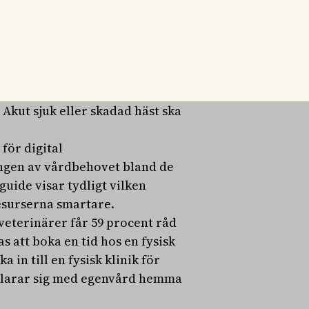
kötare eller erfaren
rdbehovet.
antingen att avvakta och se
alt möte med hästveterinär via
rd hemma i stallet eller
 Akut sjuk eller skadad häst ska
 för digital
ingen av vårdbehovet bland de
guide visar tydligt vilken
resurserna smartare.
veterinärer får 59 procent råd
att boka en tid hos en fysisk
 in till en fysisk klinik för
n klarar sig med egenvård hemma