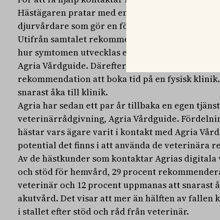
Hästägaren pratar med en legitimerad djursjuks
djurvårdare som gör en första bedömning av vå
Utifrån samtalet rekommenderas hästägaren att 
hur symtomen utvecklas eller att boka ett digit
Agria Vårdguide. Därefter får hästen antingen vå
rekommendation att boka tid på en fysisk klinik.
snarast åka till klinik.
Agria har sedan ett par år tillbaka en egen tjänst
veterinärrådgivning, Agria Vårdguide. Fördeln
hästar vars ägare varit i kontakt med Agria Vård
potential det finns i att använda de veterinära 
Av de hästkunder som kontaktar Agrias digitala 
och stöd för hemvård, 29 procent rekommenderas 
veterinär och 12 procent uppmanas att snarast åka
akutvård. Det visar att mer än hälften av falle
i stallet efter stöd och råd från veterinär.