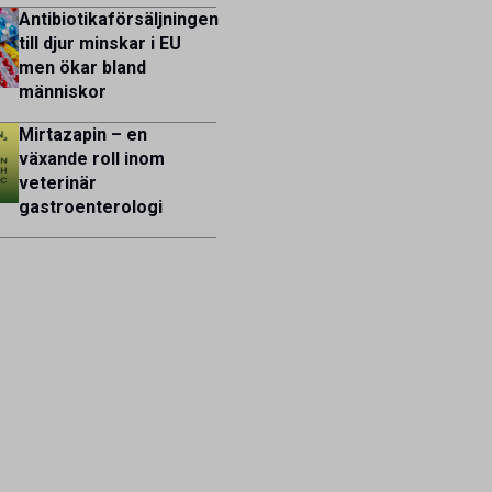
Antibiotikaförsäljningen
till djur minskar i EU
men ökar bland
människor
Mirtazapin – en
växande roll inom
veterinär
gastroenterologi