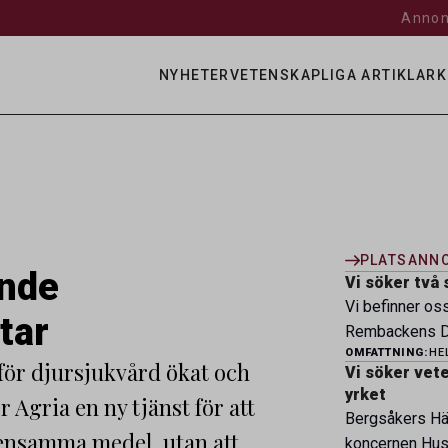
Annon
NYHETER
VETENSKAPLIGA ARTIKLAR
K
PLATSANN
ande
Vi söker två 
Vi befinner os
tar
Rembackens Dj
OMFATTNING:
HE
ledande djursj
för djursjukvård ökat och
Vi söker veter
specialistver
yrket
 Agria en ny tjänst för att
legitimerade v
Bergsåkers Häs
specialistkom
mensamma medel, utan att
koncernen Husa