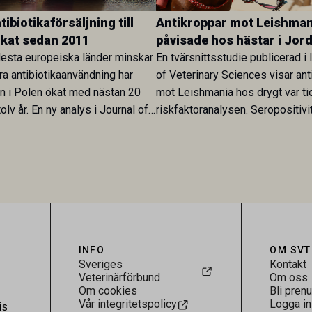
ibiotikaförsäljning till
Antikroppar mot Leishman
ökat sedan 2011
påvisade hos hästar i Jor
esta europeiska länder minskar
En tvärsnittsstudie publicerad i 
ra antibiotikaanvändning har
of Veterinary Sciences visar ant
en i Polen ökat med nästan 20
mot Leishmania hos drygt var ti
olv år. En ny analys i Journal of
riskfaktoranalysen. Seropositivi
Research visar att skillnaden
särskilt hög i Zarqa och statisti
rukarländer som Sverige är
till bland annat stallhållning. Re
.
visar att hästarna har exponerats
parasiten – men inte att de fun
reservoarer eller bidrar till smit
INFO
OM SVT
Sveriges
Kontakt
Veterinärförbund
Om oss
Om cookies
Bli pren
Vår integritetspolicy
Logga in
is