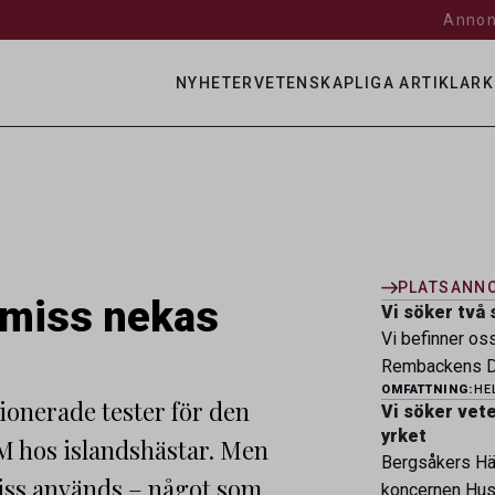
Annon
NYHETER
VETENSKAPLIGA ARTIKLAR
K
PLATSANN
emiss nekas
Vi söker två 
Vi befinner os
Rembackens Dj
OMFATTNING:
HE
ledande djursj
ionerade tester för den
Vi söker veter
specialistver
yrket
 hos islandshästar. Men
legitimerade v
Bergsåkers Häs
specialistkom
emiss används – något som
koncernen Husa