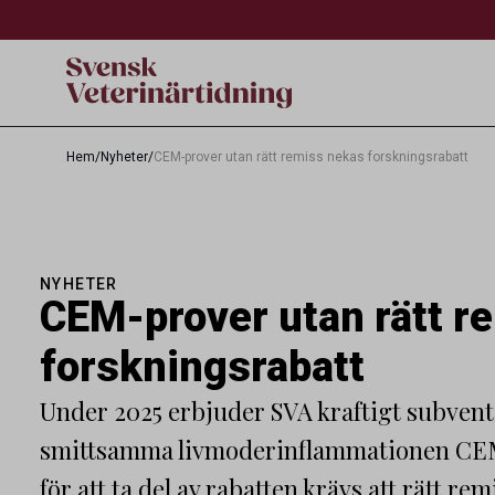
Hem
/
Nyheter
/
CEM-prover utan rätt remiss nekas forskningsrabatt
NYHETER
CEM-prover utan rätt r
forskningsrabatt
Under 2025 erbjuder SVA kraftigt subvent
smittsamma livmoderinflammationen CEM
för att ta del av rabatten krävs att rätt r