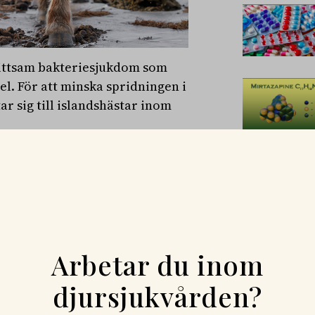
mittsam bakteriesjukdom som
l. För att minska spridningen i
ar sig till islandshästar inom
 Trots detta har vissa prover
ssen använts – vilket
reening Islandshäst 2025
iss blir det nästan tio gånger
 och forskare på SVA.
Arbetar du inom
 den och testas därefter vid två
ktion är en reell risk.
djursjukvården?
en av andra hästar. Vi har också
å det blir lätt att göra rätt,