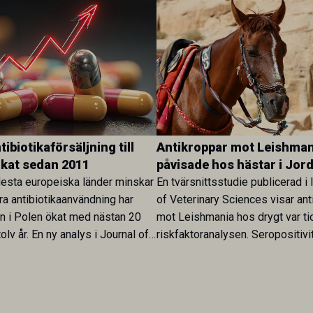
ibiotikaförsäljning till
Antikroppar mot Leishman
ökat sedan 2011
påvisade hos hästar i Jor
esta europeiska länder minskar
En tvärsnittsstudie publicerad i 
ra antibiotikaanvändning har
of Veterinary Sciences visar ant
en i Polen ökat med nästan 20
mot Leishmania hos drygt var ti
olv år. En ny analys i Journal of
riskfaktoranalysen. Seropositivi
Research visar att skillnaden
särskilt hög i Zarqa och statisti
rukarländer som Sverige är
till bland annat stallhållning. Re
.
visar att hästarna har exponerats
parasiten – men inte att de fun