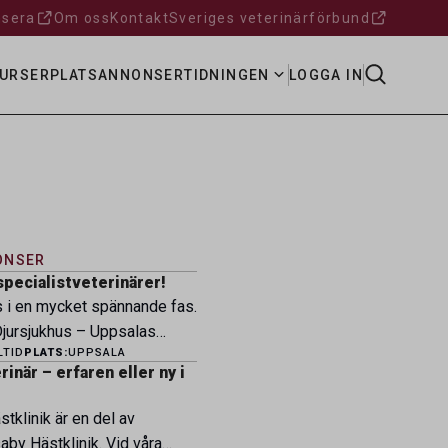
sera
Om oss
Kontakt
Sveriges veterinärförbund
URSER
PLATSANNONSER
TIDNINGEN
LOGGA IN
ONSER
specialistveterinärer!
s i en mycket spännande fas.
ursjukhus – Uppsalas
LTID
PLATS:
UPPSALA
ukhus – expanderar nu sin
inär – erfaren eller ny i
ksamhet och söker
eterinärer med
tklinik är en del av
petens som vill vara med
by Hästklinik. Vid våra