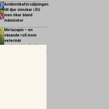
Antibiotikaförsäljningen
till djur minskar i EU
men ökar bland
människor
Mirtazapin – en
växande roll inom
veterinär
gastroenterologi