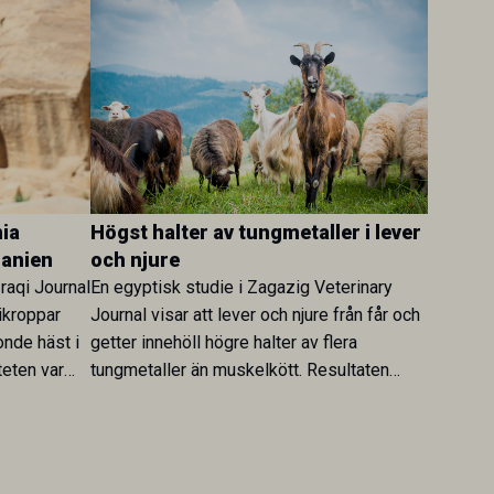
ia
Högst halter av tungmetaller i lever
danien
och njure
Iraqi Journal
En egyptisk studie i Zagazig Veterinary
ikroppar
Journal visar att lever och njure från får och
onde häst i
getter innehöll högre halter av flera
teten var
tungmetaller än muskelkött. Resultaten
skt kopplad
understryker betydelsen av riktad
sultaten
provtagning och laboratorieanalys i
 för
kontrollen av kemiska föroreningar i
gerar som
livsmedel.