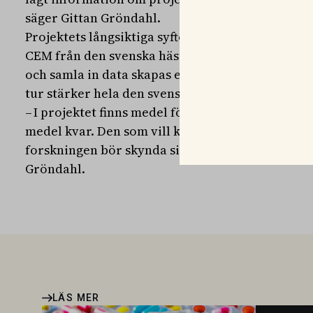
säger Gittan Gröndahl.
Projektets långsiktiga syfte är att övervaka, kon
CEM från den svenska hästpopulationen. Genom a
och samla in data skapas ett starkare underlag fö
tur stärker hela den svenska hästnäringen.
– I projektet finns medel för analys av 1 000 pro
medel kvar. Den som vill kunna testa för CEM till
forskningen bör skynda sig. Och använda rätt r
Gröndahl.
LÄS MER