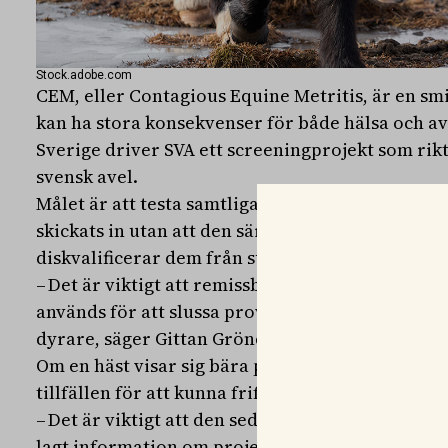
Stock.adobe.com
CEM, eller Contagious Equine Metritis, är en s
kan ha stora konsekvenser för både hälsa och ave
Sverige driver SVA ett screeningprojekt som rikt
svensk avel.
Målet är att testa samtliga avelsdjur under året.
skickats in utan att den särskilda forskningsremi
diskvalificerar dem från subventionen.
– Det är viktigt att remissblanketten för CEM Sc
används för att slussa proverna rätt. Med fel rem
dyrare, säger Gittan Gröndahl, tf statsveterinär
Om en häst visar sig bära på bakterien behandlas
tillfällen för att kunna friförklaras. Men återinfe
– Det är viktigt att den sedan inte återsmittas ig
lagt information om projektet på SVA:s webbsida s