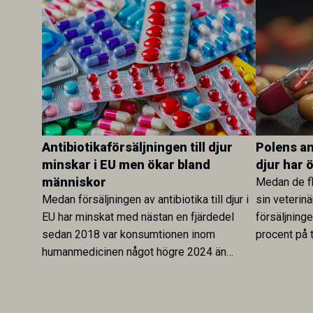
Antibiotikaförsäljningen till djur
Polens ant
minskar i EU men ökar bland
djur har 
människor
Medan de fl
Medan försäljningen av antibiotika till djur i
sin veterinä
EU har minskat med nästan en fjärdedel
försäljning
sedan 2018 var konsumtionen inom
procent på t
humanmedicinen något högre 2024 än
Veterinary 
2019. En ny studie i Antibiotics sätter
mot lågförb
utvecklingen inom de båda sektorerna sida
fortsatt stor
vid sida och pekar på en obalans i EU:s One