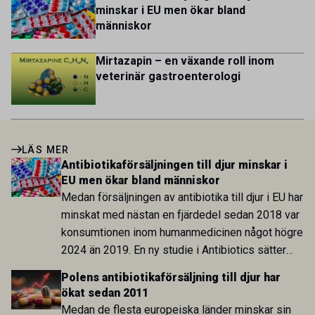
minskar i EU men ökar bland
människor
Mirtazapin – en växande roll inom
veterinär gastroenterologi
LÄS MER
Antibiotikaförsäljningen till djur minskar i
EU men ökar bland människor
Medan försäljningen av antibiotika till djur i EU har
minskat med nästan en fjärdedel sedan 2018 var
konsumtionen inom humanmedicinen något högre
2024 än 2019. En ny studie i Antibiotics sätter
utvecklingen inom de båda sektorerna sida vid
Polens antibiotikaförsäljning till djur har
sida och pekar på en obalans i EU:s One Health-
ökat sedan 2011
arbete.
Medan de flesta europeiska länder minskar sin