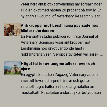
veterinära antibiotikaanvändning har försäljningen
i Polen ökat med nästan 20 procent på tolv år. En
ny analys i Journal of Veterinary Research visar
att skillnaden mot lågförbrukarländer som
Antikroppar mot Leishmania påvisade hos
Sverige är fortsatt stor.
hästar i Jordanien
En tvärsnittsstudie publicerad i Iraqi Journal of
Veterinary Sciences visar antikroppar mot
Leishmania hos drygt var tionde häst i
riskfaktoranalysen. Seropositiviteten var särskilt
hög i Zarqa och statistiskt kopplad till bland
Högst halter av tungmetaller i lever och
annat stallhållning. Resultaten visar att hästarna
njure
har exponerats för parasiten – men inte att de
En egyptisk studie i Zagazig Veterinary Journal
fungerar som reservoarer eller bidrar till
visar att lever och njure från får och getter
smittspridning.
innehöll högre halter av flera tungmetaller än
muskelkött. Resultaten understryker betydelsen
av riktad provtagning och laboratorieanalys i
kontrollen av kemiska föroreningar i livsmedel.