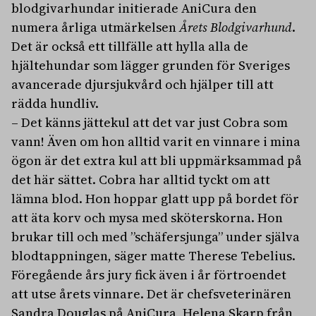
blodgivarhundar initierade AniCura den
numera årliga utmärkelsen
Årets Blodgivarhund
.
Det är också ett tillfälle att hylla alla de
hjältehundar som lägger grunden för Sveriges
avancerade djursjukvård och hjälper till att
rädda hundliv.
– Det känns jättekul att det var just Cobra som
vann! Även om hon alltid varit en vinnare i mina
ögon är det extra kul att bli uppmärksammad på
det här sättet. Cobra har alltid tyckt om att
lämna blod. Hon hoppar glatt upp på bordet för
att äta korv och mysa med sköterskorna. Hon
brukar till och med ”schäfersjunga” under själva
blodtappningen, säger matte Therese Tebelius.
Föregående års jury fick även i år förtroendet
att utse årets vinnare. Det är chefsveterinären
Sandra Douglas på AniCura, Helena Skarp från