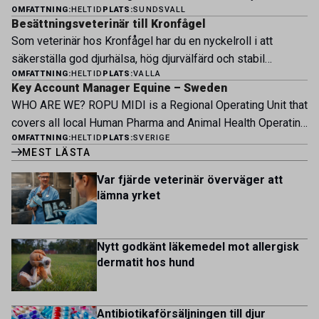
engagerat team, moderna faciliteter och verkliga
OMFATTNING:
HELTID
PLATS:
SUNDSVALL
och Bjertorp jobbar idag ett 60-tal medarbetare. Om kliniken
möjligheter att bedriva avancerad djursjukvård. Vad vi
Besättningsveterinär till Kronfågel
Bergsåkers Hästklinik bedriver veterinärverksamhet i en
erbjuder Särskilt meriterande: […]
Som veterinär hos Kronfågel har du en nyckelroll i att
modern klinik vid Bergsåkers travbana, Sundsvall. Vi
säkerställa god djurhälsa, hög djurvälfärd och stabil
erbjuder ett mångfasetterat utbud av undersökningar och
OMFATTNING:
HELTID
PLATS:
VALLA
produktion genom hela värdekedjan. Du arbetar nära våra
behandlingar i välutrustade lokaler. Vi har cirka 7 500
Key Account Manager Equine – Sweden
kontrakterade uppfödare och tillsammans med kollegor
patienter […]
WHO ARE WE? ROPU MIDI is a Regional Operating Unit that
inom produktion, kläckeri, slakt och kvalitet. Rollen präglas
covers all local Human Pharma and Animal Health Operating
av proaktivt arbete, kunskapsdelning och kontinuerlig
OMFATTNING:
HELTID
PLATS:
SVERIGE
Units across Belgium, Denmark, Norway, Finland, Greece,
utveckling, där du bidrar till att stärka svensk
MEST LÄSTA
Portugal, Sweden, and The Netherlands. MIDI has a
kycklingproduktion – […]
multicultural and diverse work environment. More than
Var fjärde veterinär överväger att
1.800 employees are striving to work together to improve
lämna yrket
lives for patients and […]
Nytt godkänt läkemedel mot allergisk
dermatit hos hund
Antibiotikaförsäljningen till djur