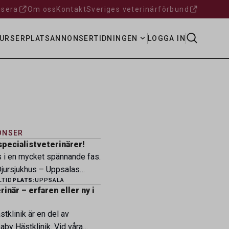
sera
Om oss
Kontakt
Sveriges veterinärförbund
URSER
PLATSANNONSER
TIDNINGEN
LOGGA IN
ONSER
specialistveterinärer!
s i en mycket spännande fas.
ursjukhus – Uppsalas
LTID
PLATS:
UPPSALA
ukhus – expanderar nu sin
inär – erfaren eller ny i
ksamhet och söker
eterinärer med
tklinik är en del av
petens som vill vara med
by Hästklinik. Vid våra