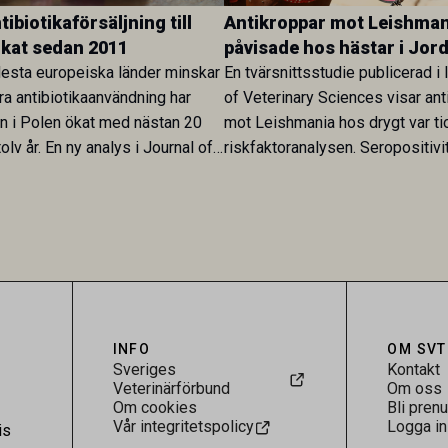
ibiotikaförsäljning till
Antikroppar mot Leishman
ökat sedan 2011
påvisade hos hästar i Jor
esta europeiska länder minskar
En tvärsnittsstudie publicerad i 
ra antibiotikaanvändning har
of Veterinary Sciences visar ant
en i Polen ökat med nästan 20
mot Leishmania hos drygt var ti
olv år. En ny analys i Journal of
riskfaktoranalysen. Seropositivi
Research visar att skillnaden
särskilt hög i Zarqa och statisti
rukarländer som Sverige är
till bland annat stallhållning. Re
.
visar att hästarna har exponerats
parasiten – men inte att de fun
reservoarer eller bidrar till smit
INFO
OM SVT
Sveriges
Kontakt
Veterinärförbund
Om oss
Om cookies
Bli pren
Vår integritetspolicy
Logga in
is