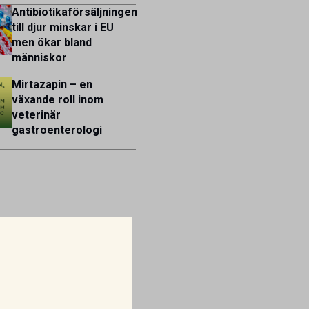
Antibiotikaförsäljningen
till djur minskar i EU
men ökar bland
människor
Mirtazapin – en
växande roll inom
veterinär
gastroenterologi