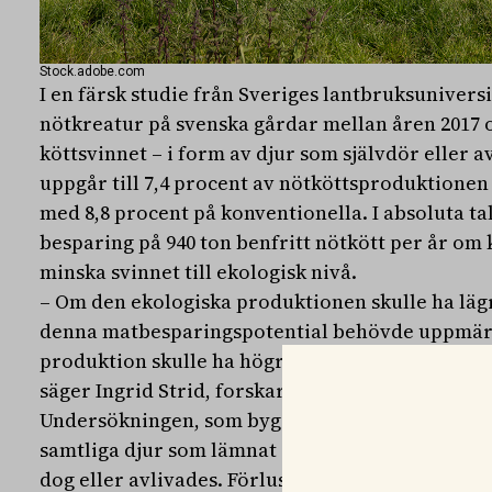
Stock.adobe.com
I en färsk studie från Sveriges lantbruksuniversi
nötkreatur på svenska gårdar mellan åren 2017 oc
köttsvinnet – i form av djur som självdör eller av
uppgår till 7,4 procent av nötköttsproduktionen
med 8,8 procent på konventionella. I absoluta ta
besparing på 940 ton benfritt nötkött per år om
minska svinnet till ekologisk nivå.
– Om den ekologiska produktionen skulle ha lägre
denna matbesparingspotential behövde uppmär
produktion skulle ha högre förlustnivåer borde
säger Ingrid Strid, forskare vid SLU och en av 
Undersökningen, som bygger på uppgifter från 
samtliga djur som lämnat gårdarna – oavsett om de
dog eller avlivades. Förlusterna uppskattades m