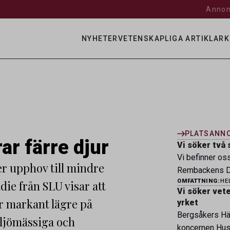
Annon
NYHETER
VETENSKAPLIGA ARTIKLAR
K
PLATSANN
ar färre djur
Vi söker två 
Vi befinner os
er upphov till mindre
Rembackens Dj
OMFATTNING:
HE
die från SLU visar att
ledande djursj
Vi söker veter
specialistver
r markant lägre på
yrket
legitimerade v
Bergsåkers Häs
iljömässiga och
specialistkom
koncernen Husa