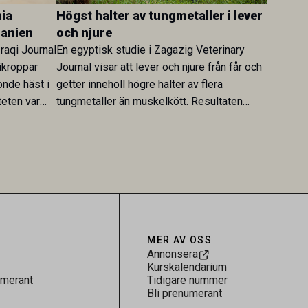
ia
Högst halter av tungmetaller i lever
danien
och njure
Iraqi Journal
En egyptisk studie i Zagazig Veterinary
ikroppar
Journal visar att lever och njure från får och
onde häst i
getter innehöll högre halter av flera
teten var
tungmetaller än muskelkött. Resultaten
skt kopplad
understryker betydelsen av riktad
sultaten
provtagning och laboratorieanalys i
 för
kontrollen av kemiska föroreningar i
gerar som
livsmedel.
tspridning.
MER AV OSS
Annonsera
Kurskalendarium
umerant
Tidigare nummer
Bli prenumerant