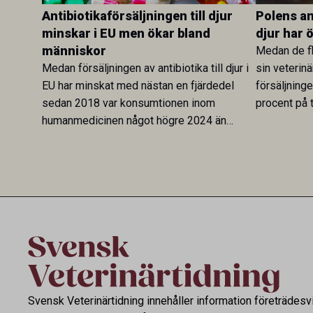
Antibiotikaförsäljningen till djur
Polens ant
minskar i EU men ökar bland
djur har 
människor
Medan de fl
Medan försäljningen av antibiotika till djur i
sin veterinä
EU har minskat med nästan en fjärdedel
försäljning
sedan 2018 var konsumtionen inom
procent på t
humanmedicinen något högre 2024 än
Veterinary 
2019. En ny studie i Antibiotics sätter
mot lågförb
utvecklingen inom de båda sektorerna sida
fortsatt stor
vid sida och pekar på en obalans i EU:s One
Health-arbete.
Svensk Veterinärtidning innehåller information företrädesv