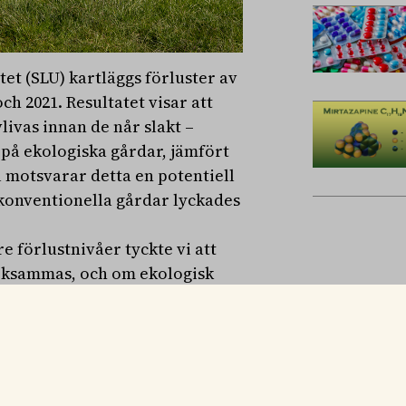
tet (SLU) kartläggs förluster av
h 2021. Resultatet visar att
livas innan de når slakt –
 på ekologiska gårdar, jämfört
l motsvarar detta en potentiell
 konventionella gårdar lyckades
 förlustnivåer tyckte vi att
ksammas, och om ekologisk
 denna målkonflikt erkännas,
rapportens huvudförfattare.
Jordbruksverket, omfattade
 gick till slakt, såldes vidare,
ed hjälp av antalet registrerade