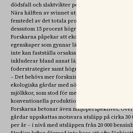
dödsfall och slaktvikter per djurgrupp.
Nära hälften av svinnet utgjordes av mjölkkor, tr
femtedel av det totala producerade nötköttet. I
dessutom 15 procent högre förluster på konvent
Forskarna påpekar att ekologisk produktion sa
egenskaper som gynnar lägre förluster, men beto
inte kan fastställa orsakssamband. Möjliga förk
inkluderar bland annat lägre mjölkavkastning, 
foderstrategier samt högre ekonomiskt värde på
– Det behövs mer forskning för att avgöra varför
ekologiska gårdar med nötkreatur. Och fokus i s
mjölkkor, som stod för merparten av förlusterna
konventionella produktionssystem, säger Ingrid 
Forskarna betonar även miljöperspektivet. Över
gårdar uppskattas motsvara utsläpp på cirka 30 
per år – i nivå med utsläppen från 20 000 bensinb
Studien lyfter därmed inte bara ett ofta förbiset