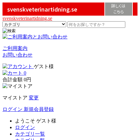
詳しくは
svenskveterinartidning.se
こちら
svenskveterinartidning.se
ご利用案内
お問い合わせ
ゲスト様
0
合計金額
0円
マイストア
変更
ログイン
新規会員登録
ようこそ
ゲスト様
ログイン
カテゴリ一覧