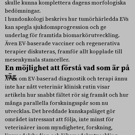
skulle kunna komplettera dagens morfologiska
bedömningar.
I hundonkologi beskrivs hur tumörhärledda EVs
kan spegla sjukdomsprogression och ge
underlag för framtida biomarkörutveckling.
Även EV-baserade vacciner och regenerativa
terapier diskuteras, framför allt kopplade till
mesenkymala stamceller.
En möjlighet att förstå vad som är på
väg
Även om EV-baserad diagnostik och terapi ännu
inte har nått veterinär klinisk rutin visar
artikeln hur snabbt fältet rör sig framåt och hur
många parallella forskningsspår som nu
utvecklas. Det breddade kunskapsläget gör
området intressant att följa, inte minst för
veterinärer inom myndigheter, forskning,