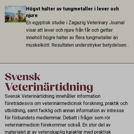
hög i Zarqa och statistiskt kopplad till bland
Högst halter av tungmetaller i lever och
annat stallhållning. Resultaten visar att hästarna
njure
har exponerats för parasiten – men inte att de
En egyptisk studie i Zagazig Veterinary Journal
fungerar som reservoarer eller bidrar till
visar att lever och njure från får och getter
smittspridning.
innehöll högre halter av flera tungmetaller än
muskelkött. Resultaten understryker betydelsen
av riktad provtagning och laboratorieanalys i
kontrollen av kemiska föroreningar i livsmedel.
Svensk Veterinärtidning innehåller information
företrädesvis om veterinärmedicinsk forskning, praktik och
utbildning, samt facklig och annan information av intresse
för förbundets medlemmar. Debatt i frågor som rör
veterinärmedicin förekommer också. En stor del av
materialet är av vetenskaplig karaktär med praktisk