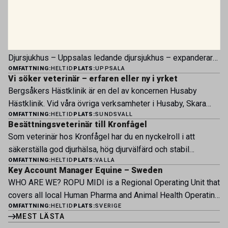
PLATSANNONSER
Vi söker två specialistveterinärer!
Vi befinner oss i en mycket spännande fas. Rembackens
Djursjukhus – Uppsalas ledande djursjukhus – expanderar
OMFATTNING:
HELTID
PLATS:
UPPSALA
nu sin specialistverksamhet och söker legitimerade
Vi söker veterinär – erfaren eller ny i yrket
veterinärer med specialistkompetens som vill vara med
Bergsåkers Hästklinik är en del av koncernen Husaby
och forma vårt nästa kapitel. Hos oss möter du ett
Hästklinik. Vid våra övriga verksamheter i Husaby, Skara
engagerat team, moderna faciliteter och verkliga
OMFATTNING:
HELTID
PLATS:
SUNDSVALL
och Bjertorp jobbar idag ett 60-tal medarbetare. Om kliniken
möjligheter att bedriva avancerad djursjukvård. Vad vi
Besättningsveterinär till Kronfågel
Bergsåkers Hästklinik bedriver veterinärverksamhet i en
erbjuder Särskilt meriterande: […]
Som veterinär hos Kronfågel har du en nyckelroll i att
modern klinik vid Bergsåkers travbana, Sundsvall. Vi
säkerställa god djurhälsa, hög djurvälfärd och stabil
erbjuder ett mångfasetterat utbud av undersökningar och
OMFATTNING:
HELTID
PLATS:
VALLA
produktion genom hela värdekedjan. Du arbetar nära våra
behandlingar i välutrustade lokaler. Vi har cirka 7 500
Key Account Manager Equine – Sweden
kontrakterade uppfödare och tillsammans med kollegor
patienter […]
WHO ARE WE? ROPU MIDI is a Regional Operating Unit that
inom produktion, kläckeri, slakt och kvalitet. Rollen präglas
covers all local Human Pharma and Animal Health Operating
av proaktivt arbete, kunskapsdelning och kontinuerlig
OMFATTNING:
HELTID
PLATS:
SVERIGE
Units across Belgium, Denmark, Norway, Finland, Greece,
utveckling, där du bidrar till att stärka svensk
MEST LÄSTA
Portugal, Sweden, and The Netherlands. MIDI has a
kycklingproduktion – […]