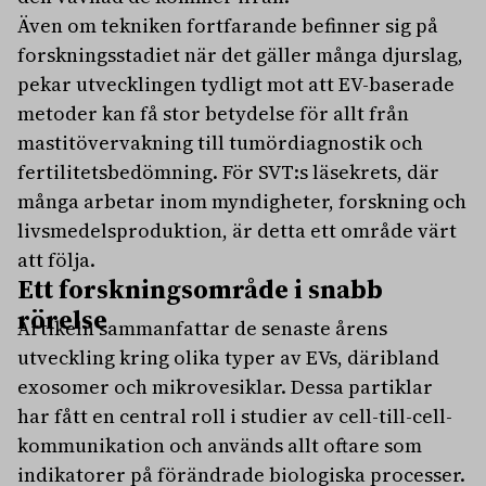
Även om tekniken fortfarande befinner sig på
forskningsstadiet när det gäller många djurslag,
pekar utvecklingen tydligt mot att EV-baserade
metoder kan få stor betydelse för allt från
mastitövervakning till tumördiagnostik och
fertilitetsbedömning. För SVT:s läsekrets, där
många arbetar inom myndigheter, forskning och
livsmedelsproduktion, är detta ett område värt
att följa.
Ett forskningsområde i snabb
rörelse
Artikeln sammanfattar de senaste årens
utveckling kring olika typer av EVs, däribland
exosomer och mikrovesiklar. Dessa partiklar
har fått en central roll i studier av cell-till-cell-
kommunikation och används allt oftare som
indikatorer på förändrade biologiska processer.