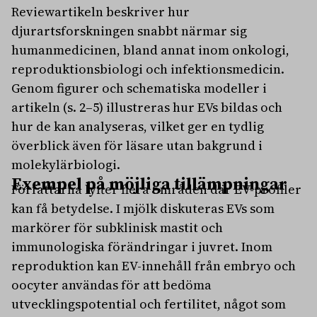
Reviewartikeln beskriver hur
djurartsforskningen snabbt närmar sig
humanmedicinen, bland annat inom onkologi,
reproduktionsbiologi och infektionsmedicin.
Genom figurer och schematiska modeller i
artikeln (s. 2–5) illustreras hur EVs bildas och
hur de kan analyseras, vilket ger en tydlig
överblick även för läsare utan bakgrund i
molekylärbiologi.
Exempel på möjliga tillämpningar
Författarna lyfter flera områden där EV-profiler
kan få betydelse. I mjölk diskuteras EVs som
markörer för subklinisk mastit och
immunologiska förändringar i juvret. Inom
reproduktion kan EV-innehåll från embryo och
oocyter användas för att bedöma
utvecklingspotential och fertilitet, något som