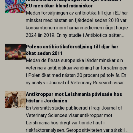
EU men ökar bland människor
Medan försäljningen av antibiotika till djur i EU har
minskat med nästan en fjärdedel sedan 2018 var
konsumtionen inom humanmedicinen något högre
2024 än 2019. En ny studie i Antibiotics sätter
utvecklingen inom de båda sektorerna sida vid
Polens antibiotikaförsäljning till djur har
sida och pekar på en obalans i EU:s One Health-
ökat sedan 2011
arbete.
Medan de flesta europeiska länder minskar sin
veterinära antibiotikaanvändning har försäljningen
i Polen ökat med nästan 20 procent på tolv år. En
ny analys i Journal of Veterinary Research visar
att skillnaden mot lågförbrukarländer som
Antikroppar mot Leishmania påvisade hos
Sverige är fortsatt stor.
hästar i Jordanien
En tvärsnittsstudie publicerad i Iraqi Journal of
Veterinary Sciences visar antikroppar mot
Leishmania hos drygt var tionde häst i
riskfaktoranalysen. Seropositiviteten var särskilt