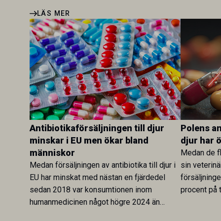
LÄS MER
Antibiotikaförsäljningen till djur
Polens ant
minskar i EU men ökar bland
djur har 
människor
Medan de fl
Medan försäljningen av antibiotika till djur i
sin veterinä
EU har minskat med nästan en fjärdedel
försäljning
sedan 2018 var konsumtionen inom
procent på t
humanmedicinen något högre 2024 än
Veterinary 
2019. En ny studie i Antibiotics sätter
mot lågförb