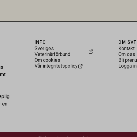
.
visar att hästarna har exponerats
parasiten – men inte att de fun
reservoarer eller bidrar till smit
INFO
OM SVT
Sveriges
Kontakt
Veterinärförbund
Om oss
Om cookies
Bli pren
Vår integritetspolicy
Logga in
is
amt
aplig
r en