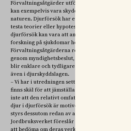
Förvaltningsåtgärder utförs för att förvalta ell
kan exempelvis vara skyddsjakt, provfisken eller
naturen. Djurförsök har ett tydligt vetenskaplig
testa teorier eller hypoteser, eller för att ta fr
djurförsök kan vara att analysera hur olika miljö
forskning på sjukdomar hos vilda djur.
Förvaltningsåtgärderna regleras redan i annan la
genom myndighetsbeslut, skriver Jordbruksverke
blir enklare och tydligare för de som utför förv
även i djurskyddslagen.
– Vi har i utredningen sett på djurskyddsaspekte
finns skäl för att jämställa förvaltningsåtgärde
inte att den relativt omfattande djurskyddslagst
djur i djurförsök är motiverad vid förvaltnings
styrs dessutom redan av andra myndighetsbeslut
Jordbruksverket föreslår bedömningskriterier 
att bedöma om deras verksamheter med vilda dju