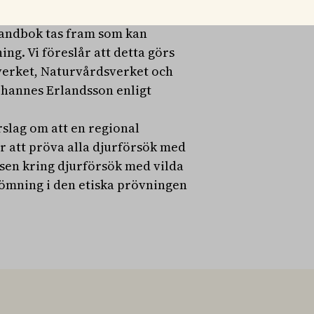
handbok tas fram som kan
g. Vi föreslår att detta görs
verket, Naturvårdsverket och
ohannes Erlandsson enligt
slag om att en regional
r att pröva alla djurförsök med
nsen kring djurförsök med vilda
edömning i den etiska prövningen