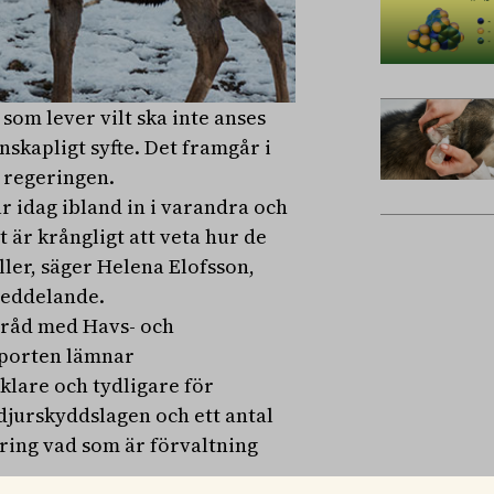
som lever vilt ska inte anses
nskapligt syfte. Det framgår i
 regeringen.
år idag ibland in i varandra och
 är krångligt att veta hur de
ller, säger Helena Elofsson,
meddelande.
mråd med Havs- och
pporten lämnar
nklare och tydligare för
djurskyddslagen och ett antal
ring vad som är förvaltning