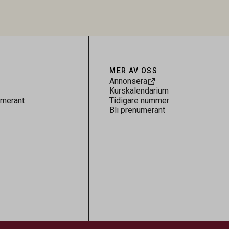
 för
kontrollen av kemiska föroreningar i
gerar som
livsmedel.
tspridning.
MER AV OSS
Annonsera
Kurskalendarium
umerant
Tidigare nummer
Bli prenumerant