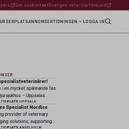
sera
Om oss
Kontakt
Sveriges veterinärförbund
URSER
PLATSANNONSER
TIDNINGEN
LOGGA IN
ONSER
specialistveterinärer!
s i en mycket spännande fas.
ursjukhus – Uppsalas
LTID
PLATS:
UPPSALA
ukhus – expanderar nu sin
es Specialist Nordics
ksamhet och söker
ng provider of veterinary
eterinärer med
ging solutions, supporting
petens som vill vara med
LTID
PLATS:
ÄNGELHOLM
fessionals across the Nordic