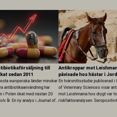
ibiotikaförsäljning till
Antikroppar mot Leishman
ökat sedan 2011
påvisade hos hästar i Jor
esta europeiska länder minskar
En tvärsnittsstudie publicerad i 
ra antibiotikaanvändning har
of Veterinary Sciences visar ant
en i Polen ökat med nästan 20
mot Leishmania hos drygt var ti
olv år. En ny analys i Journal of
riskfaktoranalysen. Seropositivi
Research visar att skillnaden
särskilt hög i Zarqa och statisti
rukarländer som Sverige är
till bland annat stallhållning. Re