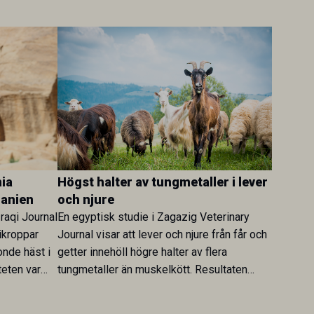
ia
Högst halter av tungmetaller i lever
danien
och njure
Iraqi Journal
En egyptisk studie i Zagazig Veterinary
ikroppar
Journal visar att lever och njure från får och
onde häst i
getter innehöll högre halter av flera
teten var
tungmetaller än muskelkött. Resultaten
skt kopplad
understryker betydelsen av riktad
sultaten
provtagning och laboratorieanalys i