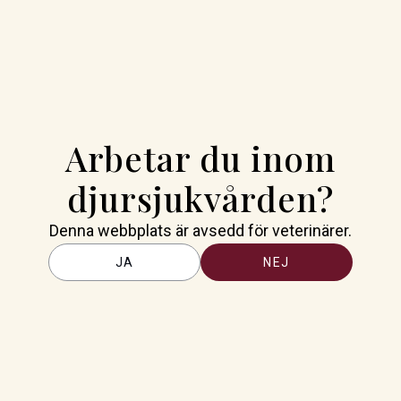
er övervaka djurbestånd. Det
 andra inventeringar av djur i
t syfte och genomförs för att
am nya teorier. Exempel på
gifter påverkar vilda djur eller
Arbetar du inom
gstiftning och styrs ofta redan
t med tillägget att det både
djursjukvården?
altning om de inte regleras
Denna webbplats är avsedd för veterinärer.
rna men inte funnit att det
JA
NEJ
r med djurförsök. Vi bedömer
iftning som finns för att skydda
åtgärder, och denna hantering
, säger Helena Elofsson.
som utövare kan använda för
r är djurförsök eller