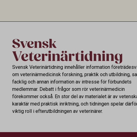
utvecklingen inom de båda sektorerna sida
fortsatt stor
vid sida och pekar på en obalans i EU:s One
Health-arbete.
Svensk Veterinärtidning innehåller information företrädesv
om veterinärmedicinsk forskning, praktik och utbildning, s
facklig och annan information av intresse för förbundets
medlemmar. Debatt i frågor som rör veterinärmedicin
förekommer också. En stor del av materialet är av vetensk
karaktär med praktisk inriktning, och tidningen spelar därfö
viktig roll i efterutbildningen av veterinärer.