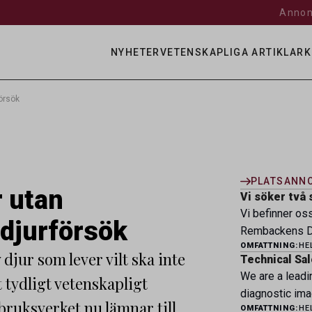
Annon
NYHETER
VETENSKAPLIGA ARTIKLAR
K
försök
PLATSANN
r utan
Vi söker två 
Vi befinner os
 djurförsök
Rembackens Dj
OMFATTNING:
HE
ledande djursj
 djur som lever vilt ska inte
Technical Sal
specialistver
We are a leadi
t tydligt vetenskapligt
legitimerade v
diagnostic ima
specialistkom
bruksverket nu lämnar till
OMFATTNING:
HE
veterinary pro