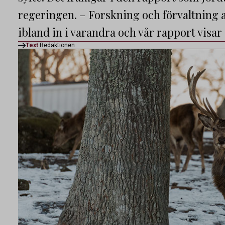
regeringen. – Forskning och förvaltning a
ibland in i varandra och vår rapport visar
Text
Redaktionen