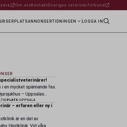
sera
Om oss
Kontakt
Sveriges veterinärförbund
URSER
PLATSANNONSER
TIDNINGEN
LOGGA IN
ONSER
specialistveterinärer!
s i en mycket spännande fas.
ursjukhus – Uppsalas
LTID
PLATS:
UPPSALA
ukhus – expanderar nu sin
inär – erfaren eller ny i
ksamhet och söker
eterinärer med
tklinik är en del av
petens som vill vara med
by Hästklinik. Vid våra