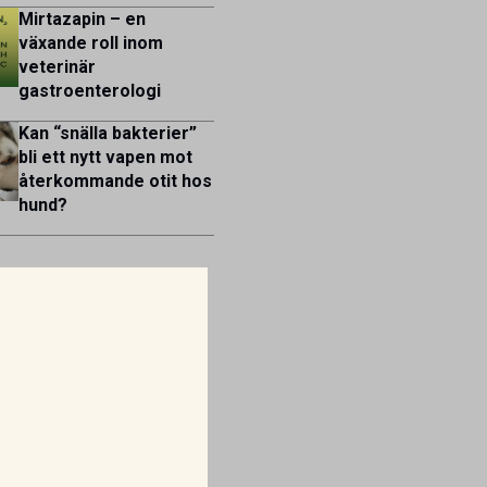
Mirtazapin – en
växande roll inom
veterinär
gastroenterologi
Kan “snälla bakterier”
bli ett nytt vapen mot
återkommande otit hos
hund?