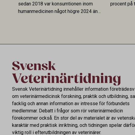
sedan 2018 var konsumtionen inom
procent på t
humanmedicinen något högre 2024 än
Veterinary 
2019. En ny studie i Antibiotics sätter
mot lågförb
utvecklingen inom de båda sektorerna sida
fortsatt stor
vid sida och pekar på en obalans i EU:s One
Health-arbete.
Svensk Veterinärtidning innehåller information företrädesv
om veterinärmedicinsk forskning, praktik och utbildning, s
facklig och annan information av intresse för förbundets
medlemmar. Debatt i frågor som rör veterinärmedicin
förekommer också. En stor del av materialet är av vetensk
karaktär med praktisk inriktning, och tidningen spelar därfö
viktig roll i efterutbildningen av veterinärer.