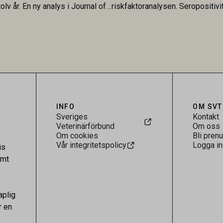
olv år. En ny analys i Journal of
riskfaktoranalysen. Seropositivi
Research visar att skillnaden
särskilt hög i Zarqa och statisti
rukarländer som Sverige är
till bland annat stallhållning. Re
.
visar att hästarna har exponerats
parasiten – men inte att de fun
reservoarer eller bidrar till smit
INFO
OM SVT
Sveriges
Kontakt
Veterinärförbund
Om oss
Om cookies
Bli pren
Vår integritetspolicy
Logga in
is
amt
aplig
r en