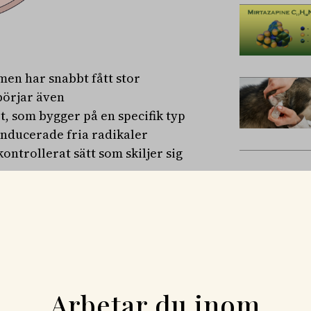
 men har snabbt fått stor
börjar även
, som bygger på en specifik typ
inducerade fria radikaler
ontrollerat sätt som skiljer sig
n flera universitet i Asien och
 dess potentiella betydelse för
ttjas terapeutiskt – till
en också hur överdriven
t vid neurologiska sjukdomar och
Arbetar du inom
 författarna fram flera