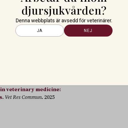
shämmare som skydd mot
djursjukvården?
r som framtida
 området är i sin linda: de
Denna webbplats är avsedd för veterinärer.
 och endast ett fåtal från
JA
NEJ
 kliniskt användbar i nuläget,
en mer detaljerad förståelse av
ram i gränslandet mellan
att läsa, även om det dröjer
in veterinary medicine:
s
.
Vet Res Commun
. 2025