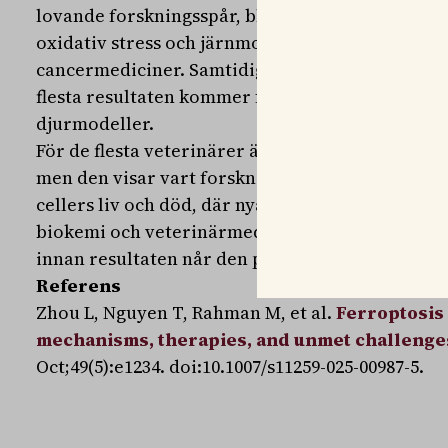
lovande forskningsspår, bland annat ferropto
oxidativ stress och järnmodulerande substanse
cancermediciner. Samtidigt är de tydliga med att
flesta resultaten kommer från laboratoriestudier
djurmodeller.
För de flesta veterinärer är artikeln kanske inte
men den visar vart forskningen är på väg – mot 
cellers liv och död, där nya terapier kan växa f
biokemi och veterinärmedicin. Det gör den värd 
innan resultaten når den praktiska vården.
Referens
Zhou L, Nguyen T, Rahman M, et al.
Ferroptosis 
mechanisms, therapies, and unmet challenge
Oct;49(5):e1234. doi:10.1007/s11259-025-00987-5.