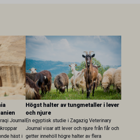
ia
Högst halter av tungmetaller i lever
danien
och njure
Iraqi Journal
En egyptisk studie i Zagazig Veterinary
ikroppar
Journal visar att lever och njure från får och
onde häst i
getter innehöll högre halter av flera