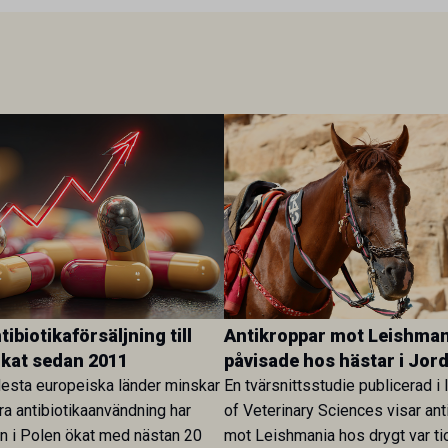
ibiotikaförsäljning till
Antikroppar mot Leishman
ökat sedan 2011
påvisade hos hästar i Jor
esta europeiska länder minskar
En tvärsnittsstudie publicerad i 
ra antibiotikaanvändning har
of Veterinary Sciences visar ant
en i Polen ökat med nästan 20
mot Leishmania hos drygt var ti