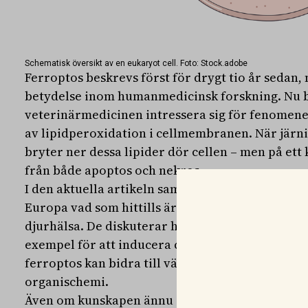
Schematisk översikt av en eukaryot cell. Foto: Stock.adobe
Ferroptos beskrevs först för drygt tio år sedan,
betydelse inom humanmedicinsk forskning. Nu 
veterinärmedicinen intressera sig för fenomenet
av lipidperoxidation i cellmembranen. När järn
bryter ner dessa lipider dör cellen – men på ett k
från både apoptos och nekros.
I den aktuella artikeln sammanfattar forskare frå
Europa vad som hittills är känt om ferroptos och
djurhälsa. De diskuterar hur mekanismen kan utny
exempel för att inducera celldöd i tumörer – m
ferroptos kan bidra till vävnadsskador, särskil
organischemi.
Även om kunskapen ännu är fragmentarisk lyfter