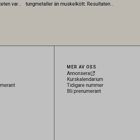
teten var
tungmetaller än muskelkött. Resultaten
skt kopplad
understryker betydelsen av riktad
sultaten
provtagning och laboratorieanalys i
 för
kontrollen av kemiska föroreningar i
gerar som
livsmedel.
tspridning.
MER AV OSS
Annonsera
Kurskalendarium
umerant
Tidigare nummer
Bli prenumerant