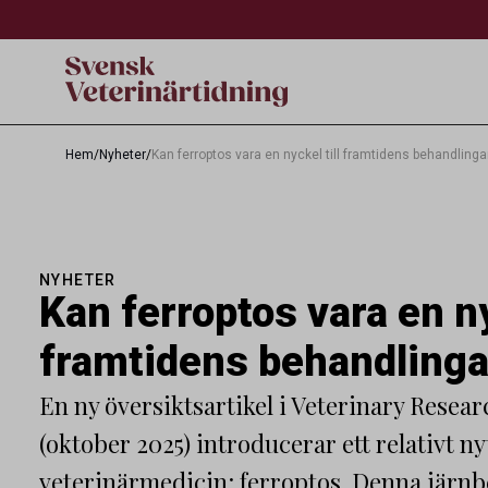
Hem
/
Nyheter
/
Kan ferroptos vara en nyckel till framtidens behandlinga
NYHETER
Kan ferroptos vara en ny
framtidens behandlinga
En ny översiktsartikel i Veterinary Rese
(oktober 2025) introducerar ett relativt n
veterinärmedicin: ferroptos. Denna järn