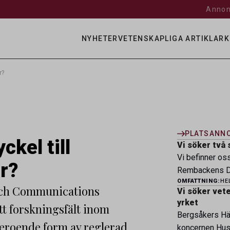
Annon
NYHETER
VETENSKAPLIGA ARTIKLAR
K
r?
PLATSANN
ckel till
Vi söker två 
Vi befinner os
r?
Rembackens Dj
OMFATTNING:
HE
ledande djursj
arch Communications
Vi söker veter
specialistver
yrket
ytt forskningsfält inom
legitimerade v
Bergsåkers Häs
specialistkom
beroende form av reglerad
koncernen Husa