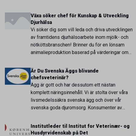
med Stiftelsen Svensk Djursjukvård kan vi nu
erbjuda en fantastisk möjlighet till
Växa söker chef för Kunskap & Utveckling
vidareutbildning hos oss i Helsingborg.
Djurhälsa
Beskrivning av arbetsplatsen: Evidensia
Vi söker dig som vill leda och driva utvecklingen
Specialisthästsjukhuset Helsingborg är Sveriges
av framtidens djurhälsoarbete inom mjölk- och
[…]
nötköttsbranschen! Brinner du för en lönsam
animalieproduktion baserad på värderingar om
god djuromsorg och förebyggande
djurhälsovård? Är du en ledare som prioriterar
Är Du Svenska Äggs blivande
samverkan och samarbete? Då kan du vara rätt
chefsveterinär?
person att leda Växa Sveriges utvecklingsarbete
Ägg är gott och har dessutom ett nästan
inom djurhälsa och djurvälfärd […]
komplett näringsinnehåll. Vi är stolta över våra
livsmedelssäkra svenska ägg och över vår
svenska goda djuromsorg. Konsumenter av
svenska ägg ska vara helt trygga med att äggen
är salmonellafria och att ingen antibiotika
Institutleder til Institut for Veterinær- og
används i produktionen. Ursprungsmärkningen
Husdyrvidenskab på Det