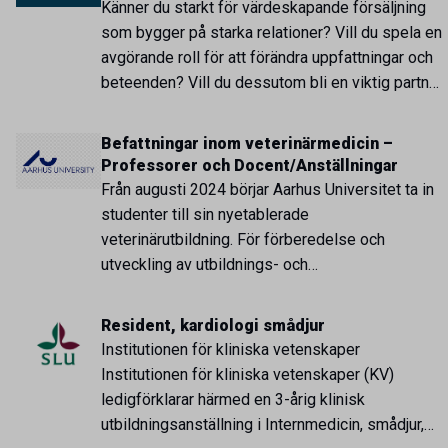
samt andra djurhälsofrågor. I rollen har du många
Känner du starkt för värdeskapande försäljning
kontakter med […]
som bygger på starka relationer? Vill du spela en
avgörande roll för att förändra uppfattningar och
beteenden? Vill du dessutom bli en viktig partner
och rådgivare till häst- och
smådjursveterinärer? Då kan det här vara ett jobb
Befattningar inom veterinärmedicin –
för dig. Salfarm söker en PRODUKTSPECIALIST
Professorer och Docent/Anställningar
som ska vara med och utveckla den veterinära
Från augusti 2024 börjar Aarhus Universitet ta in
vården […]
studenter till sin nyetablerade
veterinärutbildning. För förberedelse och
utveckling av utbildnings- och
forskningsverksamheten söker Institutionen för
husdjurs- och veterinärvetenskap (ANIVET)
Resident, kardiologi smådjur
därför nya medarbetare för utbildning och
Institutionen för kliniska vetenskaper
forskning inom veterinärmedicin. I denna andra
Institutionen för kliniska vetenskaper (KV)
omgång är nio positioner tillgängliga från maj
ledigförklarar härmed en 3-årig klinisk
2024 eller strax
utbildningsanställning i Internmedicin, smådjur,
därefter. Utbildningsverksamheten för dessa