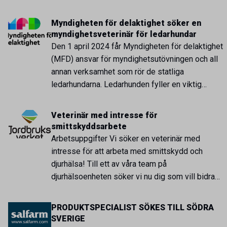
familiedyrmedisin, Seksjon for
Hestesjukdommer, er det ledig stilling som
Myndigheten för delaktighet söker en
stipendiat innen sårheling hos hest. Dette er en
myndighetsveterinär för ledarhundar
åremålsstilling med varighet på 3 år, men kan
Den 1 april 2024 får Myndigheten för delaktighet
utvides med ett års klinikktjeneste dersom […]
(MFD) ansvar för myndighetsutövningen och all
annan verksamhet som rör de statliga
ledarhundarna. Ledarhunden fyller en viktig
funktion för gravt synskadade människors
möjlighet att bli delaktiga i samhället. MFD
Veterinär med intresse för
undersöker nu möjligheten att knyta till sig en
smittskyddsarbete
veterinär på deltid som vill vara med och bygga
Arbetsuppgifter Vi söker en veterinär med
upp […]
intresse för att arbeta med smittskydd och
djurhälsa! Till ett av våra team på
djurhälsoenheten söker vi nu dig som vill bidra
till teamets arbete med smittskyddsutredningar i
besättningar och utbrottshantering av zoonoser,
PRODUKTSPECIALIST SÖKES TILL SÖDRA
framförallt salmonella, men även andra zoonoser
SVERIGE