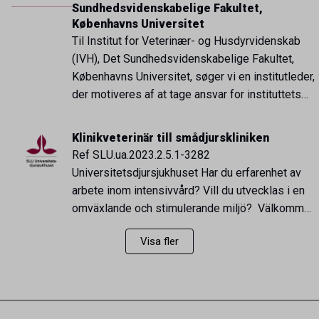
Från Sverige innebär att äggen är certifierade och
Sundhedsvidenskabelige Fakultet,
att produktionen […]
Københavns Universitet
Til Institut for Veterinær- og Husdyrvidenskab
(IVH), Det Sundhedsvidenskabelige Fakultet,
Københavns Universitet, søger vi en institutleder,
der motiveres af at tage ansvar for instituttets
strategiske, faglige, økonomiske og
personalemæssige ledelse og udvikling. Som
Klinikveterinär till smådjurskliniken
institutleder vil du få ansvaret for instituttets
Ref SLU.ua.2023.2.5.1-3282
daglige virke og fremtidige udvikling.
Universitetsdjursjukhuset Har du erfarenhet av
Institutleder skal sikre, at instituttet bidrager til
arbete inom intensivvård? Vill du utvecklas i en
fakultetets målsætninger ved […]
omväxlande och stimulerande miljö? Välkommen
med din ansökan till oss på smådjurskliniken!
Visa fler
Arbetsuppgifter: Du kommer att arbeta på vår
IVA-avdelning med våra mest kritiska patienter.
Arbetet innefattar även uppbyggandet av vår
intensivvårdsavdelning (IVA). Du kommer att
utvärdera och befästa de rutiner […]