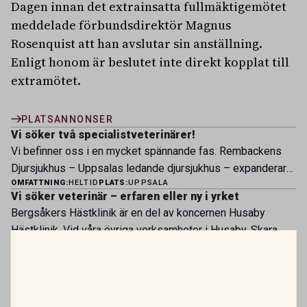
Dagen innan det extrainsatta fullmäktigemötet
meddelade förbundsdirektör Magnus
Rosenquist att han avslutar sin anställning.
Enligt honom är beslutet inte direkt kopplat till
extramötet.
PLATSANNONSER
Vi söker två specialistveterinärer!
Vi befinner oss i en mycket spännande fas. Rembackens
Djursjukhus – Uppsalas ledande djursjukhus – expanderar
OMFATTNING:
HELTID
PLATS:
UPPSALA
nu sin specialistverksamhet och söker legitimerade
Vi söker veterinär – erfaren eller ny i yrket
veterinärer med specialistkompetens som vill vara med
Bergsåkers Hästklinik är en del av koncernen Husaby
och forma vårt nästa kapitel. Hos oss möter du ett
Hästklinik. Vid våra övriga verksamheter i Husaby, Skara
engagerat team, moderna faciliteter och verkliga
OMFATTNING:
HELTID
PLATS:
SUNDSVALL
och Bjertorp jobbar idag ett 60-tal medarbetare. Om kliniken
möjligheter att bedriva avancerad djursjukvård. Vad vi
Besättningsveterinär till Kronfågel
Bergsåkers Hästklinik bedriver veterinärverksamhet i en
erbjuder Särskilt meriterande: […]
Som veterinär hos Kronfågel har du en nyckelroll i att
modern klinik vid Bergsåkers travbana, Sundsvall. Vi
säkerställa god djurhälsa, hög djurvälfärd och stabil
erbjuder ett mångfasetterat utbud av undersökningar och
OMFATTNING:
HELTID
PLATS:
VALLA