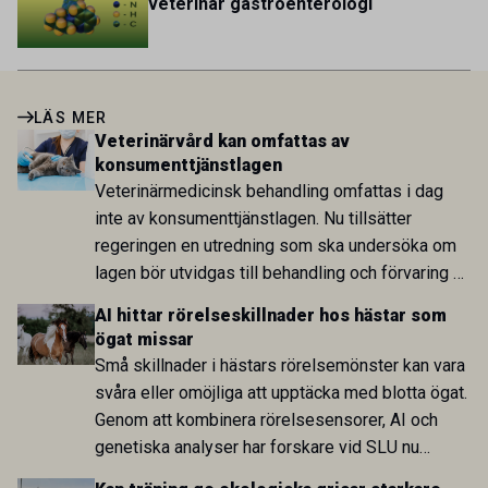
veterinär gastroenterologi
LÄS MER
Veterinärvård kan omfattas av
konsumenttjänstlagen
Veterinärmedicinsk behandling omfattas i dag
inte av konsumenttjänstlagen. Nu tillsätter
regeringen en utredning som ska undersöka om
lagen bör utvidgas till behandling och förvaring av
levande djur. Bakgrunden är bland annat stigande
AI hittar rörelseskillnader hos hästar som
kostnader och krav på ökad pristransparens inom
ögat missar
djursjukvården.
Små skillnader i hästars rörelsemönster kan vara
svåra eller omöjliga att upptäcka med blotta ögat.
Genom att kombinera rörelsesensorer, AI och
genetiska analyser har forskare vid SLU nu
identifierat både tidigare oupptäckta skillnader