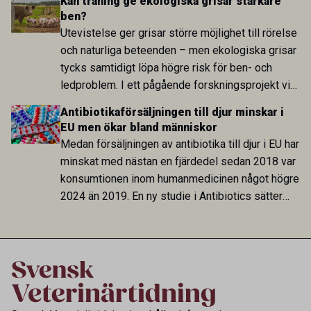
Kan träning ge ekologiska grisar starkare
mellan gångarter och en genetisk region som kan
ben?
ha betydelse för hur rörelser styrs och
Utevistelse ger grisar större möjlighet till rörelse
koordineras.
och naturliga beteenden – men ekologiska grisar
tycks samtidigt löpa högre risk för ben- och
ledproblem. I ett pågående forskningsprojekt vid
SLU undersöks nu varför problemen uppstår och
Antibiotikaförsäljningen till djur minskar i
om ökad aktivitet redan som smågris kan stärka
EU men ökar bland människor
djuren inför livet utomhus.
Medan försäljningen av antibiotika till djur i EU har
minskat med nästan en fjärdedel sedan 2018 var
konsumtionen inom humanmedicinen något högre
2024 än 2019. En ny studie i Antibiotics sätter
utvecklingen inom de båda sektorerna sida vid
sida och pekar på en obalans i EU:s One Health-
arbete.