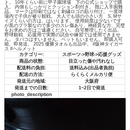
ト。 10年くらい前に甲子園球場 下の公式ショップで購
入。 内側もしっかりとクッション剤付き。 既に入手困難
品。 マークは印刷ではなく刺繍ロゴの貼り付け。 一度球
場内で子供が被り観戦。 大人でも頭の小さい方 S, Mサ
イズくらいの方は、はいります。 使用頻度は少ないです
が黒のプラ製なので多少のスレ傷あり。神経質な方、完璧
をお求めの方はご遠慮ください。 自宅整理したく出品。
野球観戦 応援用で実際の試合や練習では使用できませ
ん。 タバコはすいません。ペットもいません。 即購入可
能。即発送。 2025 優勝タオルも出品中。 #阪神タイガー
ス #ヘルメット
カテゴリー:
スポーツ->野球->応援グッズ
商品の状態:
目立った傷や汚れなし
配送料の負担:
送料込み(出品者負担)
配送の方法:
らくらくメルカリ便
発送元の地域:
大阪府
発送までの日数:
1~2日で発送
photo_description