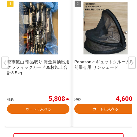
都市鉱山 部品取り 貴金属抽出用
Panasonic ギュットクルームDX
グラフィックカード35枚以上合
前乗せ用 サンシェード
計8.5kg
5,808
4,600
税込
円
税込
円
カートに入れる
カートに入れる