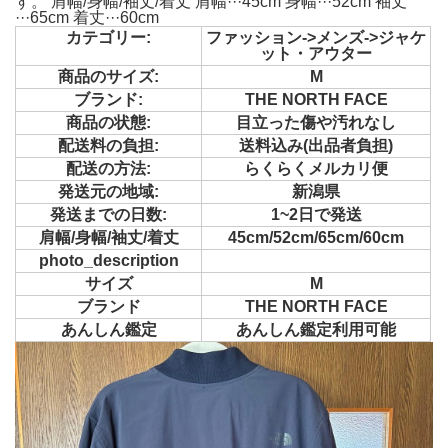
す。 肩幅/身幅/袖丈/着丈 肩幅···45cm 身幅···52cm 袖丈
···65cm 着丈···60cm
カテゴリー:
ファッション->メンズ->ジャケ
ット・アウター
商品のサイズ:
M
ブランド:
THE NORTH FACE
商品の状態:
目立った傷や汚れなし
配送料の負担:
送料込み(出品者負担)
配送の方法:
らくらくメルカリ便
発送元の地域:
新潟県
発送までの日数:
1~2日で発送
肩幅/身幅/袖丈/着丈
45cm/52cm/65cm/60cm
photo_description
サイズ
M
ブランド
THE NORTH FACE
あんしん鑑定
あんしん鑑定利用可能