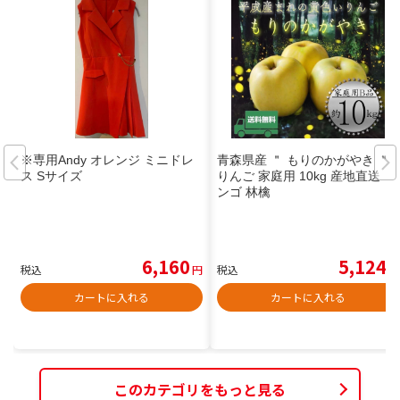
※専用Andy オレンジ ミニドレ
青森県産 ＂ もりのかがやき ＂
ス Sサイズ
りんご 家庭用 10kg 産地直送 リ
ンゴ 林檎
6,160
5,124
税込
円
税込
円
カートに入れる
カートに入れる
このカテゴリをもっと見る