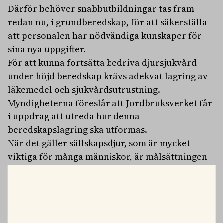
Därför behöver snabbutbildningar tas fram
redan nu, i grundberedskap, för att säkerställa
att personalen har nödvändiga kunskaper för
sina nya uppgifter.
För att kunna fortsätta bedriva djursjukvård
under höjd beredskap krävs adekvat lagring av
läkemedel och sjukvårdsutrustning.
Myndigheterna föreslår att Jordbruksverket får
i uppdrag att utreda hur denna
beredskapslagring ska utformas.
När det gäller sällskapsdjur, som är mycket
viktiga för många människor, är målsättningen
att de ska kunna få grundläggande vård även
under höjd beredskap.
– Vid höjd beredskap måste samhället på ett
ansvarsfullt sätt prioritera och trygga hälso-