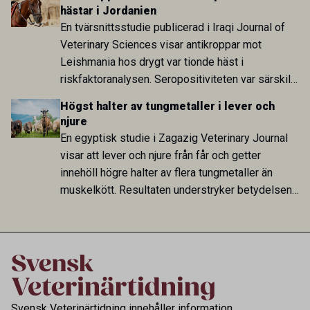
Sverige är fortsatt stor.
hästar i Jordanien
En tvärsnittsstudie publicerad i Iraqi Journal of
Veterinary Sciences visar antikroppar mot
Leishmania hos drygt var tionde häst i
riskfaktoranalysen. Seropositiviteten var särskilt
hög i Zarqa och statistiskt kopplad till bland
Högst halter av tungmetaller i lever och
annat stallhållning. Resultaten visar att hästarna
njure
har exponerats för parasiten – men inte att de
En egyptisk studie i Zagazig Veterinary Journal
fungerar som reservoarer eller bidrar till
visar att lever och njure från får och getter
smittspridning.
innehöll högre halter av flera tungmetaller än
muskelkött. Resultaten understryker betydelsen
av riktad provtagning och laboratorieanalys i
kontrollen av kemiska föroreningar i livsmedel.
Svensk Veterinärtidning innehåller information