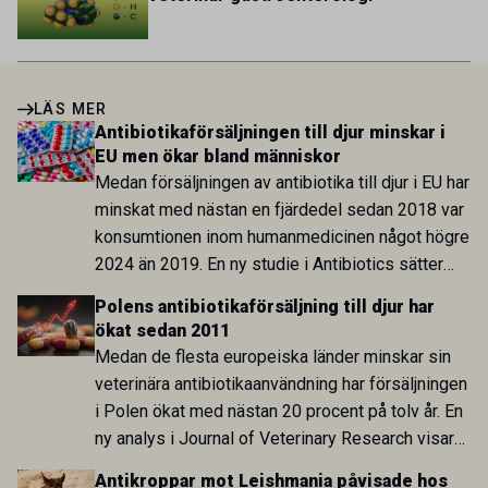
LÄS MER
Antibiotikaförsäljningen till djur minskar i
EU men ökar bland människor
Medan försäljningen av antibiotika till djur i EU har
minskat med nästan en fjärdedel sedan 2018 var
konsumtionen inom humanmedicinen något högre
2024 än 2019. En ny studie i Antibiotics sätter
utvecklingen inom de båda sektorerna sida vid
Polens antibiotikaförsäljning till djur har
sida och pekar på en obalans i EU:s One Health-
ökat sedan 2011
arbete.
Medan de flesta europeiska länder minskar sin
veterinära antibiotikaanvändning har försäljningen
i Polen ökat med nästan 20 procent på tolv år. En
ny analys i Journal of Veterinary Research visar
att skillnaden mot lågförbrukarländer som
Antikroppar mot Leishmania påvisade hos