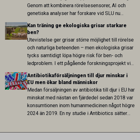
Genom att kombinera rörelsesensorer, AI och
genetiska analyser har forskare vid SLU nu
identifierat både tidigare oupptäckta skillnader
Kan träning ge ekologiska grisar starkare
mellan gångarter och en genetisk region som kan
ben?
ha betydelse för hur rörelser styrs och
Utevistelse ger grisar större möjlighet till rörelse
koordineras.
och naturliga beteenden – men ekologiska grisar
tycks samtidigt löpa högre risk för ben- och
ledproblem. I ett pågående forskningsprojekt vid
SLU undersöks nu varför problemen uppstår och
Antibiotikaförsäljningen till djur minskar i
om ökad aktivitet redan som smågris kan stärka
EU men ökar bland människor
djuren inför livet utomhus.
Medan försäljningen av antibiotika till djur i EU har
minskat med nästan en fjärdedel sedan 2018 var
konsumtionen inom humanmedicinen något högre
2024 än 2019. En ny studie i Antibiotics sätter
utvecklingen inom de båda sektorerna sida vid
sida och pekar på en obalans i EU:s One Health-
arbete.