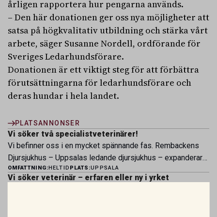
årligen rapportera hur pengarna används.
– Den här donationen ger oss nya möjligheter att
satsa på högkvalitativ utbildning och stärka vårt
arbete, säger Susanne Nordell, ordförande för
Sveriges Ledarhundsförare.
Donationen är ett viktigt steg för att förbättra
förutsättningarna för ledarhundsförare och
deras hundar i hela landet.
PLATSANNONSER
Vi söker två specialistveterinärer!
Vi befinner oss i en mycket spännande fas. Rembackens
Djursjukhus – Uppsalas ledande djursjukhus – expanderar
OMFATTNING:
HELTID
PLATS:
UPPSALA
nu sin specialistverksamhet och söker legitimerade
Vi söker veterinär – erfaren eller ny i yrket
veterinärer med specialistkompetens som vill vara med
Bergsåkers Hästklinik är en del av koncernen Husaby
och forma vårt nästa kapitel. Hos oss möter du ett
Hästklinik. Vid våra övriga verksamheter i Husaby, Skara
engagerat team, moderna faciliteter och verkliga
OMFATTNING:
HELTID
PLATS:
SUNDSVALL
och Bjertorp jobbar idag ett 60-tal medarbetare. Om kliniken