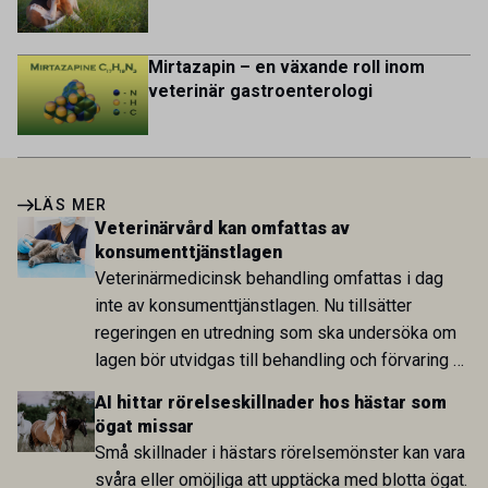
Mirtazapin – en växande roll inom
veterinär gastroenterologi
LÄS MER
Veterinärvård kan omfattas av
konsumenttjänstlagen
Veterinärmedicinsk behandling omfattas i dag
inte av konsumenttjänstlagen. Nu tillsätter
regeringen en utredning som ska undersöka om
lagen bör utvidgas till behandling och förvaring av
levande djur. Bakgrunden är bland annat stigande
AI hittar rörelseskillnader hos hästar som
kostnader och krav på ökad pristransparens inom
ögat missar
djursjukvården.
Små skillnader i hästars rörelsemönster kan vara
svåra eller omöjliga att upptäcka med blotta ögat.